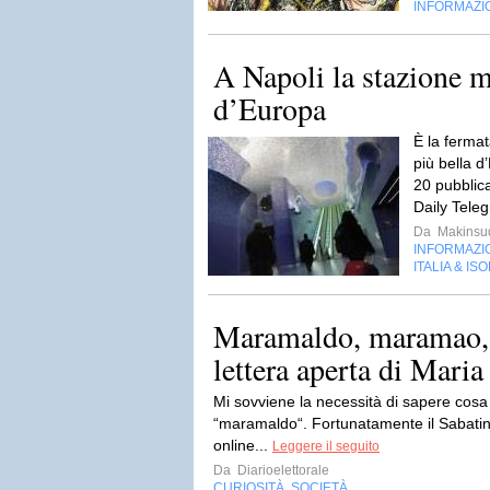
INFORMAZI
A Napoli la stazione m
d’Europa
È la fermat
più bella d
20 pubblica
Daily Teleg
Da
Makinsu
INFORMAZI
ITALIA & IS
Maramaldo, maramao, 
lettera aperta di Maria
Mi sovviene la necessità di sapere cosa 
“maramaldo“. Fortunatamente il Sabatino
online...
Leggere il seguito
Da
Diarioelettorale
CURIOSITÀ
SOCIETÀ
,