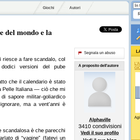
Giochi
Autori
ne del mondo e la
L
Segnala un abuso
i
riesce a fare scandalo, col
L'
A proposito dell'autore
dodici versioni del pube
GI
tto che il calendario è stato
Pelle Italiana — ciò che mi
i sapore militar-goliardico
ignorare, ma a vent’anni è
Agi
Alphaville
3410
condivisioni
te scandalosa è che parecchi
Vedi il suo profilo
lato di “vagine” (fatevi un