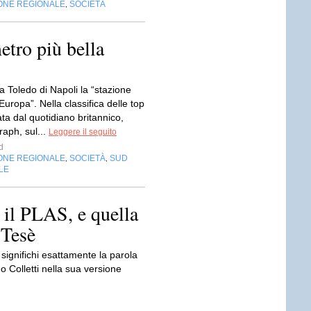
ONE REGIONALE
SOCIETÀ
,
etro più bella
a Toledo di Napoli la “stazione
’Europa”. Nella classifica delle top
ta dal quotidiano britannico,
raph, sul...
Leggere il seguito
d
ONE REGIONALE
SOCIETÀ
SUD
,
,
OLE
il PLAS, e quella
 Tesè
significhi esattamente la parola
 Colletti nella sua versione