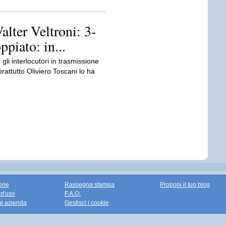
lter Veltroni: 3-
ppiato: in...
 gli interlocutori in trasmissione
attutto Oliviero Toscani lo ha
one
Rassegna stampa
Proponi il tuo blog
 d'uso
F.A.Q.
ni azienda
Gestisci i cookie