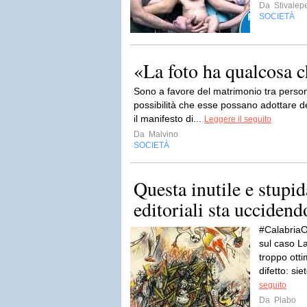
Da
Stivalep
SOCIETÀ
«La foto ha qualcosa 
Sono a favore del matrimonio tra person
possibilità che esse possano adottare de
il manifesto di...
Leggere il seguito
Da
Malvino
SOCIETÀ
Questa inutile e stupid
editoriali sta uccidendo
#CalabriaO
sul caso La
troppo otti
difetto: si
seguito
Da
Plabo