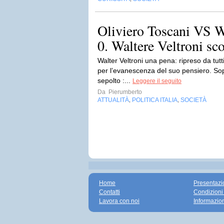
Oliviero Toscani VS Wa
0. Waltere Veltroni sco
Walter Veltroni una pena: ripreso da tutti
per l’evanescenza del suo pensiero. Sopr
sepolto :...
Leggere il seguito
Da
Pierumberto
ATTUALITÀ
POLITICA ITALIA
SOCIETÀ
,
,
Home
Presentazi
Contatti
Condizioni
Lavora con noi
Informazio