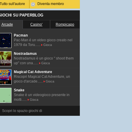
Tutto sull'autore
Diventa membro
 GIOCHI SU PAPERBLOG
Arcade
Casino'
Rompicapo
Pacman
Pac-Man é un video gioco creato nel
1979 da Toru......
Gioca
Nostradamus
Nostradamus è un gioco " shoot them
up" con una......
Gioca
Magical Cat Adventure
Riscopri Magical Cat Adventure, un
gioco d'arcade......
Gioca
Snake
Snake è un videogioco presente in
molti......
Gioca
Scopri lo spazio giochi di