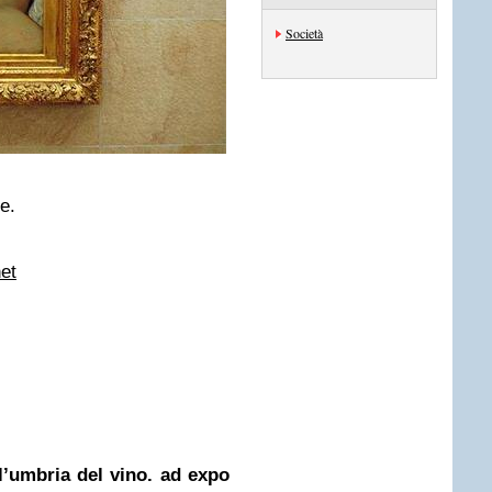
Società
e.
et
l’umbria del vino. ad expo