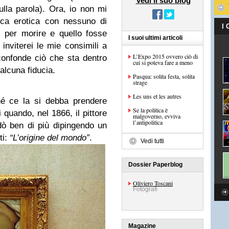
Vedi il suo blog
ulla parola). Ora, io non mi
tica erotica con nessuno di
I
 per morire e quello fosse
I suoi ultimi articoli
e inviterei le mie consimili a
L’Expo 2015 ovvero ciò di
confonde ciò che sta dentro
cui si poteva fare a meno
 alcuna fiducia.
Pasqua: solita festa, solita
strage
Les uns et les autres
é ce la si debba prendere
Se la politica è
 quando, nel 1866, il pittore
malgoverno, evviva
l’antipolitica
ò ben di più dipingendo un
ti:
“L’origine del mondo”
.
Vedi tutti
Dossier Paperblog
Oliviero Toscani
Fotografi
Magazine