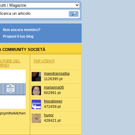
Non ancora membro?
Proponi il tuo blog
A COMMUNITY SOCIETÀ
AUTORE DEL
TOP UTENTI
ORNO
maestrarosalba
1126395 pt
marianna06
602991 pt
freeskipper
472459 pt
psyinthekitchen
hugor
428421 pt