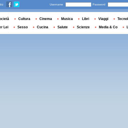
 su
Username
Password
ocietà
Cultura
Cinema
Musica
Libri
Viaggi
Tecnol
er Lei
Sesso
Cucina
Salute
Scienze
Media & Co