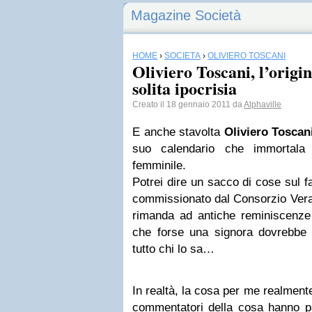
Magazine Società
HOME
›
SOCIETÀ
›
OLIVIERO TOSCANI
Oliviero Toscani, l’origi
solita ipocrisia
Creato il 18 gennaio 2011 da
Alphaville
E anche stavolta
Oliviero Toscan
suo calendario che immortala 
femminile.
Potrei dire un sacco di cose sul fa
commissionato dal Consorzio Vera 
rimanda ad antiche reminiscenze d
che forse una signora dovrebbe 
tutto chi lo sa…
In realtà, la cosa per me realmen
commentatori della cosa hanno par