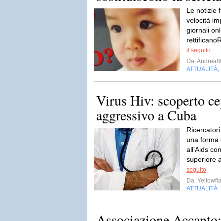
Le notizie 
velocità i
giornali on
rettifican
il seguito
Da
Andrea8
ATTUALITÀ
,
Virus Hiv: scoperto c
aggressivo a Cuba
Ricercator
una forma 
all'Aids co
superiore a
seguito
Da
Yellowfla
ATTUALITÀ
Associazione Accanto: 