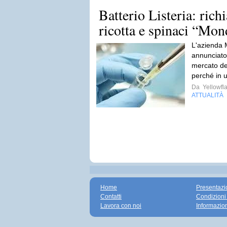
Batterio Listeria: rich
ricotta e spinaci “Mond
L'azienda 
annunciato i
mercato dei 
perché in u
Da
Yellowfla
ATTUALITÀ
Home
Presentazi
Contatti
Condizioni
Lavora con noi
Informazio