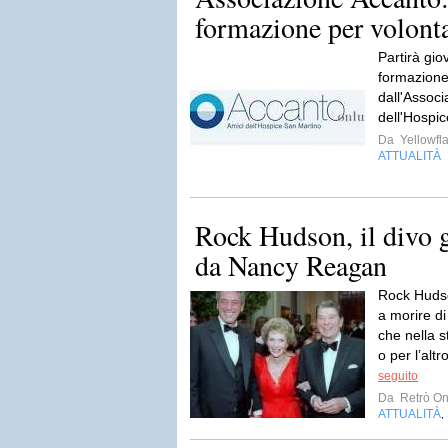
formazione per volonta
Partirà gio
formazione
dall'Associ
dell'Hospic
Da
Yellowfla
ATTUALITÀ
Rock Hudson, il divo 
da Nancy Reagan
Rock Hudso
a morire d
che nella s
o per l’altr
seguito
Da
Retrò On
ATTUALITÀ
,