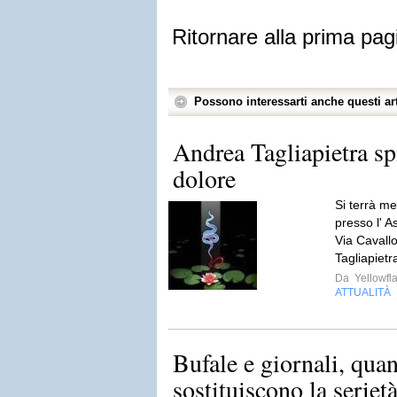
Ritornare alla prima pag
Possono interessarti anche questi art
Andrea Tagliapietra sp
dolore
Si terrà m
presso l' 
Via Cavall
Tagliapietra
Da
Yellowfla
ATTUALITÀ
Bufale e giornali, quan
sostituiscono la seriet