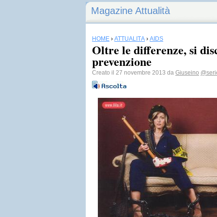
Magazine Attualità
HOME
›
ATTUALITÀ
›
AIDS
Oltre le differenze, si dis
prevenzione
Creato il 27 novembre 2013 da
Giuseino
@ser