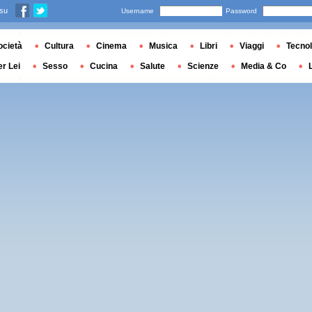
 su
Username
Password
ocietà
Cultura
Cinema
Musica
Libri
Viaggi
Tecnol
er Lei
Sesso
Cucina
Salute
Scienze
Media & Co