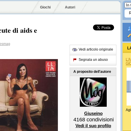
Giochi
Autori
cute di aids e
iesmag
L
Vedi articolo originale
L'
Segnala un abuso
GI
A proposito dell'autore
Agi
Giuseino
4168
condivisioni
Vedi il suo profilo