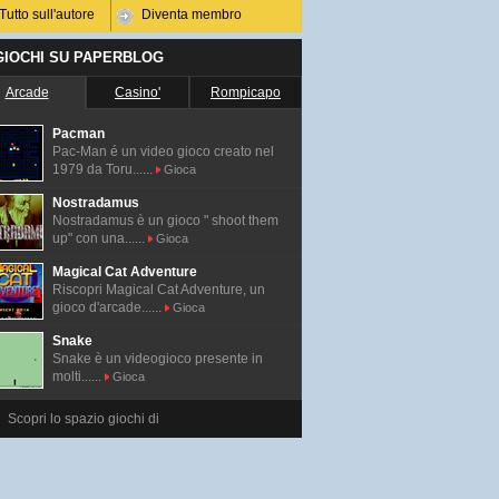
Tutto sull'autore
Diventa membro
 GIOCHI SU PAPERBLOG
Arcade
Casino'
Rompicapo
Pacman
Pac-Man é un video gioco creato nel
1979 da Toru......
Gioca
Nostradamus
Nostradamus è un gioco " shoot them
up" con una......
Gioca
Magical Cat Adventure
Riscopri Magical Cat Adventure, un
gioco d'arcade......
Gioca
Snake
Snake è un videogioco presente in
molti......
Gioca
Scopri lo spazio giochi di