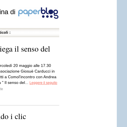
ina di
icoli :
iega il senso del
ercoledì 20 maggio alle 17.30
Associazione Giosuè Carducci in
otti a Comol'incontro con Andrea
 " Il senso del...
Leggere il seguito
te
do i clic
à