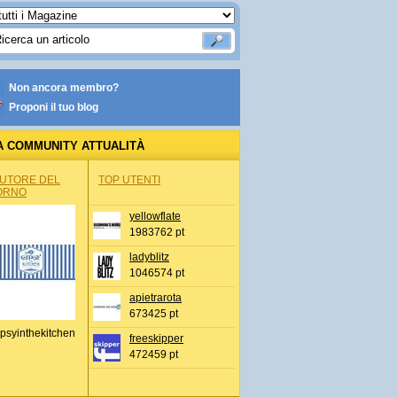
Non ancora membro?
Proponi il tuo blog
A COMMUNITY ATTUALITÀ
AUTORE DEL
TOP UTENTI
ORNO
yellowflate
1983762 pt
ladyblitz
1046574 pt
apietrarota
673425 pt
psyinthekitchen
freeskipper
472459 pt