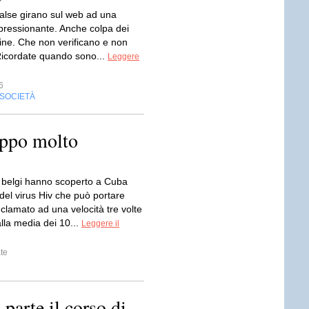
false girano sul web ad una
mpressionante. Anche colpa dei
line. Che non verificano e non
oRicordate quando sono...
Leggere
6
SOCIETÀ
eppo molto
i belgi hanno scoperto a Cuba
del virus Hiv che può portare
nclamato ad una velocità tre volte
lla media dei 10...
Leggere il
te
parte il corso di