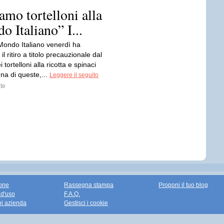
iamo tortelloni alla
o Italiano” I...
Mondo Italiano venerdì ha
l ritiro a titolo precauzionale dal
tortelloni alla ricotta e spinaci
na di queste,...
Leggere il seguito
te
one
Rassegna stampa
Proponi il tuo blog
 d'uso
F.A.Q.
ni azienda
Gestisci i cookie