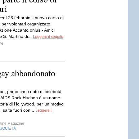
ri
vedì 26 febbraio il nuovo corso di
 per volontari organizzato
azione Accanto onlus - Amici
e S. Martino di...
Leggere il seguito
te
gay abbandonato
n, primo caso noto di celebrità
i AIDS Rock Hudson è un nome
toria di Hollywood, per un motivo
o, salta fuori con...
Leggere il
line Magazine
SOCIETÀ