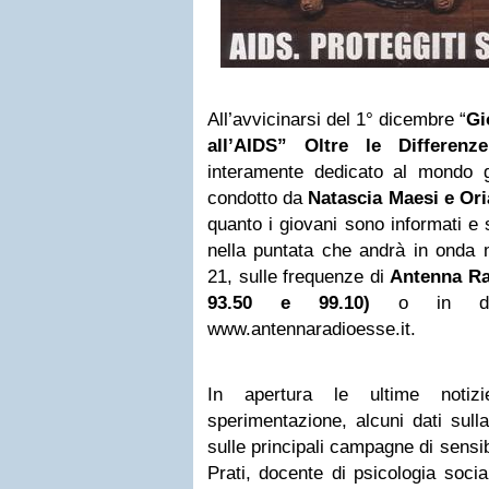
All’avvicinarsi del 1° dicembre “
Gi
all’AIDS” Oltre le Differenze
interamente dedicato al mondo g
condotto da
Natascia Maesi e Ori
quanto i giovani sono informati e 
nella puntata che andrà in onda 
21, sulle frequenze di
Antenna Ra
93.50 e 99.10)
o in dire
www.antennaradioesse.it.
In apertura le ultime notiz
sperimentazione, alcuni dati sull
sulle principali campagne di sensib
Prati, docente di psicologia socia