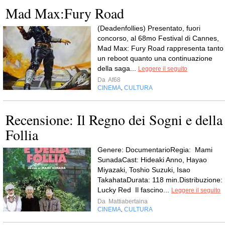
Mad Max:Fury Road
(Deadenfollies) Presentato, fuori
concorso, al 68mo Festival di Cannes,
Mad Max: Fury Road rappresenta tanto
un reboot quanto una continuazione
della saga...
Leggere il seguito
Da
Af68
CINEMA
CULTURA
,
Recensione: Il Regno dei Sogni e della
Follia
Genere: DocumentarioRegia: Mami
SunadaCast: Hideaki Anno, Hayao
Miyazaki, Toshio Suzuki, Isao
TakahataDurata: 118 min.Distribuzione:
Lucky Red Il fascino...
Leggere il seguito
Da
Mattiabertaina
CINEMA
CULTURA
,