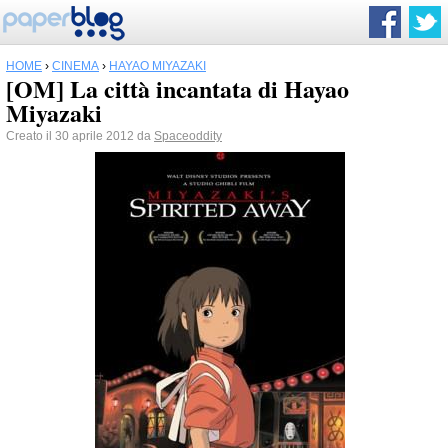
HOME
›
CINEMA
›
HAYAO MIYAZAKI
[OM] La città incantata di Hayao
Miyazaki
Creato il 30 aprile 2012 da
Spaceoddity