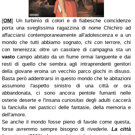
[
OM
] Un turbinìo di colori e di fiabesche coincidenze
porta una sveglissima ragazzina di nome Chichiro ad
affacciarsi contemporaneamente all'adolescenza e a un
mondo che tutti abbiamo sognato, chi con terrore, chi
con tenerezza: oltre un casolare di campagna sta un
vasto
campo abitato da un fiume ormai languente e dai
resti di quello che sembra agli intraprendenti genitori
della giovane eroina un vecchio parco giochi in disuso.
Basta però addentrarsi in questo mondo che le abitazioni
assumono l'aspetto sinistro di una città or ora
abbandonata, ci sono ancora pentole fumanti nelle
osterie deserte e l'insana
curiositas
degli adulti caccerà
la fanciulla nei pasticci delle fantasie, della memoria e
dell'amore.
Se anche il mondo fosse pieno di favole come questa,
forse avremmo sempre bisogno di rivederle.
La città