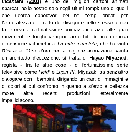
incantata
(
2001
) è uno dei migliori cartoni animati
sbarcati nelle nostre sale negli ultimi tempi: uno di quelli
che ricorda capolavori dei bei tempi andati per
l'accuratezza e il tratto dei disegni e nello stesso tempo
fa ricorso a raffinatissime animazioni grazie alle quali
movimenti e luoghi vengono arricchiti di una corposa
dimensione volumetrica.
La città incantata
, che ha vinto
l'Oscar e l'Orso d'oro per la migliore animazione, vanta
un architetto d'eccezione: si tratta di
Hayao Miyazaki
,
regista - tra le altre cose - di fortunatissime serie
televisive come
Heidi
e
Lupin III
. Miyazaki sa senz'altro
dialogare con i bambini, dirigendo un cast di immagini e
di colori al cui confronto in quanto a sfarzo e bellezza
molte altre recenti produzioni letteralmente
impallidiscono.