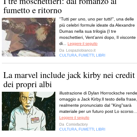
I tre moschettieri: dal romanzo al
fumetto e ritorno
“Tutti per uno, uno per tutti!”, una delle
più celebri formule ideate da Alexandre
Dumas nella sua trilogia (I tre
moschettieri, Vent’anni dopo, Il visconte
di...
Leggere il seguito
Da
Lospaziobianco.it
CULTURA
FUMETTI
LIBRI
,
,
La marvel include jack kirby nei credit
dei propri albi
illustrazione di Dylan Horrocksche rend
omaggio a Jack Kirby.Il testo della frase
realmente pronunciato dal "King"sarà
materiale per un futuro post Lo scorso...
Leggere il seguito
Da
Comixfactory
CULTURA
FUMETTI
LIBRI
,
,