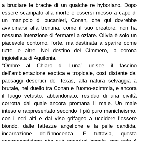
a bruciare le brache di un qualche re hyboriano. Dopo
essere scampato alla morte e essersi messo a capo di
un manipolo di bucanieri, Conan, che qui dovrebbe
avvicinarsi alla trentina, come il suo creatore, non ha
nessuna intenzione di fermarsi a oziare. Olivia è solo un
piacevole contorno, forte, ma destinata a sparire come
tutte le altre. Nel destino del Cimmero, la corona
ingioiellata di Aquilonia.
“Ombre al Chiaro di Luna” unisce il fascino
dell’ambientazione esotica e tropicale, così distante dai
paesaggi desertici del Texas, alla natura selvaggia a
brutale, nel duello tra Conan e l’uomo-scimmia, e ancora
il luogo vetusto, abbandonato, residuo di una civiltà
corrotta dal quale ancora promana il male. Un male
inteso e rappresentato secondo il più puro manicheismo,
con i neri alti e dal viso grifagno a uccidere l’essere
biondo, dalle fattezze angeliche e la pelle candida,
incarnazione dell’innocenza. E tuttavia, questa