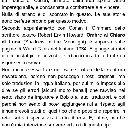
La libertà di Conan, animata dalla sua spinta vitale
impareggiabile, è condannata a combattere e a vincere.
Nulla di strano e di scontato in questo. Le sue storie
sono perfette proprio per questo motivo.
Secondo appuntamento con Conan il Cimmero dello
scrittore texano Robert Ervin Howard.
Ombre al Chiaro
di Luna
(Shadows in the Moonlight) è apparso sulle
pagine di Weird Tales nel lontano 1934. E giunge ai miei
occhi nostalgici e ai vostri, serbando intatto tutto il suo
vigore espressivo.
Non mi interessa fare un esame critico della scrittura
howardiana, perché non posseggo i testi originali, ma
solo traduzioni in lingua italiana, per cui mi è impossibile
dire se gli errori [alcuni molto banali] che ravviso nel
testo siano da imputare a Bob o ai suoi traduttori, e poi
perché non sento di poter aggiungere nulla rispetto agli
innumerevoli studi di quel tipo che è possibile reperire in
rete, sui siti specializzati, o in libreria. E, infine, perché
non è mia intenzione scrivere articoli di questo tipo.