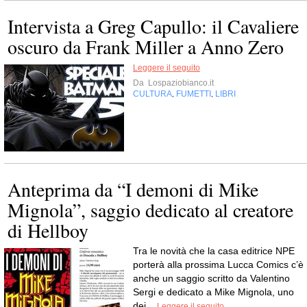
Intervista a Greg Capullo: il Cavaliere
oscuro da Frank Miller a Anno Zero
Leggere il seguito
Da
Lospaziobianco.it
CULTURA
FUMETTI
LIBRI
,
,
Anteprima da “I demoni di Mike
Mignola”, saggio dedicato al creatore
di Hellboy
Tra le novità che la casa editrice NPE
porterà alla prossima Lucca Comics c’è
anche un saggio scritto da Valentino
Sergi e dedicato a Mike Mignola, uno
dei...
Leggere il seguito