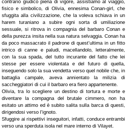
contrario giudico piena di vigore, assistiamo al viaggio,
fisico e simbolico, di Olivia, ennesima Conan-girl, che
sfuggita alla civilizzazione, che la voleva schiava in un
harem turaniano a subire ogni sorta di umiliazione
sessuale, si ritrova in compagnia del barbaro Conan e
della purezza insita nella sua natura selvaggia. Conan ha
da poco massacrato il padrone di quest’ultima in un fitto
intrico di canne e paludi, macellandolo, letteralmente,
con la sua spada, del tutto incurante del fatto che lei
stesse per essere violentata e del futuro di quella,
inseguendo solo la sua vendetta verso quel nobile che, in
battaglia campale, aveva annientato la milizia di
saccheggiatori di cui il barbaro era fiero appartenente.
Olivia, tra lo scegliere un destino di tortura e morte e
diventare la compagna del brutale cimmero, non ha
esitato un attimo ed è subito salita sulla barca di questi,
dirigendosi verso l’ignoto.
Sfuggire ai rispettivi inseguitori, infatti, conduce entrambi
verso una sperduta isola nel mare interno di Vilayet.