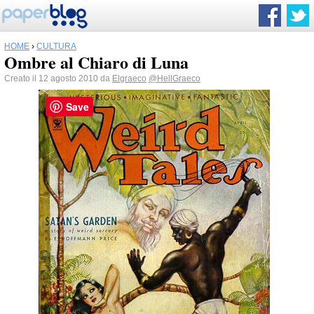
HOME
›
CULTURA
Ombre al Chiaro di Luna
Creato il 12 agosto 2010 da
Elgraeco
@HellGraeco
Save