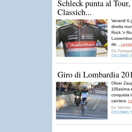
Schleck punta al Tour,
Classich...
Venerdì 6 
diretta mon
Rock ‘n Rol
Lussemburg
de...
Legger
Da
Fumagal
CICLISMO
,
Giro di Lombardia 20
Oliver Zau
105esima e
conquista l
carriera.
Le
Da
Marines
CICLISMO
,