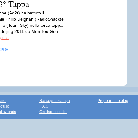
 3° Tappa
he (Ag2r) ha battuto il
le Philip Deignan (RadioShack)e
me (Team Sky) nella terza tappa
f Beijing 2011 da Men Tou Gou...
eguito
SPORT
one
Rassegna stampa
Proponi il tuo blog
 d'uso
F.A.Q.
ni azienda
Gestisci i cookie