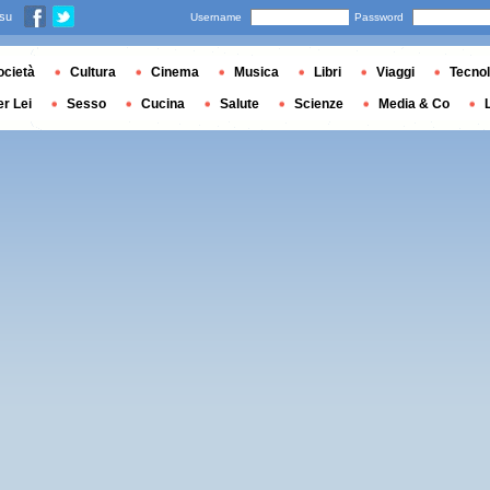
 su
Username
Password
ocietà
Cultura
Cinema
Musica
Libri
Viaggi
Tecnol
er Lei
Sesso
Cucina
Salute
Scienze
Media & Co