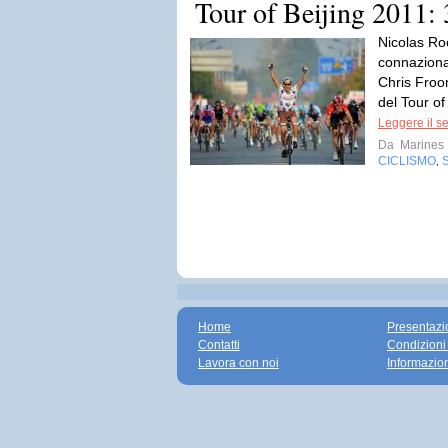
Tour of Beijing 2011:
Nicolas Roc
connaziona
Chris Froo
del Tour o
Leggere il s
Da
Marines
CICLISMO
,
Home
Presentazi
Contatti
Condizioni
Lavora con noi
Informazio