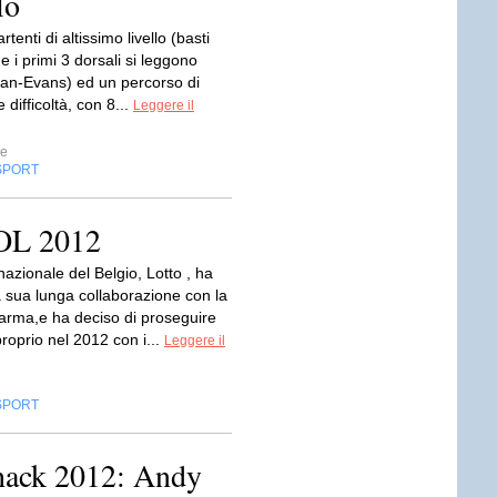
lo
rtenti di altissimo livello (basti
 i primi 3 dorsali si leggono
llan-Evans) ed un percorso di
 difficoltà, con 8...
Leggere il
e
SPORT
OL 2012
 nazionale del Belgio, Lotto , ha
a sua lunga collaborazione con la
ma,e ha deciso di proseguire
roprio nel 2012 con i...
Leggere il
SPORT
hack 2012: Andy