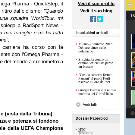
mega Pharma - QuickStep, il
Vedi il suo profilo
 ritiro dal ciclismo:
"Quando
Vedi il suo blog
I
 una squadra WorldTour, mi
spiega a RadSport News -
 mia famiglia e mi ha fatto
I suoi ultimi articoli
one".
Milano - Sanremo 2016,
a carriera ha corso con la
Démare vince tra le
polemiche
ente con l'Omega Pharma -
Si schianta contro un
ne del mondo a cronometro a
camion: ex ciclista perde
un braccio
"Così la camorra fermò
Pantani" il pm di Forlì
riscrive il Giro del ’99
Giorgia Palmas è la nuova
madrina del Giro d'Italia
Vedi tutti
e (vista dalla Tribuna)
Dossier Paperblog
nza e potenza si fondono
iale della UEFA Champions
HTC
Telefonia