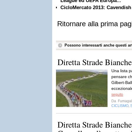
League ed UEFA Europa...
CicloMercato 2013: Cavendish
Ritornare alla prima pag
Possono interessarti anche questi art
Diretta Strade Bianch
Una lista pa
pensare che
Gilbert-Ba
eccezionale
seguito
Da
Fumagal
CICLISMO
,
Diretta Strade Bianch