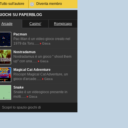
Tutto sull'autore
Diventa membro
 GIOCHI SU PAPERBLOG
Arcade
Casino'
Rompicapo
Pacman
Pac-Man é un video gioco creato nel
1979 da Toru......
Gioca
Nostradamus
Nostradamus è un gioco " shoot them
up" con una......
Gioca
Magical Cat Adventure
Riscopri Magical Cat Adventure, un
gioco d'arcade......
Gioca
Snake
Snake è un videogioco presente in
molti......
Gioca
Scopri lo spazio giochi di