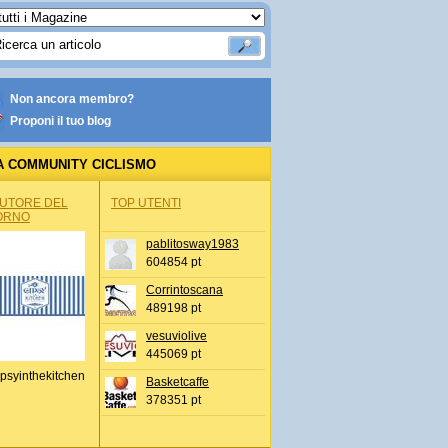
Non ancora membro?
Proponi il tuo blog
A COMMUNITY CICLISMO
AUTORE DEL
TOP UTENTI
ORNO
pablitosway1983
604854 pt
Corrintoscana
489198 pt
vesuviolive
445069 pt
psyinthekitchen
Basketcaffe
378351 pt