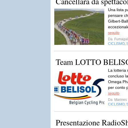
Cancellara dà spettaco
Una lista pa
pensare che
Gilbert-Ba
eccezionale
seguito
Da
Fumagal
CICLISMO
,
Team LOTTO BELIS
La lotteria
concluso l
Omega Phar
per conto p
seguito
Da
Marines
CICLISMO
,
Presentazione RadioS