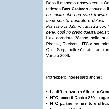
Dopo il mancato rinnovo con la O
tedesco
Bert Grabsch
annuncia il
ho capito che non avrei trovato
sono sentito frustrato e deluso
- 
Poi sono andato in vacanza con la
bene, così ho preso questa decisi
L'ex corridore 38enne nella su
Phonak, Telekom,
HTC
e naturalm
QuickStep, inoltre è stato campio
Varese 2008.
Potrebbero interessarti anche :
La differenza tra Allegri e Cont
HTC, ecco il Desire 820: elega
HTC partner e fornitore uffic