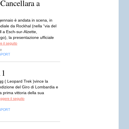
 Cancellara a
gennaio è andata in scena, in
diale da Rockhal (nella “via del
l a Esch-sur-Alzette,
o), la presentazione ufficiale
e il seguito
e
SPORT
11
gg ( Leopard Trek )vince la
dizione del Giro di Lombardia e
a prima vittoria della sua
ggere il seguito
SPORT