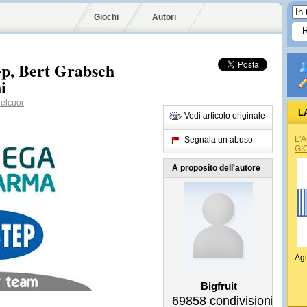
Giochi
Autori
, Bert Grabsch
i
elcuor
L
Vedi articolo originale
L'
Segnala un abuso
GI
A proposito dell'autore
Agi
Bigfruit
69858
condivisioni