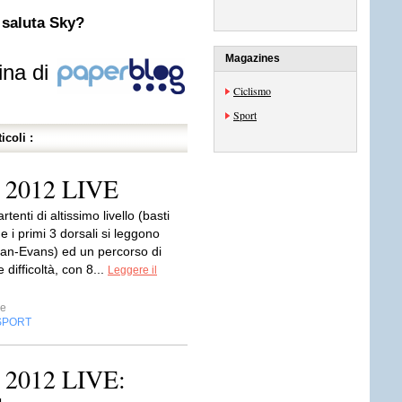
 saluta Sky?
Magazines
ina di
Ciclismo
Sport
icoli :
e 2012 LIVE
rtenti di altissimo livello (basti
 i primi 3 dorsali si leggono
llan-Evans) ed un percorso di
 difficoltà, con 8...
Leggere il
e
SPORT
e 2012 LIVE: