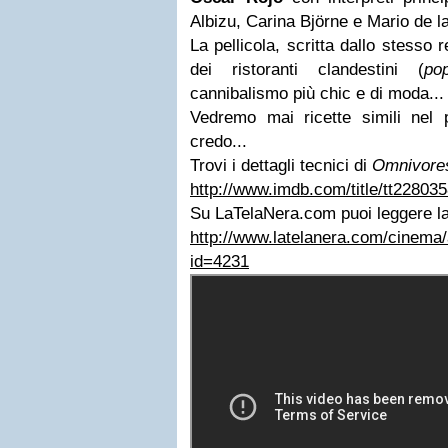
Albizu, Carina Björne e Mario de l
La pellicola, scritta dallo stesso 
dei ristoranti clandestini (
po
cannibalismo più chic e di moda...
Vedremo mai ricette simili nel
credo...
Trovi i dettagli tecnici di
Omnivore
http://www.imdb.com/title/tt2280358
Su LaTelaNera.com puoi leggere l
http://www.latelanera.com/cinema/a
id=4231