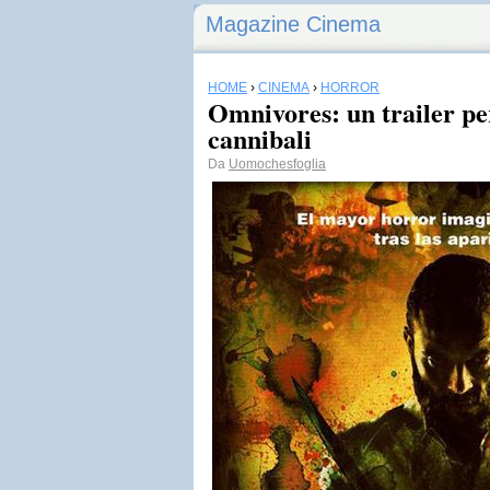
Magazine Cinema
HOME
›
CINEMA
›
HORROR
Omnivores: un trailer per
cannibali
Da
Uomochesfoglia