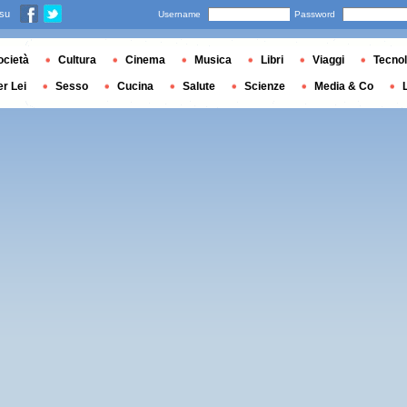
 su
Username
Password
ocietà
Cultura
Cinema
Musica
Libri
Viaggi
Tecnol
er Lei
Sesso
Cucina
Salute
Scienze
Media & Co