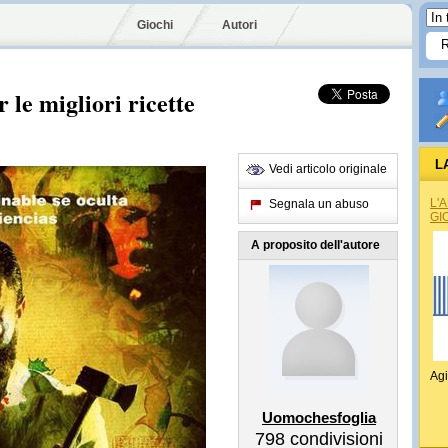
Giochi
Autori
 le migliori ricette
L
Vedi articolo originale
L'
Segnala un abuso
GI
A proposito dell'autore
Agi
Uomochesfoglia
798
condivisioni