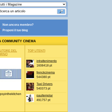
Non ancora membro?
Proponi il tuo blog
A COMMUNITY CINEMA
AUTORE DEL
TOP UTENTI
ORNO
intrattenimento
1608418 pt
frenckcinema
544380 pt
Taxi Drivers
540373 pt
psyinthekitchen
paultemplar
491757 pt