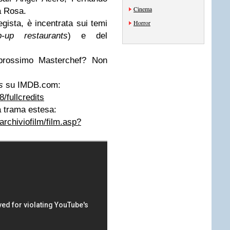
Cinema
a Rosa.
regista, è incentrata sui temi
Horror
p-up restaurants
) e del
 prossimo Masterchef? Non
s
su IMDB.com:
/fullcredits
a trama estesa:
rchiviofilm/film.asp?