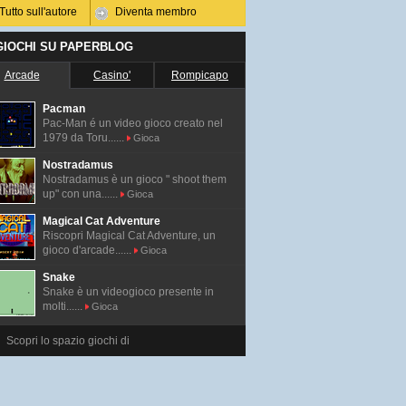
Tutto sull'autore
Diventa membro
 GIOCHI SU PAPERBLOG
Arcade
Casino'
Rompicapo
Pacman
Pac-Man é un video gioco creato nel
1979 da Toru......
Gioca
Nostradamus
Nostradamus è un gioco " shoot them
up" con una......
Gioca
Magical Cat Adventure
Riscopri Magical Cat Adventure, un
gioco d'arcade......
Gioca
Snake
Snake è un videogioco presente in
molti......
Gioca
Scopri lo spazio giochi di