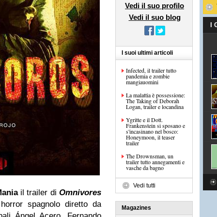
Vedi il suo profilo
Vedi il suo blog
I
I suoi ultimi articoli
Infected, il trailer tutto
pandemia e zombie
mangiauomini
La malattia è possessione:
The Taking of Deborah
Logan, trailer e locandina
Ygritte e il Dott.
Frankenstein si sposano e
s'incasinano nel bosco:
Honeymoon, il teaser
trailer
The Drownsman, un
trailer tutto annegamenti e
vasche da bagno
Vedi tutti
Mania
il trailer di
Omnivores
m horror spagnolo diretto da
Magazines
ipali Ángel Acero, Fernando