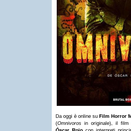
Da oggi è online su
Film Horror 
(
Omnivoros
in originale), il fil
Óscar Rojo
con interpreti princ