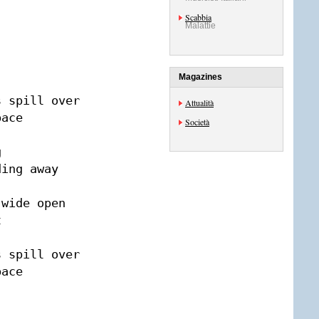
Scabbia
Malattie
Magazines
 spill over

Attualità
ace

Società


ing away

wide open



 spill over

ace
