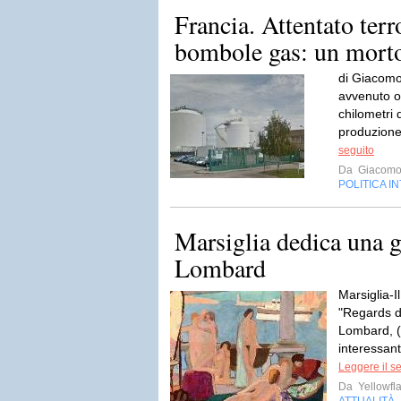
Francia. Attentato terr
bombole gas: un morto 
di Giacomo
avvenuto o
chilometri 
produzione
seguito
Da
Giacomo
POLITICA I
Marsiglia dedica una 
Lombard
Marsiglia-I
"Regards d
Lombard, (
interessant
Leggere il s
Da
Yellowfla