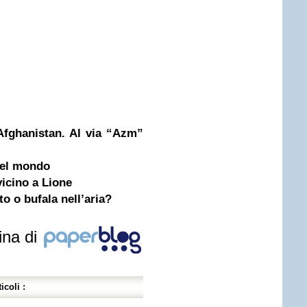
 Afghanistan. Al via “Azm”
 del mondo
icino a Lione
o o bufala nell’aria?
ina di
icoli :