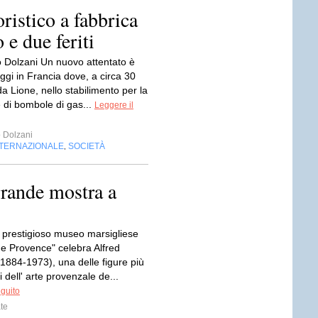
oristico a fabbrica
e due feriti
 Dolzani Un nuovo attentato è
ggi in Francia dove, a circa 30
da Lione, nello stabilimento per la
 di bombole di gas...
Leggere il
 Dolzani
NTERNAZIONALE
SOCIETÀ
,
grande mostra a
l prestigioso museo marsigliese
e Provence" celebra Alfred
1884-1973), una delle figure più
i dell' arte provenzale de...
eguito
te