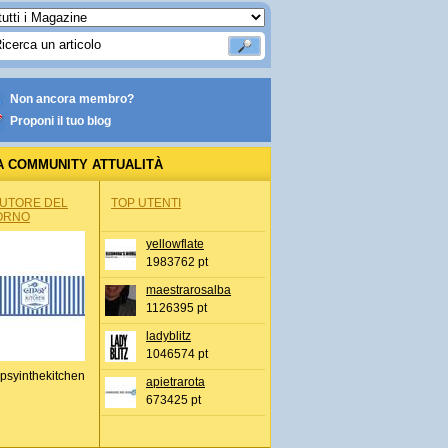
Non ancora membro?
Proponi il tuo blog
A COMMUNITY ATTUALITÀ
AUTORE DEL
TOP UTENTI
ORNO
yellowflate
1983762 pt
maestrarosalba
1126395 pt
ladyblitz
1046574 pt
psyinthekitchen
apietrarota
673425 pt