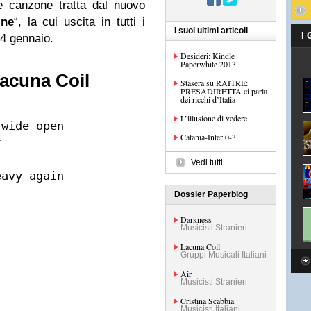
e canzone tratta dal nuovo
ine
“, la cui uscita in tutti i
I suoi ultimi articoli
I
24 gennaio.
Desideri: Kindle
Paperwhite 2013
acuna Coil
Stasera su RAITRE:
PRESADIRETTA ci parla
dei ricchi d’Italia
L’illusione di vedere
wide open

Catania-Inter 0-3


Vedi tutti
avy again

Dossier Paperblog
Darkness
Musicisti Stranieri
Lacuna Coil
Gruppi Musicali Italiani
Air
Musicisti Stranieri
Cristina Scabbia
Musicisti Italiani