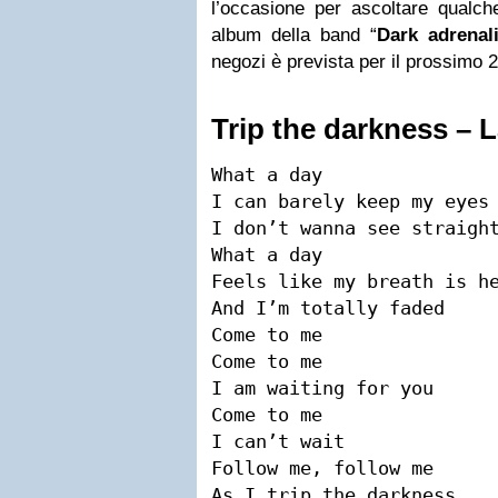
l’occasione per ascoltare qualch
album della band “
Dark adrenal
negozi è prevista per il prossimo 
Trip the
darkness
– L
What a day

I can barely keep my eyes 
I don’t wanna see straight
What a day

Feels like my breath is he
And I’m totally faded

Come to me

Come to me

I am waiting for you

Come to me

I can’t wait

Follow me, follow me

As I trip the darkness
