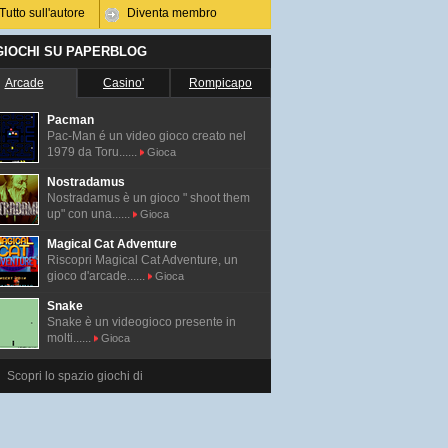
Tutto sull'autore
Diventa membro
 GIOCHI SU PAPERBLOG
Arcade
Casino'
Rompicapo
Pacman
Pac-Man é un video gioco creato nel
1979 da Toru......
Gioca
Nostradamus
Nostradamus è un gioco " shoot them
up" con una......
Gioca
Magical Cat Adventure
Riscopri Magical Cat Adventure, un
gioco d'arcade......
Gioca
Snake
Snake è un videogioco presente in
molti......
Gioca
Scopri lo spazio giochi di