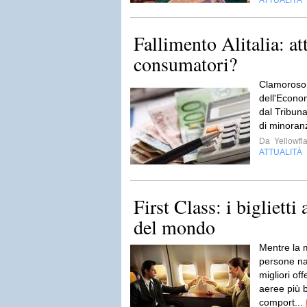
ATTUALITÀ
Fallimento Alitalia: att
consumatori?
Clamoroso. 
dell'Econo
dal Tribunal
di minoranz
Da
Yellowfla
ATTUALITÀ
First Class: i biglietti
del mondo
Mentre la 
persone nav
migliori off
aeree più 
comport...