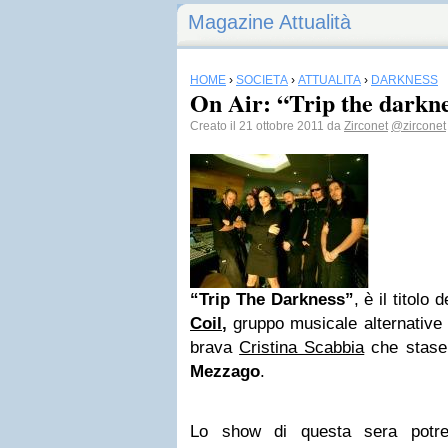
Magazine Attualità
HOME
›
SOCIETÀ
›
ATTUALITÀ
›
DARKNESS
On Air: “Trip the darkn
Creato il 21 ottobre 2011 da
Zirconet
@zirconet
“Trip The Darkness”
, è il titolo
Coil
,
gruppo musicale alternative m
brava
Cristina Scabbia
che stase
Mezzago
.
Lo show di questa sera potr