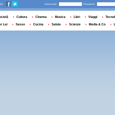
 su
Username
Password
ocietà
Cultura
Cinema
Musica
Libri
Viaggi
Tecnol
er Lei
Sesso
Cucina
Salute
Scienze
Media & Co