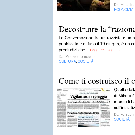
Da
Metallira
ECONOMIA
Decostruire la “razion
La Conversazione tra un razzista e un n
pubblicato e diffuso il 19 giugno, è un 
pregiudizi che...
Leggere il seguito
Da
Monsieurenrouge
CULTURA
SOCIETÀ
,
Come ti costruisco il 
Quella dell
di Milano è 
manco li ha
sull'iniziati
Da
Funicelli
SOCIETÀ