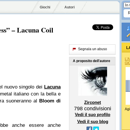
Giochi
Autori
ess” – Lacuna Coil
L
Segnala un abuso
L'
A proposito dell'autore
GI
 del nuovo singolo dei
Lacuna
etal italiano con la bella e
ra suoneranno al
Bloom di
Zirconet
798
condivisioni
Agi
Vedi il suo profilo
Vedi il suo blog
ebbe anche essere anche