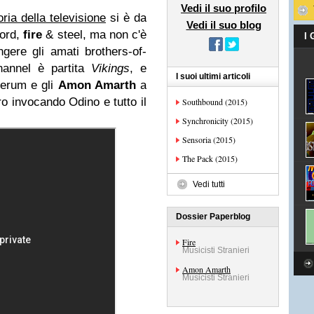
Vedi il suo profilo
ria della televisione
si è da
Vedi il suo blog
word,
fire
& steel, ma non c'è
I
gere gli amati brothers-of-
hannel è partita
Vikings
, e
I suoi ultimi articoli
ferum e gli
Amon Amarth
a
o invocando Odino e tutto il
Southbound (2015)
Synchronicity (2015)
Sensoria (2015)
The Pack (2015)
Vedi tutti
Dossier Paperblog
Fire
Musicisti Stranieri
Amon Amarth
Musicisti Stranieri