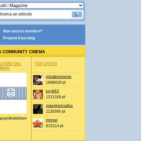
Non ancora membro?
Proponi il tuo blog
A COMMUNITY CINEMA
AUTORE DEL
TOP UTENTI
ORNO
intrattenimento
1608418 pt
lory663
1211328 pt
maestrarosalba
1126395 pt
psyinthekitchen
rimmel
615214 pt