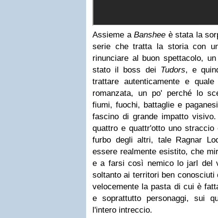
Assieme a
Banshee
è stata la so
serie che tratta la storia con u
rinunciare al buon spettacolo, un
stato il boss dei
Tudors
, e quin
trattare autenticamente e quale 
romanzata, un po' perché lo scen
fiumi, fuochi, battaglie e pagane
fascino di grande impatto visivo
quattro e quattr'otto uno straccio
furbo degli altri, tale Ragnar Lo
essere realmente esistito, che mir
e a farsi così nemico lo jarl del 
soltanto ai territori ben conosciuti
velocemente la pasta di cui è fat
e soprattutto personaggi, sui 
l'intero intreccio.