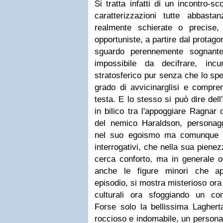
Si tratta infatti di un incontro-sc
caratterizzazioni tutte abbasta
realmente schierate o precise
opportuniste, a partire dal protagoni
sguardo perennemente sognant
impossibile da decifrare, inc
stratosferico pur senza che lo spe
grado di avvicinarglisi e compre
testa. E lo stesso si può dire del
in bilico tra l'appoggiare Ragnar o
del nemico Haraldson, personag
nel suo egoismo ma comunque p
interrogativi, che nella sua piene
cerca conforto, ma in generale 
anche le figure minori che ap
episodio, si mostra misterioso ora
culturali ora sfoggiando un co
Forse solo la bellissima Lagherta 
roccioso e indomabile, un persona