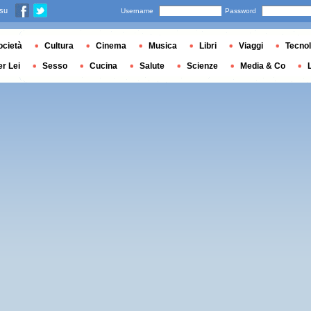
 su
Username
Password
ocietà
Cultura
Cinema
Musica
Libri
Viaggi
Tecnol
er Lei
Sesso
Cucina
Salute
Scienze
Media & Co