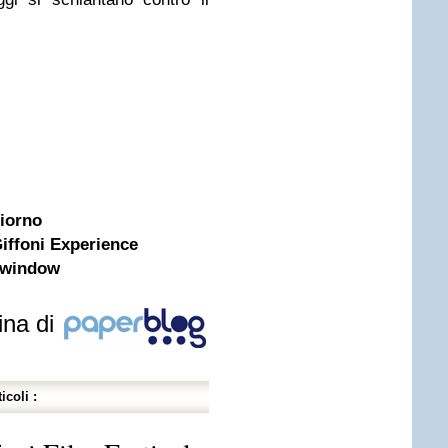
giorno
Giffoni Experience
 window
ina di
icoli :