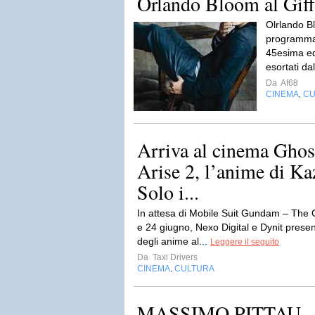
Orlando Bloom al Giff
Olrlando Bl
programma d
45esima ed
esortati da
Da
Af68
CINEMA
CU
,
Arriva al cinema Ghost
Arise 2, l’anime di Ka
Solo i...
In attesa di Mobile Suit Gundam – The Ori
e 24 giugno, Nexo Digital e Dynit pres
degli anime al...
Leggere il seguito
Da
Taxi Drivers
CINEMA
CULTURA
,
MASSIMO PITTAU –