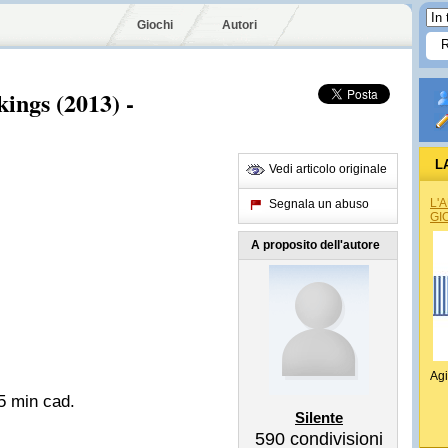
Giochi
Autori
ings (2013) -
L
Vedi articolo originale
L'
Segnala un abuso
GI
A proposito dell'autore
Agi
5 min cad.
Silente
590
condivisioni