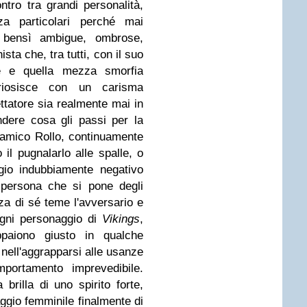
ontro tra grandi personalità,
nza particolari perché mai
, bensì ambigue, ombrose,
sta che, tra tutti, con il suo
e e quella mezza smorfia
uriosisce con un carisma
ttatore sia realmente mai in
ndere cosa gli passi per la
l'amico Rollo, continuamente
 il pugnalarlo alle spalle, o
gio indubbiamente negativo
ersona che si pone degli
zza di sé teme l'avversario e
ogni personaggio di
Vikings
,
paiono giusto in qualche
 nell'aggrapparsi alle usanze
mportamento imprevedibile.
brilla di uno spirito forte,
ggio femminile finalmente di