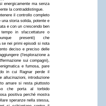
rsi energicamente ma senza
ente la contraddistingue.
antenere il controllo completo
e una storia solida, potente e
mata e con un crescendo ben
e tempo in sfaccettature o
omunque presenti) che
se nei primi episodi si nota
ento deciso e preciso delle
aggiungere (l'esplorazione a
'affermazione sui compagni),
iù enigmatica e fumosa, pare
odo in cui Ragnar perde il
e allucinazioni, introduzione
to amare si resta piuttosto
eso che porta al torbido
cosa positiva perché mostra
ollare speranze nella stessa,
gi si schiantano contro il