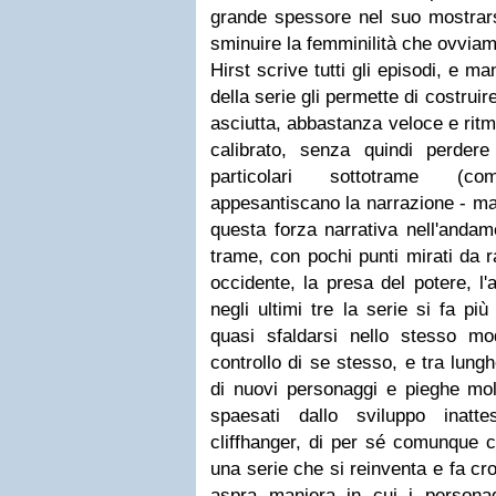
grande spessore nel suo mostra
sminuire la femminilità che ovviam
Hirst scrive tutti gli episodi, e m
della serie gli permette di costruir
asciutta, abbastanza veloce e rit
calibrato, senza quindi perder
particolari sottotrame (c
appesantiscano la narrazione - ma 
questa forza narrativa nell'andam
trame, con pochi punti mirati da r
occidente, la presa del potere, l
negli ultimi tre la serie si fa p
quasi sfaldarsi nello stesso m
controllo di se stesso, e tra lungh
di nuovi personaggi e pieghe mol
spaesati dallo sviluppo inatt
cliffhanger, di per sé comunque 
una serie che si reinventa e fa cr
aspra maniera in cui i personag