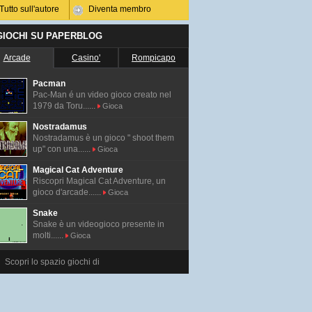
Tutto sull'autore
Diventa membro
 GIOCHI SU PAPERBLOG
Arcade
Casino'
Rompicapo
Pacman
Pac-Man é un video gioco creato nel
1979 da Toru......
Gioca
Nostradamus
Nostradamus è un gioco " shoot them
up" con una......
Gioca
Magical Cat Adventure
Riscopri Magical Cat Adventure, un
gioco d'arcade......
Gioca
Snake
Snake è un videogioco presente in
molti......
Gioca
Scopri lo spazio giochi di