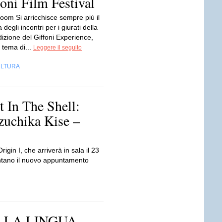
oni Film Festival
oom Si arricchisce sempre più il
egli incontri per i giurati della
izione del Giffoni Experience,
l tema di...
Leggere il seguito
LTURA
 In The Shell:
zuchika Kise –
gin I, che arriverà in sala il 23
entano il nuovo appuntamento
 LA LINGUA