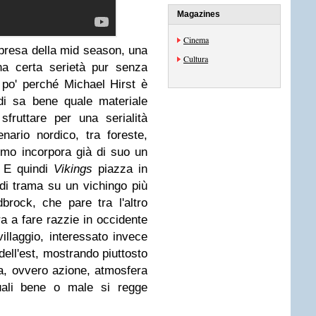
Magazines
Cinema
rpresa della mid season, una
Cultura
na certa serietà pur senza
 po' perché Michael Hirst è
di sa bene quale materiale
sfruttare per una serialità
ario nordico, tra foreste,
simo incorpora già di suo un
. E quindi
Vikings
piazza in
 di trama su un vichingo più
dbrock, che pare tra l'altro
a a fare razzie in occidente
villaggio, interessato invece
 dell'est, mostrando piuttosto
ta, ovvero azione, atmosfera
quali bene o male si regge