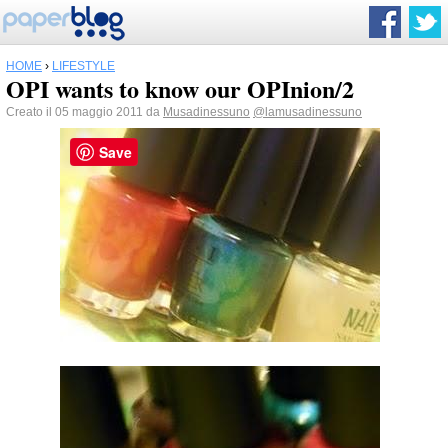
HOME
›
LIFESTYLE
OPI wants to know our OPInion/2
Creato il 05 maggio 2011 da
Musadinessuno
@lamusadinessuno
Save