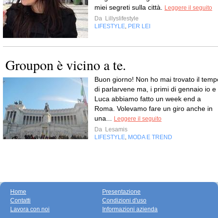
miei segreti sulla città.
Leggere il seguito
Da
Lillyslifestyle
LIFESTYLE
PER LEI
,
Groupon è vicino a te.
Buon giorno! Non ho mai trovato il temp
di parlarvene ma, i primi di gennaio io e
Luca abbiamo fatto un week end a
Roma. Volevamo fare un giro anche in
una...
Leggere il seguito
Da
Lesamis
LIFESTYLE
MODA E TREND
,
Home
Presentazione
Contatti
Condizioni d'uso
Lavora con noi
Informazioni azienda