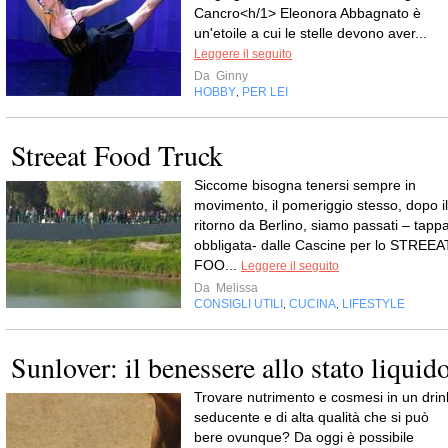
Cancro<h/1> Eleonora Abbagnato è
un'etoile a cui le stelle devono aver...
Leggere il seguito
Da
Ginny
HOBBY
PER LEI
,
Streeat Food Truck
Siccome bisogna tenersi sempre in
movimento, il pomeriggio stesso, dopo il
ritorno da Berlino, siamo passati – tapp
obbligata- dalle Cascine per lo STREEA
FOO...
Leggere il seguito
Da
Melissa
CONSIGLI UTILI
CUCINA
LIFESTYLE
,
,
Sunlover: il benessere allo stato liquid
Trovare nutrimento e cosmesi in un drin
seducente e di alta qualità che si può
bere ovunque? Da oggi è possibile