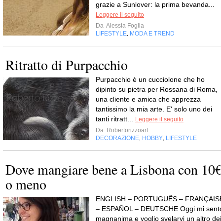
grazie a Sunlover: la prima bevanda...
Leggere il seguito
Da
Alessia Foglia
LIFESTYLE
MODA E TREND
,
Ritratto di Purpacchio
Purpacchio è un cucciolone che ho
dipinto su pietra per Rossana di Roma,
una cliente e amica che apprezza
tantissimo la mia arte. E' solo uno dei
tanti ritratt...
Leggere il seguito
Da
Robertorizzoart
DECORAZIONE
HOBBY
LIFESTYLE
,
,
Dove mangiare bene a Lisbona con 10
o meno
ENGLISH – PORTUGUÊS – FRANÇAIS
– ESPAÑOL – DEUTSCHE Oggi mi sent
magnanima e voglio svelarvi un altro de