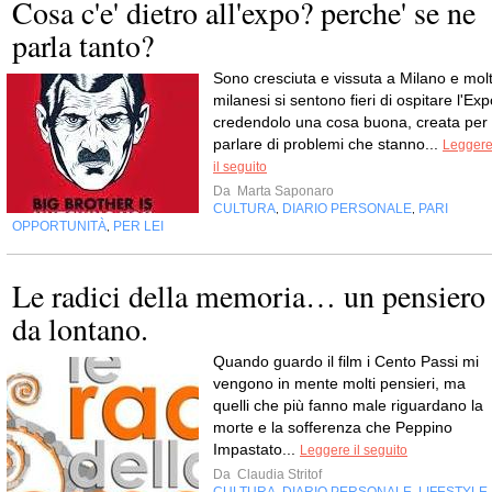
Cosa c'e' dietro all'expo? perche' se ne
parla tanto?
Sono cresciuta e vissuta a Milano e molt
milanesi si sentono fieri di ospitare l'Ex
credendolo una cosa buona, creata per
parlare di problemi che stanno...
Legger
il seguito
Da
Marta Saponaro
CULTURA
DIARIO PERSONALE
PARI
,
,
OPPORTUNITÀ
PER LEI
,
Le radici della memoria… un pensiero
da lontano.
Quando guardo il film i Cento Passi mi
vengono in mente molti pensieri, ma
quelli che più fanno male riguardano la
morte e la sofferenza che Peppino
Impastato...
Leggere il seguito
Da
Claudia Stritof
CULTURA
DIARIO PERSONALE
LIFESTYLE