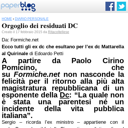
HOME
›
DIARIO PERSONALE
Orgoglio dei residuati DC
Creato il 17 febbraio 2015 da
Ritacoltellese
Da: Formiche.net
Ecco tutti gli ex dc che esultano per l’ex dc Mattarella
al Quirinale
di Edoardo Petti
A partire da
Paolo Cirino
Pomicino
, che
su
Formiche.net
non nasconde la
felicità per il ritorno alla più alta
magistratura repubblicana di un
esponente della
Dc
: “La quale non
è stata una parentesi né un
incidente della vita pubblica
italiana”.
Sergio – ricorda l’ex ministro – appartiene con il