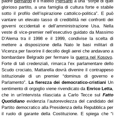
padre
Bernardo
e il fratello
Piersanti
a una “stirpe di quel
glorioso partito, a una famiglia di cultura forte e stabile
sotto il profilo dell’ispirazione cattolico-politica”. E può
vantare un elevato tasso di credibilità nei confronti dei
governi occidentali e dell’amministrazione Usa. Nella
veste di vice-premier nell’esecutivo guidato da Massimo
D’Alema tra il 1998 e il 1999, condivise la scelta di
mettere a disposizione della Nato le basi militari di
Vicenza per favorire il decollo degli aerei che andavano a
bombardare Belgrado per fermare la
guerra nel Kosovo
.
Forte di tali credenziali, rimarca l’ex parlamentare dello
Scudo crociato, Mattarella dovrà divenire il contrappeso
istituzionale di un premier “dominus di governo e
Parlamento”.
La fierezza dei democratico-cristiani
Un
sentimento di orgoglio viene rivendicato da
Enrico Letta
,
che in un’intervista rilasciata a Carlo Tecce sul
Fatto
Quotidiano
evidenzia l’autorevolezza del candidato del
Partito democratico alla Presidenza della Repubblica per
il ruolo di garante della Costituzione. E spiega che “i