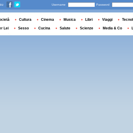
 su
Username
Password
ocietà
Cultura
Cinema
Musica
Libri
Viaggi
Tecnol
er Lei
Sesso
Cucina
Salute
Scienze
Media & Co