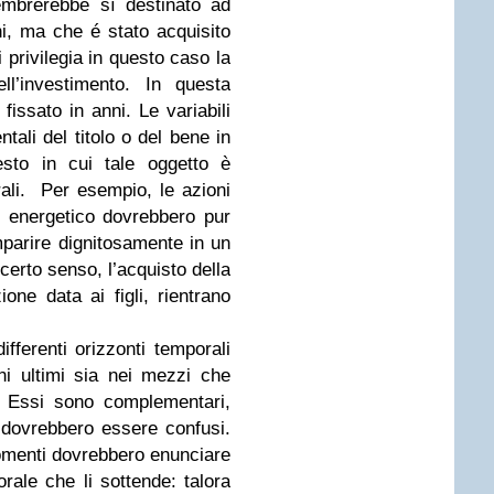
embrerebbe sì destinato ad
i, ma che é stato acquisito
i privilegia in questo caso la
ll’investimento. In questa
fissato in anni. Le variabili
tali del titolo o del bene in
esto in cui tale oggetto è
rali. Per esempio, le azioni
e energetico dovrebbero pur
parire dignitosamente in un
 certo senso, l’acquisto della
ione data ai figli, rientrano
fferenti orizzonti temporali
ini ultimi sia nei mezzi che
. Essi sono complementari,
 dovrebbero essere confusi.
rgomenti dovrebbero enunciare
rale che li sottende: talora