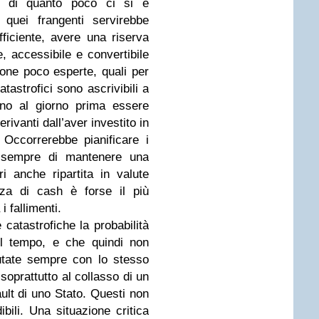
o di quanto poco ci si è
n quei frangenti servirebbe
fficiente, avere una riserva
e, accessibile e convertibile
one poco esperte, quali per
tastrofici sono ascrivibili a
 fino al giorno prima essere
rivanti dall’aver investito in
correrebbe pianificare i
si sempre di mantenere una
i anche ripartita in valute
nza di cash è forse il più
 fallimenti.
catastrofiche la probabilità
el tempo, e che quindi non
tate sempre con lo stesso
soprattutto al collasso di un
lt di uno Stato. Questi non
bili. Una situazione critica