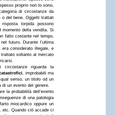
spesso proprio non lo sono,
egoria di circostanze da
o o del bene. Oggetti trattati
 risposta torpida possono
l momento della vendita. Si
un fatto costante nel tempo,
el futuro. Durante l’ultima
a era considerato illegale, e
trattato soltanto al mercato
ricarsi.
ircostanze riguarda la
catastrofici
, improbabili ma
 qual senso, un titolo od un
a di un evento del genere.
e la probabilità dell’evento
conseguenze di una patologia
farto miocardico oppure un
o, etc. Quando ciò accade ci