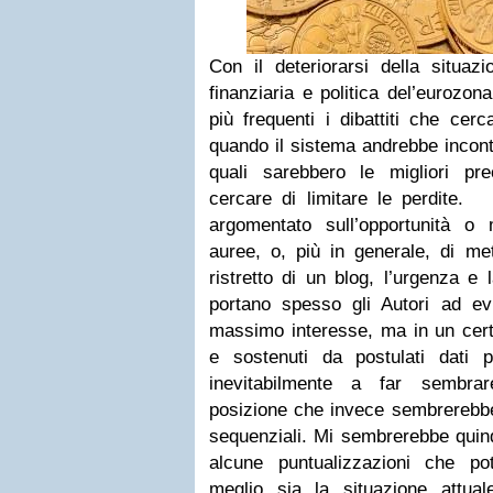
Con il deteriorarsi della situazi
finanziaria e politica del’eurozo
più frequenti i dibattiti che cer
quando il sistema andrebbe incont
quali sarebbero le migliori pr
cercare di limitare le perdite.
I
argomentato sull’opportunità o 
auree, o, più in generale, di met
ristretto di un blog, l’urgenza e 
portano spesso gli Autori ad evi
massimo interesse, ma in un cert
e sostenuti da postulati dati 
inevitabilmente a far sembra
posizione che invece sembrerebb
sequenziali. Mi sembrerebbe quind
alcune puntualizzazioni che po
meglio sia la situazione attua