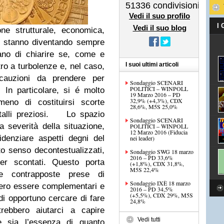
51336
condivisioni
Vedi il suo profilo
I
Vedi il suo blog
one strutturale, economica,
na stanno diventando sempre
cano di chiarire se, come e
I suoi ultimi articoli
ro a turbolenze e, nel caso,
ecauzioni da prendere per
Sondaggio SCENARI
POLITICI – WINPOLL
n particolare, si é molto
19 Marzo 2016 – PD
32,9% (+4,3%), CDX
meno di costituirsi scorte
28,6%, M5S 25,0%
alli preziosi.
Lo spazio
Sondaggio SCENARI
la severità della situazione,
POLITICI – WINPOLL
12 Marzo 2016 (Fiducia
denziare aspetti degni del
nei leader)
o senso decontestualizzati,
Sondaggio SWG 18 marzo
2016 – PD 33,6%
per scontati. Questo porta
(+1,8%), CDX 31,8%,
M5S 22,4%
re contrapposte prese di
Sondaggio IXÈ 18 marzo
ero essere complementari e
2016 – PD 34,5%
(+5,5%), CDX 29%, M5S
i opportuno cercare di fare
24,8%
trebbero aiutarci a capire
Vedi tutti
le sia l’essenza di quanto