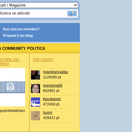
Non ancora membro?
Proponi il tuo blog
A COMMUNITY POLITICA
AUTORE DEL
TOP UTENTI
ORNO
maestrarosalba
1126395 pt
marianna06
602991 pt
freeskipper
472459 pt
psyinthekitchen
hugor
428421 pt