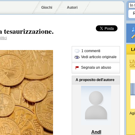
Giochi
Autori
a tesaurizzazione.
itici
L
1 commenti
Vedi articolo originale
L'
GI
Segnala un abuso
A proposito dell'autore
Agi
Andl