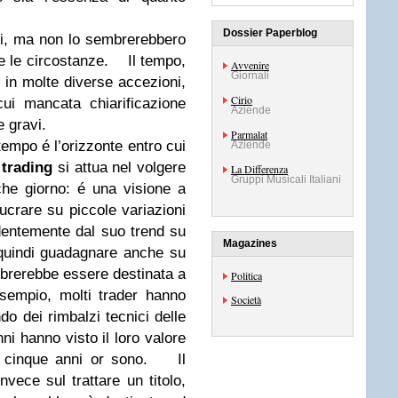
Dossier Paperblog
ti, ma non lo sembrerebbero
 e le circostanze.
Il tempo,
Avvenire
Giornali
 in molte diverse accezioni,
Cirio
ui mancata chiarificazione
Aziende
e gravi.
Parmalat
empo é l’orizzonte entro cui
Aziende
 trading
si attua nel volgere
La Differenza
Gruppi Musicali Italiani
che giorno: é una visione a
ucrare su piccole variazioni
ndentemente dal suo trend su
Magazines
quindi guadagnare anche su
brerebbe essere destinata a
Politica
esempio, molti trader hanno
Società
do dei rimbalzi tecnici delle
nni hanno visto il loro valore
 cinque anni or sono.
Il
vece sul trattare un titolo,