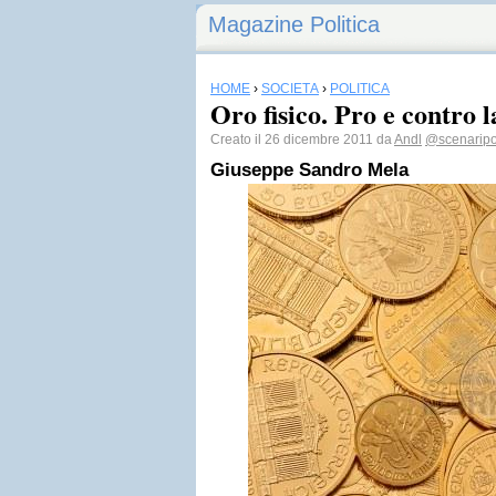
Magazine Politica
HOME
›
SOCIETÀ
›
POLITICA
Oro fisico. Pro e contro l
Creato il 26 dicembre 2011 da
Andl
@scenaripol
Giuseppe Sandro Mela