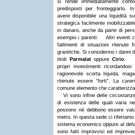
si rende immediatamente cont
predisposti per fronteggiarlo. I
avere disponibile una liquidità su
strategica facilmente mobilizzabil
in danaro, anche da parte di pers
esempio i parenti.
Altri eventi ca
fallimenti di situazioni ritenute
granitiche. Si considerino i danni de
titoli
Parmalat
oppure
Cirio
.
Oc
propri investimenti ricordando
ragionevole scorta liquida, magar
ritenute essere “forti”. La care
comune elemento che caratterizza i
Vi sono infine delle circostanze 
di esistenza delle quali varia n
possono né debbono essere valu
metro. In questa sede ci riferiamo 
sistema economico oppure al defau
sono fatti improvvisi ed imprevedi