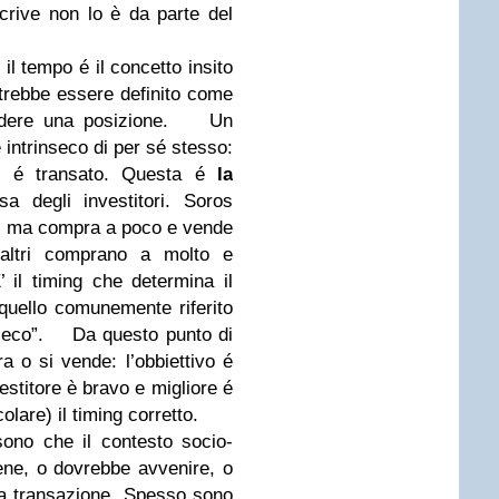
scrive non lo è da parte del
l tempo é il concetto insito
rebbe essere definito come
dere una posizione.
Un
 intrinseco di per sé stesso:
i é transato. Questa é
la
 degli investitori. Soros
ri, ma compra a poco e vende
 altri comprano a molto e
 il timing che determina il
 quello comunemente riferito
seco”.
Da questo punto di
 o si vende: l’obbiettivo é
vestitore è bravo e migliore é
colare) il timing corretto.
ono che il contesto socio-
ene, o dovrebbe avvenire, o
la transazione. Spesso sono