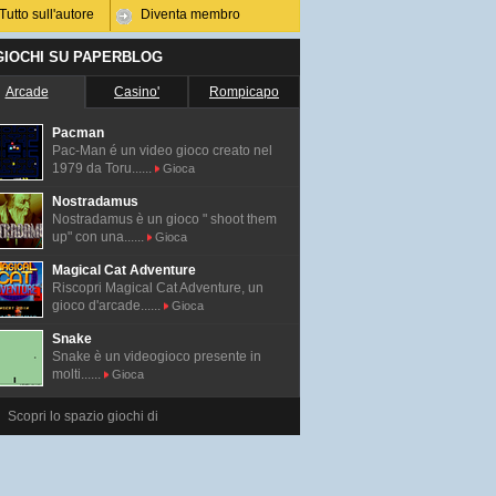
Tutto sull'autore
Diventa membro
 GIOCHI SU PAPERBLOG
Arcade
Casino'
Rompicapo
Pacman
Pac-Man é un video gioco creato nel
1979 da Toru......
Gioca
Nostradamus
Nostradamus è un gioco " shoot them
up" con una......
Gioca
Magical Cat Adventure
Riscopri Magical Cat Adventure, un
gioco d'arcade......
Gioca
Snake
Snake è un videogioco presente in
molti......
Gioca
Scopri lo spazio giochi di