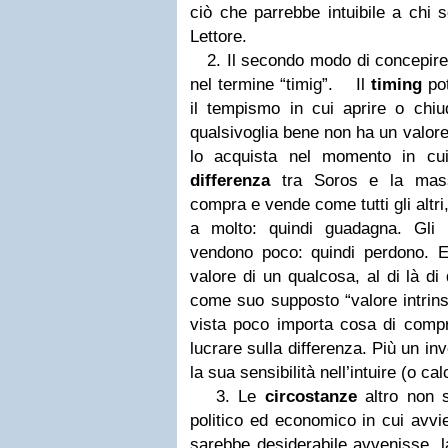
ciò che parrebbe intuibile a chi 
Lettore.
2. Il secondo modo di concepire i
nel termine “timig”.
Il
timing
pot
il tempismo in cui aprire o chiu
qualsivoglia bene non ha un valore
lo acquista nel momento in cu
differenza
tra Soros e la massa
compra e vende come tutti gli alt
a molto: quindi guadagna. Gli
vendono poco: quindi perdono. E’
valore di un qualcosa, al di là di
come suo supposto “valore intrin
vista poco importa cosa di compra
lucrare sulla differenza. Più un in
la sua sensibilità nell’intuire (o cal
3. Le
circostanze
altro non s
politico ed economico in cui avvi
sarebbe desiderabile avvenisse, 