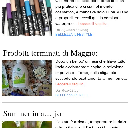
Gli ombretti in stick sono forse la cosa
più pratica che ci sia nel mondo
cosmetico, e mancava solo Pupa Milan
a proporli, ed eccoli qui, in versione
waterproo...
Leggere il seguito
Da
Agwhatsinmybag
BELLEZZA
LIFESTYLE
,
Prodotti terminati di Maggio:
Dopo un bel po' di mesi che filava tutto
liscio ovviamente ti capita lo scivolone
imprevisto...Forse, nella sfiga, stà
succedendo esattamente al momento...
Leggere il seguito
Da
Roxy13.ge
BELLEZZA
PER LEI
,
Summer in a… jar
L’estate è arrivata, temperature in rialzo
e tutto il resto. E l’estate ci fa venire