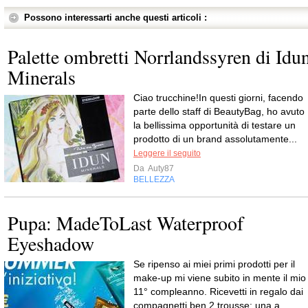
Possono interessarti anche questi articoli :
Palette ombretti Norrlandssyren di Idu
Minerals
Ciao trucchine!In questi giorni, facendo
parte dello staff di BeautyBag, ho avuto
la bellissima opportunità di testare un
prodotto di un brand assolutamente...
Leggere il seguito
Da
Auty87
BELLEZZA
Pupa: MadeToLast Waterproof
Eyeshadow
Se ripenso ai miei primi prodotti per il
make-up mi viene subito in mente il mio
11° compleanno. Ricevetti in regalo dai
compagnetti ben 2 trousse: una a