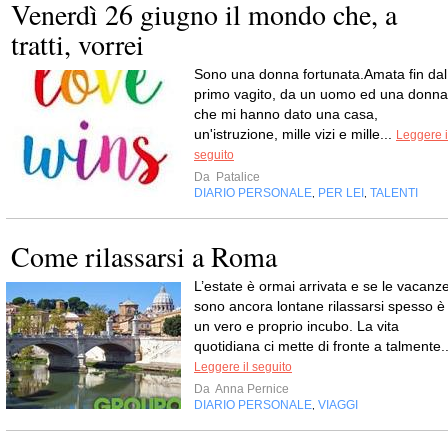
Venerdì 26 giugno il mondo che, a
tratti, vorrei
Sono una donna fortunata.Amata fin dal
primo vagito, da un uomo ed una donna
che mi hanno dato una casa,
un'istruzione, mille vizi e mille...
Leggere i
seguito
Da
Patalice
DIARIO PERSONALE
PER LEI
TALENTI
,
,
Come rilassarsi a Roma
L’estate è ormai arrivata e se le vacanz
sono ancora lontane rilassarsi spesso è
un vero e proprio incubo. La vita
quotidiana ci mette di fronte a talmente..
Leggere il seguito
Da
Anna Pernice
DIARIO PERSONALE
VIAGGI
,