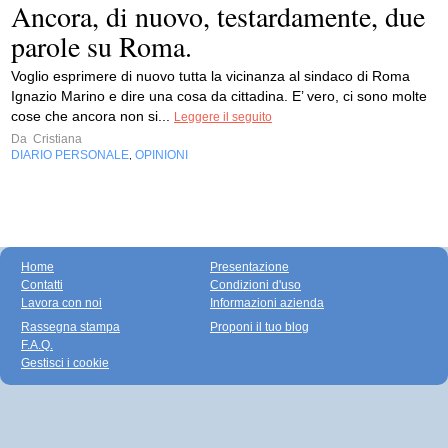
Ancora, di nuovo, testardamente, due
parole su Roma.
Voglio esprimere di nuovo tutta la vicinanza al sindaco di Roma
Ignazio Marino​ e dire una cosa da cittadina. E’ vero, ci sono molte
cose che ancora non si...
Leggere il seguito
Da
Cristiana
DIARIO PERSONALE
OPINIONI
,
Home
Presentazione
Contatti
Condizioni d'uso
Lavora con noi
Informazioni azienda
Rassegna stampa
Proponi il tuo blog
F.A.Q.
Gestisci i cookie