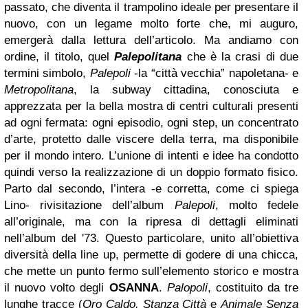
passato, che diventa il trampolino ideale per presentare il
nuovo, con un legame molto forte che, mi auguro,
emergerà dalla lettura dell’articolo.
Ma andiamo con
ordine, il titolo, quel
Palepolitana
che è la crasi di due
termini simbolo,
Palepoli
-la “città vecchia” napoletana- e
Metropolitana
, la subway cittadina, conosciuta e
apprezzata per la bella mostra di centri culturali presenti
ad ogni fermata: ogni episodio, ogni step, un concentrato
d’arte, protetto dalle viscere della terra, ma disponibile
per il mondo intero.
L’unione di intenti e idee ha condotto
quindi verso la realizzazione di un doppio formato fisico.
Parto dal secondo, l’intera -e corretta, come ci spiega
Lino- rivisitazione dell’album
Palepoli
, molto fedele
all’originale, ma con la ripresa di dettagli eliminati
nell’album del '73. Questo particolare, unito all’obiettiva
diversità della line up, permette di godere di una chicca,
che mette un punto fermo sull’elemento storico e mostra
il nuovo volto degli
OSANNA
.
Palopoli
, costituito da tre
lunghe tracce (
Oro Caldo, Stanza Città
e
Animale Senza