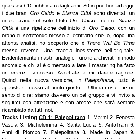
qualsiasi CD pubblicato dagli anni ‘80 in poi, fino ad oggi,
i due brani
Oro
Caldo
e
Stanza Città
sono diventati un
unico brano col solo titolo
Oro Caldo
, mentre
Stanza
Città
è una ripetizione dell’inizio di
Oro Caldo,
con un
brano di sottofondo messo al contrario che io, dopo una
attenta analisi, ho scoperto che è
There Will Be Time
messo reverse. Una traccia inesistente nell’originale.
Evidentemente i nastri analogici furono archiviati in modo
anomalo e chi si è cimentato a fare il mastering ha fatto
un errore clamoroso. Ascoltate e mi darete ragione.
Quindi nella nuova versione, in
Palepolitana,
tutto è
apposto e messo al punto giusto.
Ultima cosa che mi
sento di dire: siamo davvero un bel gruppo e vi invito a
seguirci con attenzione e con amore che sarà sempre
ricambiato da tutti noi.
Tracks Listing
CD 1: Palepolitana
1. Marmi
2. Fenesta
Vascia
3. Michelemmà
4. Santa Lucia
5. AntoTrain
6.
Anni di Piombo
7. Palepolitana
8. Made in Japan
9.