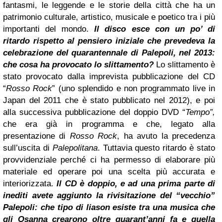
fantasmi, le leggende e le storie della città che ha un
patrimonio culturale, artistico, musicale e poetico tra i più
importanti del mondo.
Il disco esce con un po’ di
ritardo rispetto al pensiero iniziale che prevedeva la
celebrazione del quarantennale di Palepoli, nel 2013:
che cosa ha provocato lo slittamento?
Lo slittamento è
stato provocato dalla imprevista pubblicazione del CD
“
Rosso Rock
” (uno splendido e non programmato live in
Japan del 2011 che è stato pubblicato nel 2012), e poi
alla successiva pubblicazione del doppio DVD “
Tempo”,
che era già in programma e che, legato alla
presentazione di
Rosso Rock
, ha avuto la precedenza
sull’uscita di
Palepolitana
. Tuttavia questo ritardo è stato
provvidenziale perché ci ha permesso di elaborare più
materiale ed operare poi una scelta più accurata e
interiorizzata.
Il CD è doppio, e ad una prima parte di
inediti avete aggiunto la rivisitazione del “vecchio”
Palepoli: che tipo di liason esiste tra una musica che
gli Osanna crearono oltre quarant’anni fa e quella