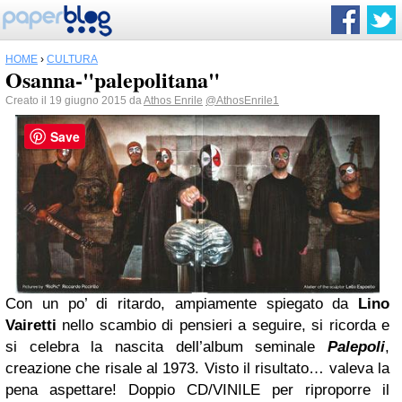
HOME
›
CULTURA
Osanna-"palepolitana"
Creato il 19 giugno 2015 da
Athos Enrile
@AthosEnrile1
Save
Con un po’ di ritardo, ampiamente spiegato da
Lino
Vairetti
nello scambio di pensieri a seguire, si ricorda e
si celebra la nascita dell’album seminale
Palepoli
,
creazione che risale al 1973.
Visto il risultato… valeva la
pena aspettare!
Doppio CD/VINILE per riproporre il