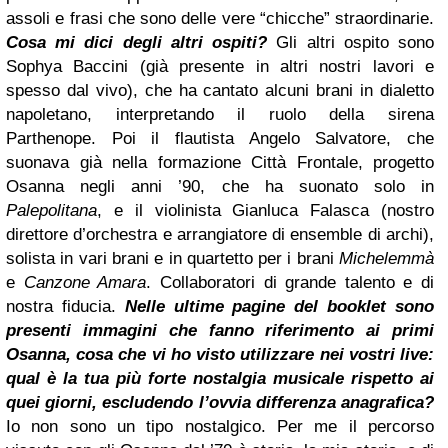
assoli e frasi che sono delle vere “chicche” straordinarie.
Cosa mi dici degli altri ospiti?
Gli altri ospito sono
Sophya Baccini (già presente in altri nostri lavori e
spesso dal vivo), che ha cantato alcuni brani in dialetto
napoletano, interpretando il ruolo della sirena
Parthenope. Poi il flautista Angelo Salvatore, che
suonava già nella formazione Città Frontale, progetto
Osanna negli anni ’90, che ha suonato solo in
Palepolitana
, e il violinista Gianluca Falasca (nostro
direttore d’orchestra e arrangiatore di ensemble di archi),
solista in vari brani e in quartetto per i brani
Michelemmà
e
Canzone Amara
. Collaboratori di grande talento e di
nostra fiducia.
Nelle ultime pagine del booklet sono
presenti immagini che fanno riferimento ai primi
Osanna, cosa che vi ho visto utilizzare nei vostri live:
qual è la tua più forte nostalgia musicale rispetto ai
quei giorni, escludendo l’ovvia differenza anagrafica?
Io non sono un tipo nostalgico. Per me il percorso