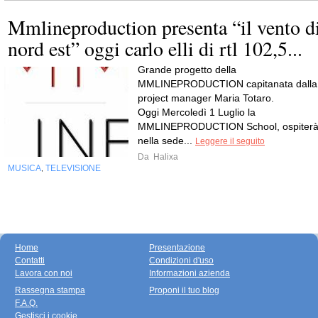
Mmlineproduction presenta “il vento d
nord est” oggi carlo elli di rtl 102,5...
Grande progetto della
MMLINEPRODUCTION capitanata dalla
project manager Maria Totaro.
Oggi Mercoledì 1 Luglio la
MMLINEPRODUCTION School, ospiter
nella sede...
Leggere il seguito
Da
Halixa
MUSICA
TELEVISIONE
,
Home
Presentazione
Contatti
Condizioni d'uso
Lavora con noi
Informazioni azienda
Rassegna stampa
Proponi il tuo blog
F.A.Q.
Gestisci i cookie