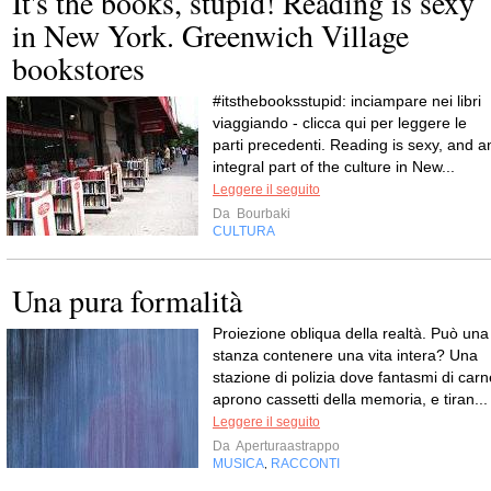
It's the books, stupid! Reading is sexy
in New York. Greenwich Village
bookstores
#itsthebooksstupid: inciampare nei libri
viaggiando - clicca qui per leggere le
parti precedenti. Reading is sexy, and a
integral part of the culture in New...
Leggere il seguito
Da
Bourbaki
CULTURA
Una pura formalità
Proiezione obliqua della realtà. Può una
stanza contenere una vita intera? Una
stazione di polizia dove fantasmi di carn
aprono cassetti della memoria, e tiran...
Leggere il seguito
Da
Aperturaastrappo
MUSICA
RACCONTI
,