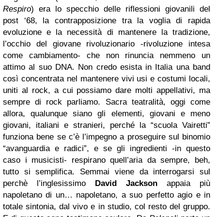
Respiro
) era lo specchio delle riflessioni giovanili del
post ‘68, la contrapposizione tra la voglia di rapida
evoluzione e la necessità di mantenere la tradizione,
l’occhio del giovane rivoluzionario -rivoluzione intesa
come cambiamento- che non rinuncia nemmeno un
attimo al suo DNA. Non credo esista in Italia una band
così concentrata nel mantenere vivi usi e costumi locali,
uniti al rock, a cui possiamo dare molti appellativi, ma
sempre di rock parliamo.
Sacra teatralità, oggi come
allora, qualunque siano gli elementi, giovani e meno
giovani, italiani e stranieri, perché la “scuola Vairetti”
funziona bene se c’è l’impegno a proseguire sul binomio
“avanguardia e radici”, e se gli ingredienti -in questo
caso i musicisti- respirano quell’aria da sempre, beh,
tutto si semplifica.
Semmai viene da interrogarsi sul
perchè l’inglesissimo
David Jackson
appaia più
napoletano di un… napoletano, a suo perfetto agio e in
totale sintonia, dal vivo e in studio, col resto del gruppo.