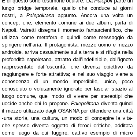
E di questo sono testimone oculare.
Da
Palepoli
parte un
lungo bridge temporale, quello che conduce ai giorni
nostri, a
Palepolitana
appunto.
Ancora una volta un
concept che, elemento comune ai due album, parla di
Napoli.
Vairetti disegna il momento fantascientifico, che
utilizza come metafora e quindi come messaggio da
spingere nell’aria.
Il protagonista, mezzo uomo e mezzo
androide, arriva casualmente sulla terra e si rifugia nella
profondità napoletana, attratto dall’indefinibile, dall’ignoto
rappresentato dall’oscurità, che diventa obiettivo da
raggiungere e forte attrattiva; e nel suo viaggio viene a
conoscenza di un mondo imperdibile, unico, poco
conosciuto o volutamente ignorato per lasciar spazio al
luogo comune, quel modo di vivere per stereotipi che
uccide anche chi lo propone.
Palepolitana
diventa quindi
il mezzo utilizzato dagli OSANNA per difendere una città
-una storia, una cultura, un modo di concepire la vita-
che spesso diventa oggetto di feroci critiche, additata
come luogo da cui fuggire, cattivo esempio di micro