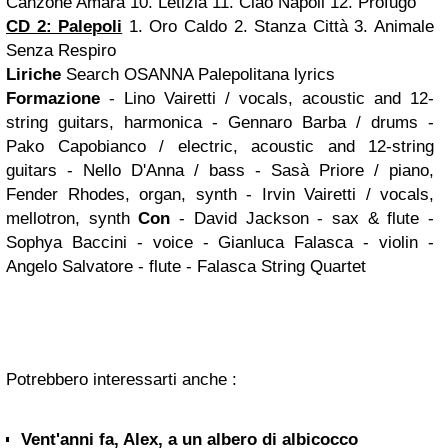
Canzone Amara
10. Letizia
11. Ciao Napoli
12. Profugo
CD 2: Palepoli
1. Oro Caldo
2. Stanza Città
3. Animale
Senza Respiro
Liriche
Search OSANNA Palepolitana lyrics
Formazione
- Lino Vairetti / vocals, acoustic and 12-
string guitars, harmonica
- Gennaro Barba / drums
-
Pako Capobianco / electric, acoustic and 12-string
guitars
- Nello D'Anna / bass
- Sasà Priore / piano,
Fender Rhodes, organ, synth
- Irvin Vairetti / vocals,
mellotron, synth
Con
- David Jackson - sax & flute
-
Sophya Baccini - voice
- Gianluca Falasca - violin
-
Angelo Salvatore - flute
- Falasca String Quartet
Potrebbero interessarti anche :
Vent'anni fa, Alex, a un albero di albicocco