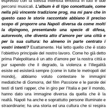
espresso con la stessa intensità emotiva in tutti e due
percorsi musicali.
L’album è di tipo concettuale, come
nella più vincente tradizione prog, ma mi pare che in
questo caso le storie raccontate abbiano il preciso
scopo di proporre una Napoli diversa da come molti
la dipingono, presentando una specie di difesa,
autorevole, che diventa atto d’amore per una città e
per la sua cultura: ho almeno in parte centrato i
vostri intenti?
Esattamente. Hai letto quello che è stato
l’obiettivo principale del nostro lavoro. Come ho già detto
prima Palepolitana è un atto d’amore per la nostra città e
pur sapendo che il degrado, la violenza e l’illegalità
esiste ed esisterà sempre (come in tutte le metropoli del
mondo), abbiamo voluto contestare le immagini
mediatiche di
Gomorra
, del film
Passione
e le parole dei
testi di tanti rapper, che in giro per l’Italia e per il mondo,
hanno dato una immagine diversa da quella che è la
realtà. Napoli ha anche e soprattutto persone illuminate e
straordinarie; ha una storia ed una cultura che si respira