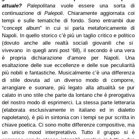
attuale?
Palepolitana
vuole essere una sorta di
continuazione di
Palepoli
. Chiaramente aggiornata coi
tempi e sulle tematiche di fondo. Sono entrambi due
“concept album” in cui si parla metaforicamente di
Napoli. In quello storico c’è più un taglio critico e politico
(dovuto anche alle realtà sociali giovanili che si
vivevano in quegli anni post ‘68), il secondo è una vera
è propria dichiarazione d’amore per Napoli. Una
esaltazione delle sue eccellenze e delle sue peculiarità
più nobili e fantastiche. Musicalmente c’è una differenza
di stile dovuta ad un diverso modo di comporre,
arrangiare e suonare, più legato alla attualità se pur
calato in uno stile che parte da lontano che è prerogativa
del nostro modo di esprimerci. La stessa parte letteraria
(elaborata esclusivamente in italiano ed in dialetto
napoletano), è più in sintonia con i tempi se pur scritta in
chiave poetica. Ci sono molte differenze compositive, ma
un unico mood interpretativo. Tutto il gruppo si è