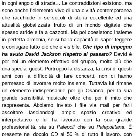
in ogni angolo di strada… Le contraddizioni esistono, ma
sono anche l’elemento vivo di una civiltà contemporanea
che racchiude in se secoli di storia eccellente ed una
attualità globalizzata frutto di un mondo digitale che
spesso stride e fa a cazzotti. Ma poi coesistono insieme
in perfetta armonia, se si ha la capacità di saper leggere
e coniugare tutto ciò che è visibile.
Che tipo di impegno
ha avuto David Jackson rispetto al passato?
David è
per noi un elemento effettivo del gruppo, molto più che
una special guest. Purtroppo la distanza, la crisi di questi
anni con la difficoltà di fare concerti, non ci hanno
permesso di lavorare molto insieme. Tuttavia lui rimane
un elemento indispensabile per gli Osanna, per la sua
grande sensibilità musicale oltre che per il mito che
rappresenta. Abbiamo inviato i file via mail per farli
ascoltare lasciandogli ampio spazio creativo ed
interpretativo e lui ha lavorato con la sua grande
professionalità, sia su
Palepoli
che su
Palepolitana
. È
presente nel doppio CD al 50 % di tutto il lavoro, con