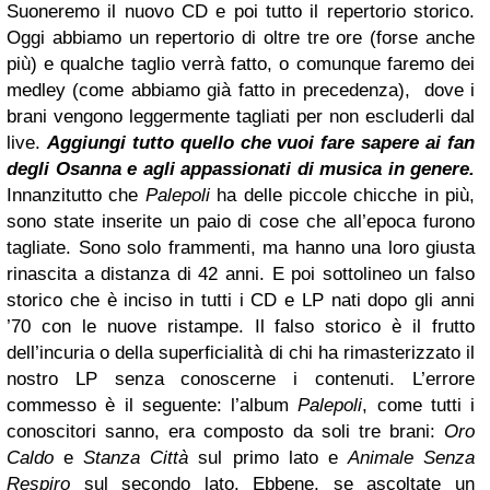
Suoneremo il nuovo CD e poi tutto il repertorio storico.
Oggi abbiamo un repertorio di oltre tre ore (forse anche
più) e qualche taglio verrà fatto, o comunque faremo dei
medley (come abbiamo già fatto in precedenza), dove i
brani vengono leggermente tagliati per non escluderli dal
live.
Aggiungi tutto quello che vuoi fare sapere ai fan
degli Osanna e agli appassionati di musica in genere.
Innanzitutto che
Palepoli
ha delle piccole chicche in più,
sono state inserite un paio di cose che all’epoca furono
tagliate. Sono solo frammenti, ma hanno una loro giusta
rinascita a distanza di 42 anni.
E poi sottolineo un falso
storico che è inciso in tutti i CD e LP nati dopo gli anni
’70 con le nuove ristampe. Il falso storico è il frutto
dell’incuria o della superficialità di chi ha rimasterizzato il
nostro LP senza conoscerne i contenuti. L’errore
commesso è il seguente: l’album
Palepoli
, come tutti i
conoscitori sanno, era composto da soli tre brani:
Oro
Caldo
e
Stanza Città
sul primo lato e
Animale Senza
Respiro
sul secondo lato. Ebbene, se ascoltate un