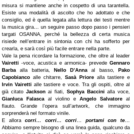
misura si mantiene anche in cospetto di una tarantella.
Esiste una modalità di ascolto che ho adottato e che
consiglio, ed è quella legata alla lettura dei testi mentre
la musica gira… un seguire passo dopo passo i pensieri
targati OSANNA, perché la bellezza di certa musica
risiede nell’entrare in sintonia con chi ha sofferto per
crearla, e sarà così più facile entrare nella parte.
Vale la pena ricordare la formazione, che oltre al leader
Vairetti
-voce, acustica e armonica- prevede
Gennaro
Barba
alla batteria,
Nello D’Anna
al basso,
Pako
Capobianco
alle chitarre,
Sasà Priore
alla tastiere e
Irvin Vairetti
alle tastiere e voce.
Tra gli ospiti, oltre al
già citato
Jackson
ai fiati,
Sophya Baccini
alla voce,
Gianluca Falasca
al violino e
Angelo Salvatore
al
flauto.
Grande l’opera sull’artwork, che immagino
sorprenderà nel formato vinile.
E allora
corri… corri… corri
…
portami con te
…
Abbiamo sempre bisogno di una linea guida, qualcuno da