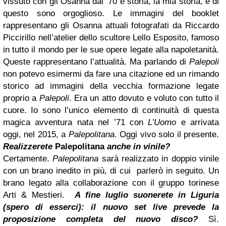
vissuto con gli Osanna dal ’70 è storia, la mia storia, e di
questo sono orgoglioso. Le immagini del booklet
rappresentano gli Osanna attuali fotografati da Riccardo
Piccirillo nell’atelier dello scultore Lello Esposito, famoso
in tutto il mondo per le sue opere legate alla napoletanità.
Queste rappresentano l’attualità. Ma parlando di
Palepoli
non potevo esimermi da fare una citazione ed un rimando
storico ad immagini della vecchia formazione legate
proprio a
Palepoli
. Era un atto dovuto e voluto con tutto il
cuore. Io sono l’unico elemento di continuità di questa
magica avventura nata nel ’71 con
L’Uomo
e arrivata
oggi, nel 2015, a
Palepolitana
. Oggi vivo solo il presente.
Realizzerete
Palepolitana
anche in vinile?
Certamente.
Palepolitana
sarà realizzato in doppio vinile
con un brano inedito in più, di cui parlerò in seguito. Un
brano legato alla collaborazione con il gruppo torinese
Arti & Mestieri.
A fine luglio suonerete in Liguria
(spero di esserci): il nuovo set live prevede la
proposizione completa del nuovo disco?
Sì.