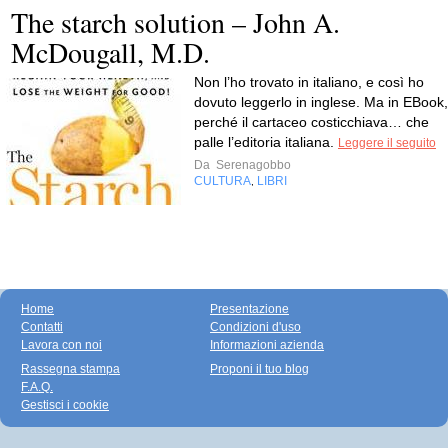
The starch solution – John A.
McDougall, M.D.
Non l’ho trovato in italiano, e così ho
dovuto leggerlo in inglese. Ma in EBook,
perché il cartaceo costicchiava… che
palle l’editoria italiana.
Leggere il seguito
Da
Serenagobbo
CULTURA
LIBRI
,
Home
Presentazione
Contatti
Condizioni d'uso
Lavora con noi
Informazioni azienda
Rassegna stampa
Proponi il tuo blog
F.A.Q.
Gestisci i cookie