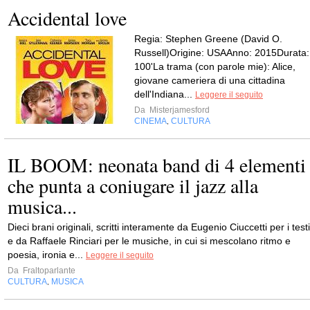
Accidental love
Regia: Stephen Greene (David O.
Russell)Origine: USAAnno: 2015Durata:
100'La trama (con parole mie): Alice,
giovane cameriera di una cittadina
dell'Indiana...
Leggere il seguito
Da
Misterjamesford
CINEMA
CULTURA
,
IL BOOM: neonata band di 4 elementi
che punta a coniugare il jazz alla
musica...
Dieci brani originali, scritti interamente da Eugenio Ciuccetti per i testi
e da Raffaele Rinciari per le musiche, in cui si mescolano ritmo e
poesia, ironia e...
Leggere il seguito
Da
Fraltoparlante
CULTURA
MUSICA
,