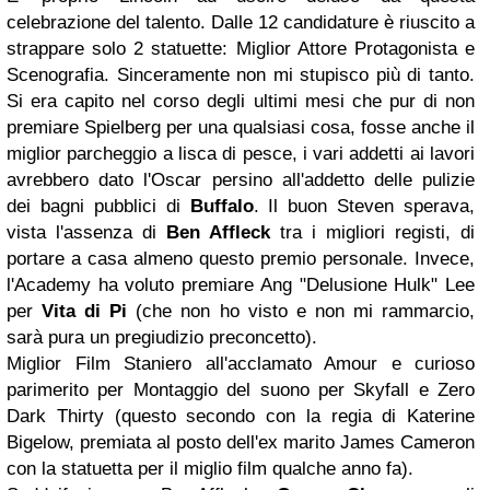
celebrazione del talento. Dalle 12 candidature è riuscito a
strappare solo 2 statuette: Miglior Attore Protagonista e
Scenografia. Sinceramente non mi stupisco più di tanto.
Si era capito nel corso degli ultimi mesi che pur di non
premiare Spielberg per una qualsiasi cosa, fosse anche il
miglior parcheggio a lisca di pesce, i vari addetti ai lavori
avrebbero dato l'Oscar persino all'addetto delle pulizie
dei bagni pubblici di
Buffalo
. Il buon Steven sperava,
vista l'assenza di
Ben Affleck
tra i migliori registi, di
portare a casa almeno questo premio personale. Invece,
l'Academy ha voluto premiare Ang "Delusione Hulk" Lee
per
Vita di Pi
(che non ho visto e non mi rammarcio,
sarà pura un pregiudizio preconcetto).
Miglior Film Staniero all'acclamato Amour e curioso
parimerito per Montaggio del suono per Skyfall e Zero
Dark Thirty (questo secondo con la regia di Katerine
Bigelow, premiata al posto dell'ex marito James Cameron
con la statuetta per il miglio film qualche anno fa).