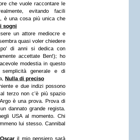
tore che vuole raccontare le
lmente, evitando facili
i, è una cosa più unica che
i sogni
ssere un attore mediocre e
e sembra quasi voler chiedere
o' di anni si dedica con
amente accettate Ben!); ho
acevole modestia in questo
 semplicità generale e di
ta,
Nulla di preciso
niente e due indizi possono
al terzo non c’è più spazio
. Argo è una prova. Prova di
un dannato grande regista.
 negli USA al momento. Chi
emmeno lui stesso. Cannibal
 Oscar
il mio pensiero sarà