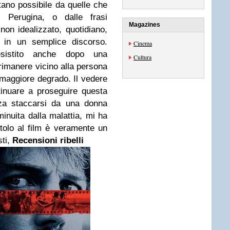
ntano possibile da quelle che
 Perugina, o dalle frasi
Magazines
on idealizzato, quotidiano,
 in un semplice discorso.
Cinema
sistito anche dopo una
Cultura
rimanere vicino alla persona
 maggiore degrado. Il vedere
inuare a proseguire questa
za staccarsi da una donna
inuita dalla malattia, mi ha
itolo al film è veramente un
sti,
Recensioni ribelli