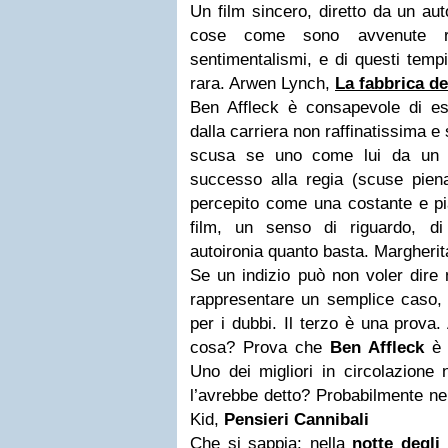
Un film sincero, diretto da un au
cose come sono avvenute rea
sentimentalismi, e di questi temp
rara. Arwen Lynch,
La fabbrica de
Ben Affleck è consapevole di e
dalla carriera non raffinatissima 
scusa se uno come lui da un p
successo alla regia (scuse pien
percepito come una costante e pi
film, un senso di riguardo, di
autoironia quanto basta. Margheri
Se un indizio può non voler dire 
rappresentare un semplice caso, 
per i dubbi. Il terzo è una prova
cosa? Prova che
Ben Affleck
è 
Uno dei migliori in circolazione
l’avrebbe detto? Probabilmente n
Kid,
Pensieri Cannibali
Che si sappia: nella
notte degli