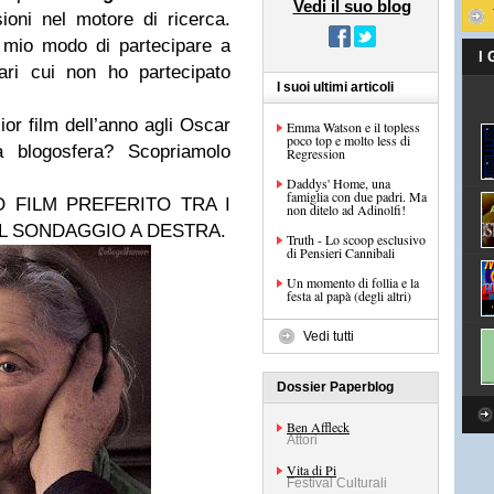
Vedi il suo blog
ioni nel motore di ricerca.
 mio modo di partecipare a
I
ari cui non ho partecipato
I suoi ultimi articoli
or film dell’anno agli Oscar
Emma Watson e il topless
poco top e molto less di
blogosfera? Scopriamolo
Regression
Daddys' Home, una
famiglia con due padri. Ma
O FILM PREFERITO TRA I
non ditelo ad Adinolfi!
EL SONDAGGIO A DESTRA.
Truth - Lo scoop esclusivo
di Pensieri Cannibali
Un momento di follia e la
festa al papà (degli altri)
Vedi tutti
Dossier Paperblog
Ben Affleck
Attori
Vita di Pi
Festival Culturali