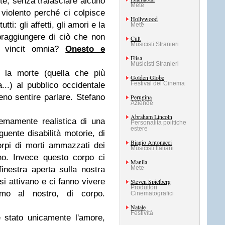
rte, senza tralasciare alcuno
Mete
 violento perché ci colpisce
Hollywood
i: gli affetti, gli amori e la
Mete
praggiungere di ciò che non
Cult
Musicisti Stranieri
r vincit omnia?
Onesto e
Elisa
Musicisti Stranieri
 la morte (quella che più
Golden Globe
Festival del Cinema
...) al pubblico occidentale
o sentire parlare. Stefano
Perugina
Aziende
Abraham Lincoln
remamente realistica di una
Personalità politiche
estere
uente disabilità motorie, di
Biagio Antonacci
orpi di morti ammazzati dei
Musicisti Italiani
ano. Invece questo corpo ci
Manila
Mete
inestra aperta sulla nostra
si attivano e ci fanno vivere
Steven Spielberg
Produttori
rmo al nostro, di corpo.
Cinematografici
Natale
Festività
 stato unicamente l'amore,