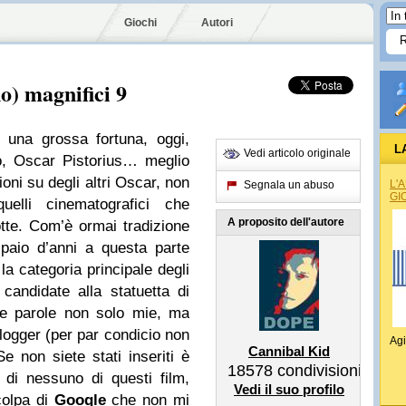
Giochi
Autori
o) magnifici 9
una grossa fortuna, oggi,
L
Vedi articolo originale
o, Oscar Pistorius… meglio
ioni su degli altri Oscar, non
L'
Segnala un abuso
GI
uelli cinematografici che
A proposito dell'autore
te. Com’è ormai tradizione
paio d’anni a questa parte
 la categoria principale degli
candidate alla statuetta di
 le parole non solo mie, ma
blogger (per par condicio non
Agi
Cannibal Kid
 non siete stati inseriti è
18578
condivisioni
di nessuno di questi film,
Vedi il suo profilo
colpa di
Google
che non mi