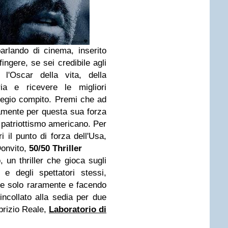
rlando di cinema, inserito
ingere, se sei credibile agli
 l'Oscar della vita, della
ia e ricevere le migliori
gregio compito. Premi che ad
ramente per questa sua forza
l patriottismo americano. Per
i il punto di forza dell'Usa,
Donvito,
50/50 Thriller
o, un thriller che gioca sugli
 e degli spettatori stessi,
one solo raramente e facendo
ncollato alla sedia per due
brizio Reale,
Laboratorio di