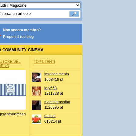
Non ancora membro?
Proponi il tuo blog
A COMMUNITY CINEMA
AUTORE DEL
TOP UTENTI
ORNO
intrattenimento
1608418 pt
lory663
1211328 pt
maestrarosalba
1126395 pt
psyinthekitchen
rimmel
615214 pt