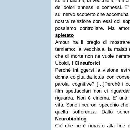
sulla malattia, la vecchiaia, la mo
dei dolori annessi e connessi. E’
sul nervo scoperto che accomuna tutt
nostra relazione con essi col so
possiamo controllare. Ma amo
spietato
Amour ha il pregio di mostrare
temiamo: la vecchiaia, la malattia
che di morte non ne vuole nemmen
Uboldi,
I Cineuforici
Perché infliggersi la visione est
donna colpita da ictus con conseg
parola, cognitive? […]Perché i c
film spettacolari non ci riguard
riguarda. Non è cinema. E’ una f
vita. Sono i neuroni specchio che 
quella sofferenza. Dallo sche
Neurobioblog
Ciò che ne è rimasto alla fine è