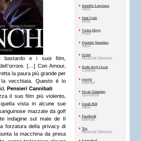
Jennifer Lawrence
Attori
Stati Uniti
Mete
Victor Hugo
Poeti
Quentin Tarantino
Attori
Script
bastardo e i suoi film,
Musicisti Stranieri
dell’orrore. […] Con Amour,
Notte degli Oscar
Cinema
etta la paura più grande per
google
 la vecchiaia. Questo è lo
Internet
id,
Pensieri Cannibali
Oscar Giannino
Giornalisti
a il suo film più violento,
 quella vista in alcune sue
Jonah Hill
Attori
 sanguinose mazzate da golf
Facebook
te indagine sul male de Il
Internet
a forzatura della privacy di
Yes
Musicisti Stranieri
punta la macchina da presa
Islamabad