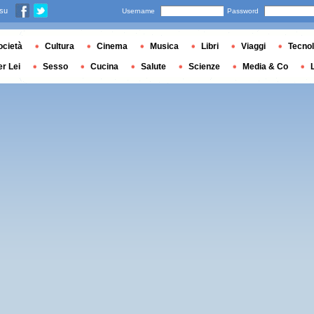
 su
Username
Password
ocietà
Cultura
Cinema
Musica
Libri
Viaggi
Tecnol
er Lei
Sesso
Cucina
Salute
Scienze
Media & Co