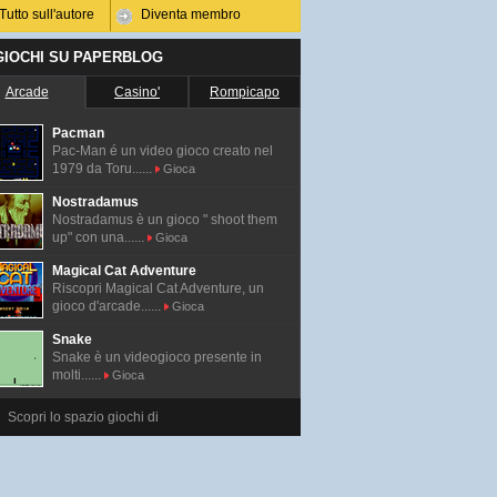
Tutto sull'autore
Diventa membro
 GIOCHI SU PAPERBLOG
Arcade
Casino'
Rompicapo
Pacman
Pac-Man é un video gioco creato nel
1979 da Toru......
Gioca
Nostradamus
Nostradamus è un gioco " shoot them
up" con una......
Gioca
Magical Cat Adventure
Riscopri Magical Cat Adventure, un
gioco d'arcade......
Gioca
Snake
Snake è un videogioco presente in
molti......
Gioca
Scopri lo spazio giochi di