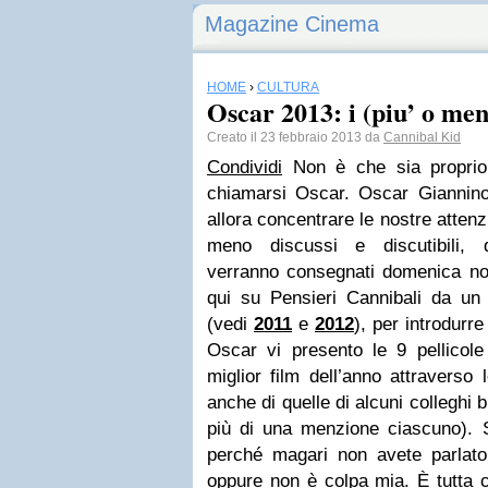
Magazine Cinema
HOME
›
CULTURA
Oscar 2013: i (piu’ o men
Creato il 23 febbraio 2013 da
Cannibal Kid
Condividi
Non è che sia proprio 
chiamarsi Oscar. Oscar Giannin
allora concentrare le nostre attenz
meno discussi e discutibili, q
verranno consegnati domenica not
qui su Pensieri Cannibali da un 
(vedi
2011
e
2012
), per introdurre
Oscar vi presento le 9 pellicole 
miglior film dell’anno attraverso
anche di quelle di alcuni colleghi 
più di una menzione ciascuno). Se
perché magari non avete parlato 
oppure non è colpa mia. È tutta 