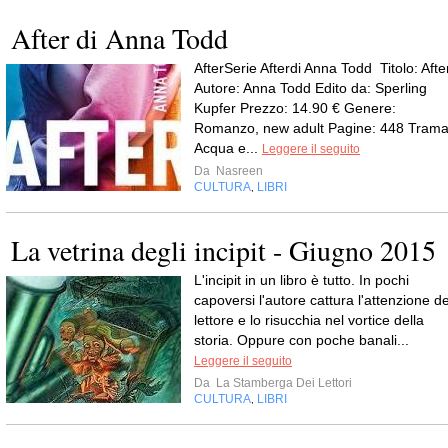
After di Anna Todd
AfterSerie Afterdi Anna Todd Titolo: Afte
Autore: Anna Todd Edito da: Sperling
Kupfer Prezzo: 14.90 € Genere:
Romanzo, new adult Pagine: 448 Trama
Acqua e...
Leggere il seguito
Da
Nasreen
CULTURA
LIBRI
,
La vetrina degli incipit - Giugno 2015
L'incipit in un libro è tutto. In pochi
capoversi l'autore cattura l'attenzione de
lettore e lo risucchia nel vortice della
storia. Oppure con poche banali...
Leggere il seguito
Da
La Stamberga Dei Lettori
CULTURA
LIBRI
,