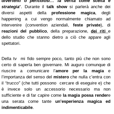
divertenti o pericolosi… la verità come scelta e
strategia
“. Durante il
talk show
si parlerà anche dei
diversi aspetti della
professione magica
, degli
happening a cui vengo normalmente chiamato ad
intervenire (convention aziendali,
feste private
), di
reazioni del pubblico
, della preparazione,
dei riti
e
dello studio che stanno dietro a ciò che appare agli
spettatori.
Della tv mi fido sempre poco, tanto più che non sono
certo di saperla ben governare. Mi auguro comunque di
riuscire a comunicare l’
amore per la magia
e
l’importanza del senso del
mistero
che nulla c’entra con
il
“trucco”
(che tutti possono cercare di eseguire e) che
è invece solo un accessorio necessario ma non
sufficiente e di far capire come
la magia possa render
e
una serata come tante
un’esperienza magica ed
indimenticabile
.