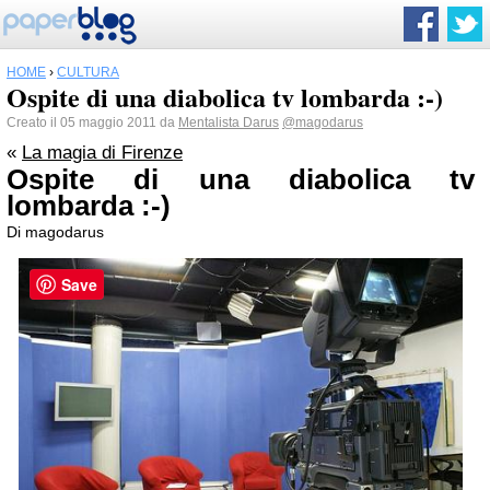
HOME
›
CULTURA
Ospite di una diabolica tv lombarda :-)
Creato il 05 maggio 2011 da
Mentalista Darus
@magodarus
«
La magia di Firenze
Ospite di una diabolica tv
lombarda :-)
Di magodarus
Save