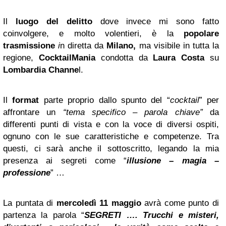
Il
luogo del delitto
dove invece mi sono fatto
coinvolgere, e molto volentieri, è la
popolare
trasmissione
i
n diretta da
Milano,
ma visibile in tutta la
regione,
CocktailMania
condotta da
Laura Costa
su
Lombardia
Channe
l.
Il
format
parte proprio dallo spunto del “
cocktail
” per
affrontare un
“tema specifico – parola chiave”
da
differenti punti di vista e con la voce di diversi ospiti,
ognuno con le sue caratteristiche e competenze. Tra
questi, ci sarà anche il sottoscritto, legando la mia
presenza ai segreti come “
illusione – magia –
professione
” …
La puntata di
mercoledì 11 maggio
avrà come punto di
partenza la parola “
SEGRETI …. Trucchi e misteri,