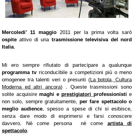
Mercoledi’ 11 maggio
2011 per la prima volta sarò
ospite
attivo di una
trasmissione televisiva del nord
Italia
.
Mi ero sempre rifiutato di partecipare a qualunque
programma tv
riconducibile a competizioni più o meno
omogenee tra talenti veri o presunti (
La botola, Cultura
Moderna ed altri ancora
) . Queste trasmissioni sono
solite acquisire
maghi e
prestigiatori
professionisti
e
non solo, sempre gratuitamente,
per fare spettacolo o
meglio audience
, spesso a spese di chi si esibisce,
senza dare modo di esprimersi e farsi conoscere
davvero. Nè come persona nè come
artista di
spettacolo
.