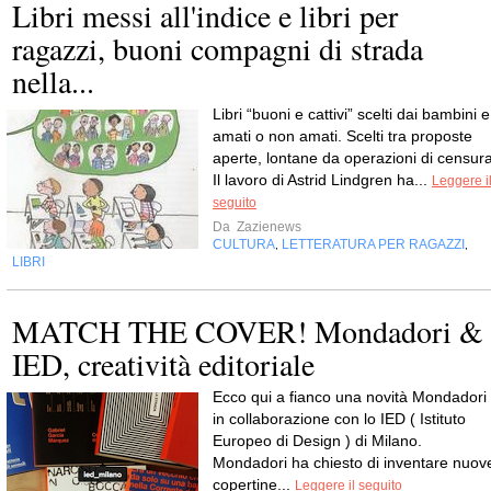
Libri messi all'indice e libri per
ragazzi, buoni compagni di strada
nella...
Libri “buoni e cattivi” scelti dai bambini e
amati o non amati. Scelti tra proposte
aperte, lontane da operazioni di censura
Il lavoro di Astrid Lindgren ha...
Leggere i
seguito
Da
Zazienews
CULTURA
LETTERATURA PER RAGAZZI
,
,
LIBRI
MATCH THE COVER! Mondadori &
IED, creatività editoriale
Ecco qui a fianco una novità Mondadori
in collaborazione con lo IED ( Istituto
Europeo di Design ) di Milano.
Mondadori ha chiesto di inventare nuov
copertine...
Leggere il seguito