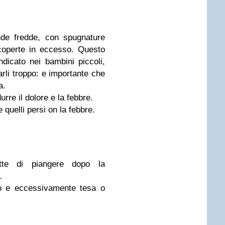
de fredde, con spugnature
e coperte in eccesso. Questo
dicato nei bambini piccoli,
rli troppo: e importante che
a.
urre il dolore e la febbre.
 quelli persi on la febbre.
e di piangere dopo la
.
to e eccessivamente tesa o