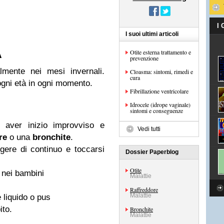
I
I suoi ultimi articoli
A
Otite esterna trattamento e
prevenzione
lmente nei mesi invernali.
Cloasma: sintomi, rimedi e
cura
ogni età in ogni momento.
Fibrillazione ventricolare
Idrocele (idrope vaginale)
sintomi e conseguenze
 aver inizio improvviso e
Vedi tutti
re
o una
bronchite
.
gere di continuo e toccarsi
Dossier Paperblog
Otite
 nei bambini
Malattie
Raffreddore
Malattie
 liquido o pus
ito.
Bronchite
Malattie