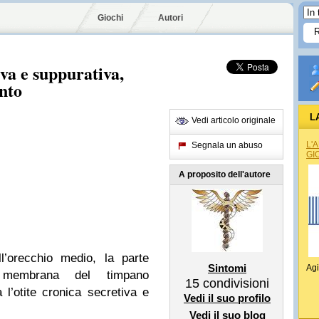
Giochi
Autori
va e suppurativa,
nto
L
Vedi articolo originale
L'
Segnala un abuso
GI
A proposito dell'autore
ll’orecchio medio, la parte
Sintomi
Agi
a membrana del timpano
15
condivisioni
a l’otite cronica secretiva e
Vedi il suo profilo
Vedi il suo blog