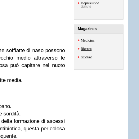
Depressione
Salute
Magazines
Medicina
Ricerca
se soffiatte di naso possono
Scienze
ecchio medio attraverso le
osa può capitare nel nuoto
ite media.
mpano.
e sordità.
à della formazione di ascessi
ntibiotica, questa pericolosa
equente.