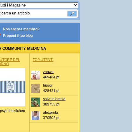
Non ancora membro?
Proponi il tuo blog
A COMMUNITY MEDICINA
AUTORE DEL
TOP UTENTI
ORNO
zonwu
469484 pt
hugor
428421 pt
salvaleforeste
389755 pt
psyinthekitchen
alexprota
370502 pt