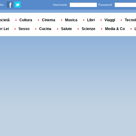
 su
Username
Password
ocietà
Cultura
Cinema
Musica
Libri
Viaggi
Tecnol
er Lei
Sesso
Cucina
Salute
Scienze
Media & Co