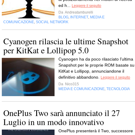
ed h...
Leggere il seguito
Da
Andreatamburelli
BLOG
INTERNET
MEDIA E
,
,
COMUNICAZIONE
SOCIAL NETWORK
,
Cyanogen rilascia le ultime Snapshot
per KitKat e Lollipop 5.0
Cyanogen ha da poco rilasciato l'ultima
Snapshot per le proprie ROM basate su
KitKat e Lollipop, annunciandone il
definitivo abbandono.
Leggere il seguito
Da
Nico315
MEDIA E COMUNICAZIONE
TECNOLOGIA
,
OnePlus Two sarà annunciato il 27
Luglio in un modo innovativo
OnePlus presenterà il Two, successore