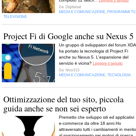
compiuto 12 fatich...
Leggere il seguito
Da
Digitalsat
MEDIA E COMUNICAZIONE
PROGRAMMI TV
,
TELEVISIONE
Project Fi di Google anche su Nexus 5
Un gruppo di sviluppatori del forum XDA
ha portato la tecnologia di Project Fi
anche su Nexus 5. L'espansione del
servizio è vicina?
Leggere il seguito
Da
Nico315
MEDIA E COMUNICAZIONE
TECNOLOGIA
,
Ottimizzazione del tuo sito, piccola
guida anche se non sei esperto
Premetto che sviluppo siti ed applicativi
e-commerce da oltre 18 anni.Ho
attraversato tutti i cambiamenti in merito
al posizionamento nei motori di ricerca