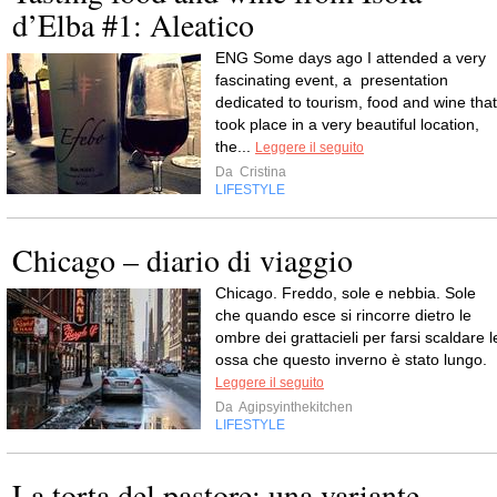
d’Elba #1: Aleatico
ENG Some days ago I attended a very
fascinating event, a presentation
dedicated to tourism, food and wine that
took place in a very beautiful location,
the...
Leggere il seguito
Da
Cristina
LIFESTYLE
Chicago – diario di viaggio
Chicago. Freddo, sole e nebbia. Sole
che quando esce si rincorre dietro le
ombre dei grattacieli per farsi scaldare l
ossa che questo inverno è stato lungo.
Leggere il seguito
Da
Agipsyinthekitchen
LIFESTYLE
La torta del pastore: una variante