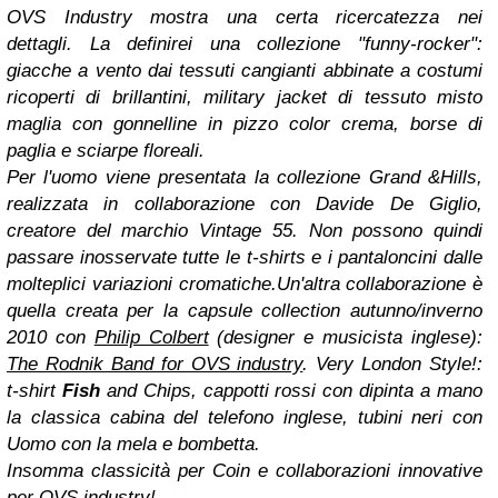
OVS Industry mostra una certa ricercatezza nei
dettagli.
La definirei una collezione "funny-rocker":
giacche a vento dai tessuti cangianti abbinate a costumi
ricoperti di brillantini, military jacket di tessuto misto
maglia con gonnelline
in pizzo color crema, borse di
paglia e sciarpe floreali.
Per l'uomo viene presentata la collezione Grand &Hills,
realizzata in collaborazione con Davide De Giglio,
creatore del marchio Vintage 55. Non possono quindi
passare inosservate tutte le t-shirts e i pantaloncini dalle
molteplici variazioni cromatiche.
Un'altra collaborazione è
quella creata per la capsule collection autunno/inverno
2010 con
Philip Colbert
(designer e musicista inglese):
The Rodnik Band for OVS industry
. Very London Style!:
t-shirt
Fish
and Chips, cappotti rossi con dipinta a mano
la classica cabina del telefono inglese, tubini neri con
Uomo con la mela e bombetta.
Insomma classicità per Coin e collaborazioni innovative
per OVS industry!