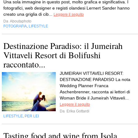
Una sola immagine in questo post, molto grafica e significativa. I
fotografici, web designer e registi olandesi Lernert Sander hanno
creato una griglia di cib...
Leggere il seguito
Da
Aboutaphoto
FOTOGRAFIA
LIFESTYLE
,
Destinazione Paradiso: il Jumeirah
Vittaveli Resort di Bolifushi
raccontato...
JUMEIRAH VITTAVELI RESORT:
DESTINAZIONE PARADISO La nota
Wedding Planner Franca
Aschenbrenner, racconta ai lettori di
Woman Bride il Jumeirah Vittaveli...
Leggere il seguito
Da
Erika Gottardi
LIFESTYLE
PER LEI
,
Tasting food and wine from Isola