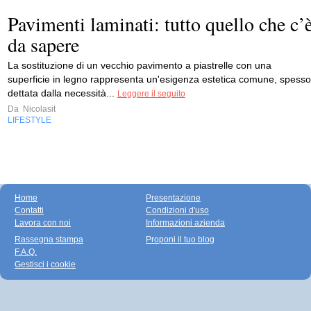
Pavimenti laminati: tutto quello che c’
da sapere
La sostituzione di un vecchio pavimento a piastrelle con una
superficie in legno rappresenta un'esigenza estetica comune, spesso
dettata dalla necessità...
Leggere il seguito
Da
Nicolasit
LIFESTYLE
Home
Presentazione
Contatti
Condizioni d'uso
Lavora con noi
Informazioni azienda
Rassegna stampa
Proponi il tuo blog
F.A.Q.
Gestisci i cookie