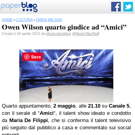
HOME
›
CULTURA
›
OWEN WILSON
Owen Wilson quarto giudice ad “Amici”
Creato il 30 aprile 2015 da
Musicstarsblog
@MusicStarStaff
Save
Quarto appuntamento,
2 maggio
, alle
21.10
su
Canale 5
,
con il serale di “
Amici
“, il talent show ideato e condotto
da
Maria De Filippi
, che si conferma il talent televisivo
più seguito dal pubblico a casa e commentato sui social
network.