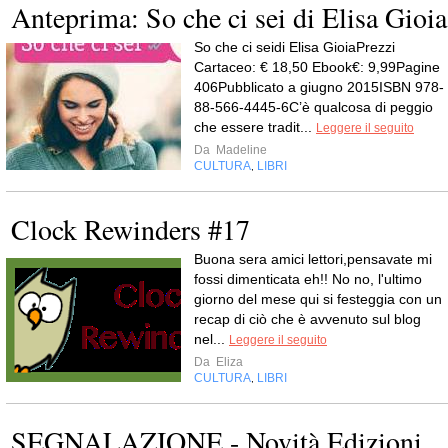
Anteprima: So che ci sei di Elisa Gioia
So che ci seidi Elisa GioiaPrezzi
Cartaceo: € 18,50 Ebook€: 9,99Pagine
406Pubblicato a giugno 2015ISBN 978-
88-566-4445-6C’è qualcosa di peggio
che essere tradit...
Leggere il seguito
Da
Madeline
CULTURA
LIBRI
,
Clock Rewinders #17
Buona sera amici lettori,pensavate mi
fossi dimenticata eh!! No no, l'ultimo
giorno del mese qui si festeggia con un
recap di ciò che è avvenuto sul blog
nel...
Leggere il seguito
Da
Eliza
CULTURA
LIBRI
,
SEGNALAZIONE - Novità Edizioni