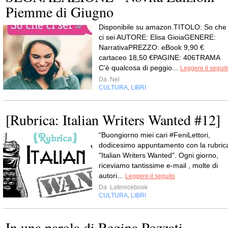
Piemme di Giugno
Disponibile su amazon.TITOLO: So che
ci sei AUTORE: Elisa GioiaGENERE:
NarrativaPREZZO: eBook 9,90 €
cartaceo 18,50 €PAGINE: 406TRAMA
C’è qualcosa di peggio...
Leggere il seguit
Da
Nel
CULTURA
LIBRI
,
[Rubrica: Italian Writers Wanted #12]
“Buongiorno miei cari #FeniLettori,
dodicesimo appuntamento con la rubric
"Italian Writers Wanted". Ogni giorno,
riceviamo tantissime e-mail , molte di
autori...
Leggere il seguito
Da
Lafenicebook
CULTURA
LIBRI
,
In una parola di Regina Pozzati