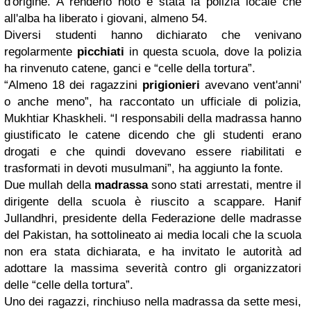
d'origine. A renderlo noto è stata la polizia locale che
all'alba ha liberato i giovani, almeno 54.
Diversi studenti hanno dichiarato che venivano
regolarmente
picchiati
in questa scuola, dove la polizia
ha rinvenuto catene, ganci e “celle della tortura”.
“Almeno 18 dei ragazzini
prigionieri
avevano vent'anni'
o anche meno”, ha raccontato un ufficiale di polizia,
Mukhtiar Khaskheli. “I responsabili della madrassa hanno
giustificato le catene dicendo che gli studenti erano
drogati e che quindi dovevano essere riabilitati e
trasformati in devoti musulmani”, ha aggiunto la fonte.
Due mullah della
madrassa
sono stati arrestati, mentre il
dirigente della scuola è riuscito a scappare. Hanif
Jullandhri, presidente della Federazione delle madrasse
del Pakistan, ha sottolineato ai media locali che la scuola
non era stata dichiarata, e ha invitato le autorità ad
adottare la massima severità contro gli organizzatori
delle “celle della tortura”.
Uno dei ragazzi, rinchiuso nella madrassa da sette mesi,