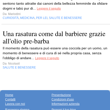
sentono tanto attratte dai canoni della bellezza femminile da sfidare
dogmi e tabù pur di...
Leggere il seguito
Da
Mariodini
CURIOSITÀ
MEDICINA
PER LEI
SALUTE E BENESSERE
,
,
,
Una rasatura come dal barbiere grazie
all'olio pre-barba
Il momento della rasatura può essere una coccola per un uomo, un
momento di benessere e di cura di sé nella propria casa, senza
l'obbligo di andare...
Leggere il seguito
Da
Nicolasit
SALUTE E BENESSERE
Home
Presentazione
Contatti
Condizioni d'uso
Lavora con noi
Informazioni azienda
Rassegna stampa
Proponi il tuo blog