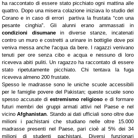
ha raccontato di essere stato picchiato ogni mattina alle
quattro. Dopo una misera colazione iniziava lo studio del
Corano e in caso di errori partiva la frustata “con una
pesante cinghia”. Gli alunni erano ammassati in
condizioni disumane
in diverse stanze, incatenati
contro un muro e costretti a urinare in bottiglie dove poi
veniva messa anche l'acqua da bere. I ragazzi venivano
tenuti per ore senza cibo e acqua e nessuno di loro
riceveva abiti puliti. Un ragazzo ha raccontato di essere
stato ripetutamente picchiato. Chi tentava la fuga
riceveva almeno 200 frustate.
Spesso le madrasse sono le uniche scuole accessibili
per le famiglie povere del Pakistan; queste scuole sono
spesso accusate di
estremismo religioso
e di formare
futuri membri dei gruppi armati attivi nel Paese e nel
vicino
Afghanistan
. Stando ai dati ufficiali sono oltre due
milioni i pachistani che studiano nelle oltre 15.000
madrasse presenti nel Paese, pari cioè al 5% dei 34
milioni di studenti pachistani. Diversi funzionari