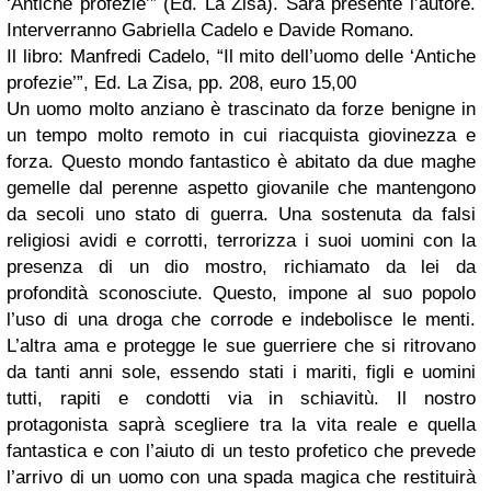
‘Antiche profezie’” (Ed. La Zisa). Sarà presente l’autore.
Interverranno Gabriella Cadelo e Davide Romano.
Il libro: M
anfredi Cadelo, “Il mito dell’uomo delle ‘Antiche
profezie’”, Ed. La Zisa, pp. 208, euro 15,00
Un uomo molto anziano è trascinato da forze benigne in
un tempo molto remoto in cui riacquista giovinezza e
forza. Questo mondo fantastico è abitato da due maghe
gemelle dal perenne aspetto giovanile che mantengono
da secoli uno stato di guerra. Una sostenuta da falsi
religiosi avidi e corrotti, terrorizza i suoi uomini con la
presenza di un dio mostro, richiamato da lei da
profondità sconosciute. Questo, impone al suo popolo
l’uso di una droga che corrode e indebolisce le menti.
L’altra ama e protegge le sue guerriere che si ritrovano
da tanti anni sole, essendo stati i mariti, figli e uomini
tutti, rapiti e condotti via in schiavitù. Il nostro
protagonista saprà scegliere tra la vita reale e quella
fantastica e con l’aiuto di un testo profetico che prevede
l’arrivo di un uomo con una spada magica che restituirà