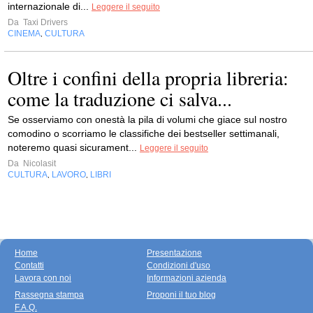
internazionale di...
Leggere il seguito
Da
Taxi Drivers
CINEMA
CULTURA
,
Oltre i confini della propria libreria:
come la traduzione ci salva...
Se osserviamo con onestà la pila di volumi che giace sul nostro
comodino o scorriamo le classifiche dei bestseller settimanali,
noteremo quasi sicurament...
Leggere il seguito
Da
Nicolasit
CULTURA
LAVORO
LIBRI
,
,
Home
Presentazione
Contatti
Condizioni d'uso
Lavora con noi
Informazioni azienda
Rassegna stampa
Proponi il tuo blog
F.A.Q.