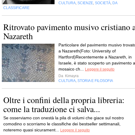
CULTURA
SCIENZE
SOCIETÀ
DA
,
,
,
CLASSIFICARE
Ritrovato pavimento musivo cristiano 
Nazareth
Particolare del pavimento musivo trovat
a Nazareth(Foto: University of
Hartford)Recentemente a Nazareth, in
Israele, è stato scoperto un pavimento 
mosaico ch...
Leggere il seguito
Da
Kimayra
CULTURA
STORIA E FILOSOFIA
,
Oltre i confini della propria libreria:
come la traduzione ci salva...
Se osserviamo con onestà la pila di volumi che giace sul nostro
comodino o scorriamo le classifiche dei bestseller settimanali,
noteremo quasi sicurament...
Leggere il seguito