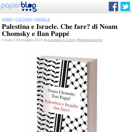
HOME
›
CULTURA
›
ISRAELE
Palestina e Israele. Che fare? di Noam
Chomsky e Ilan Pappé
Creato il 08 maggio 2015 da
Leggere A Colori
@leggereacolori