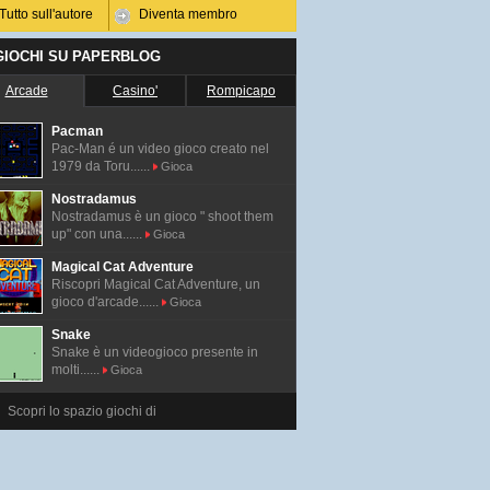
Tutto sull'autore
Diventa membro
 GIOCHI SU PAPERBLOG
Arcade
Casino'
Rompicapo
Pacman
Pac-Man é un video gioco creato nel
1979 da Toru......
Gioca
Nostradamus
Nostradamus è un gioco " shoot them
up" con una......
Gioca
Magical Cat Adventure
Riscopri Magical Cat Adventure, un
gioco d'arcade......
Gioca
Snake
Snake è un videogioco presente in
molti......
Gioca
Scopri lo spazio giochi di