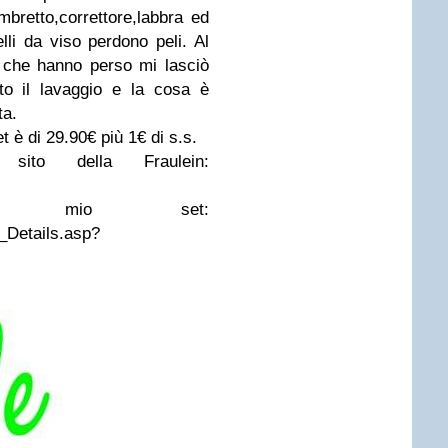
ombretto,correttore,labbra ed
lli da viso perdono peli. Al
i che hanno perso mi lasciò
tto il lavaggio e la cosa è
ta.
t è di 29.90€ più 1€ di s.s.
ito della Fraulein:
 mio set:
_Details.asp?