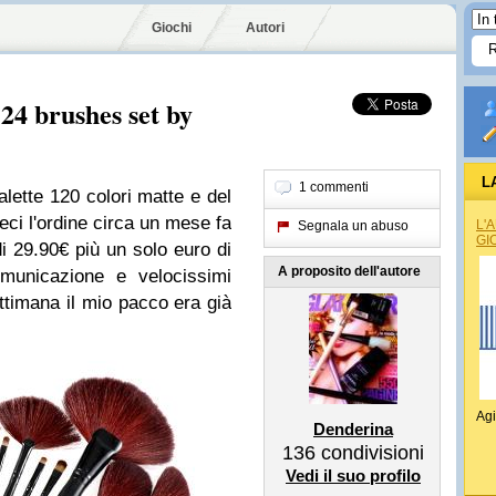
Giochi
Autori
24 brushes set by
L
1 commenti
palette 120 colori matte e del
Feci l'ordine circa un mese fa
L'
Segnala un abuso
GI
di 29.90€ più un solo euro di
A proposito dell'autore
omunicazione e velocissimi
ettimana il mio pacco era già
Agi
Denderina
136
condivisioni
Vedi il suo profilo