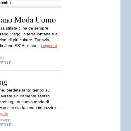
icoli :
Milano Moda Uomo
sa stilista ci ha da sempre
grandi viaggi in terre lontane e a
oni di più culture. Tuttavia,
la Jean SS16, resta...
Leggere il
sia
PER LEI
ing
e, perdete tanto tempo su
 avrete sicuramente sentito
 strobing, un nuovo modo di
 viso che sta facendo impazzire...
eguito
makeup
PER LEI