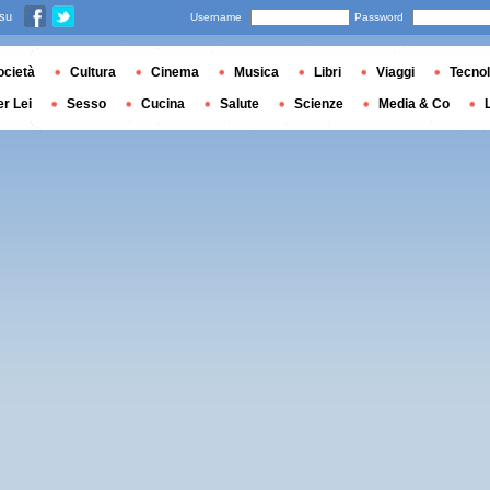
 su
Username
Password
ocietà
Cultura
Cinema
Musica
Libri
Viaggi
Tecnol
er Lei
Sesso
Cucina
Salute
Scienze
Media & Co