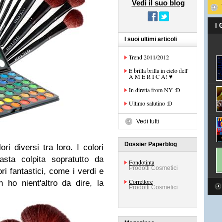
Vedi il suo blog
I
I suoi ultimi articoli
Trend 2011/2012
E brilla brilla in cielo dell'
A M E R I C A! ♥
In diretta from NY :D
Ultimo salutino :D
Vedi tutti
Dossier Paperblog
i diversi tra loro. I colori
asta colpita sopratutto da
Fondotinta
Prodotti Cosmetici
ri fantastici, come i verdi e
Correttore
n ho nient'altro da dire, la
Prodotti Cosmetici