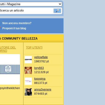
Non ancora membro?
Proponi il tuo blog
A COMMUNITY BELLEZZA
AUTORE DEL
TOP UTENTI
ORNO
yellowflate
1983762 pt
lory663
1211328 pt
topogina
881373 pt
psyinthekitchen
anna3venere
874493 pt