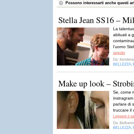
Possono interessarti anche questi art
Stella Jean SS16 – 
La talentuo
abituati a 
contaminazi
l’uomo Stel
seguito
Da
Kendera
BELLEZZA
,
Make up look – Strob
Se, come m
instragram
parlare di
truccare il
Leggere il s
Da
Beltran
BELLEZZA
,