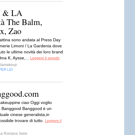
 & LA
à The Balm,
x, Zao
mattina sono andata al Press Day
umerie Limoni / La Gardenia dove
to le ultime novità dei loro brand
Alma K, Aysse,...
Leggere il seguito
ndamakeup
PER LEI
anggood.com
akeuppine ciao Oggi voglio
vi Banggood Banggood è un
tuale cinese generalista,in
ssibile trovare di tutto.
Leggere il
ca Romana Sepe