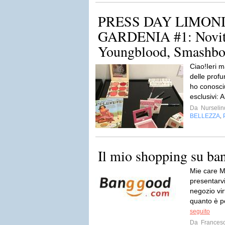
PRESS DAY LIMONI
GARDENIA #1: Novit
Youngblood, Smashbo
Ciao!Ieri 
delle prof
ho conosciu
esclusivi: 
Da
Nurseli
BELLEZZA
,
Il mio shopping su b
Mie care M
presentar
negozio vir
quanto è po
seguito
Da
Frances