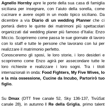
Agnello Hornby
apre le porte della sua casa di famiglia
siciliana per insegnare, con l’aiuto della sorella, come
cucinare e avere ospiti in un modo tipico siciliano. Da
dicembre a via
Diario di un wedding Planner
che ci
porterà dietro le quinte dei matrimoni più spettacolari
organizzati dal wedding planer più famoso d’Italia: Enzo
Miccio. Scopriremo come passa le sue giornate di lavoro
con lo staff e tutte le persone che lavorano con lui per
realizzare il matrimonio perfetto.
Conosceremo gli sposi, le loro storie, i loro desideri e
scopriremo come Enzo agirà per assecondare tutte le
loro richieste e realizzare i loro sogni. Tra i titoli
internazionali in onda:
Food Fighters, My Five Wives, Io
e la mia ossessione, Cucine da Incubo, Partorirò tuo
figlio.
Su
Dmax
(DTT free canale 52, Sky 136-137, TivùSat
canale 28), in autunno
I Re della Griglia
, primo talent