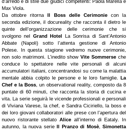
d’arredo e di stile due giudici competenti: Paola Marella e
Max Viola.
Da ottobre ritorna
Il Boss delle Cerimonie
con la
seconda edizione, il docureality che racconta il dietro le
quinte dell’organizzazione delle cerimonie che si
svolgono nel
Grand Hotel
La Sonrisa di Sant’Antonio
Abbate (Napoli) sotto l’attenta gestione di Antonio
Polese. In questa stagione vedremo nuove cerimonie,
non solo matrimoni. L’inedito show
Vite Sommerse
che
conduce lo spettatore nelle vite personali di alcuni
accumulatori italiani, concentrandosi su come la malattia
mentale abbia colpito le persone e le loro famiglie.
La
Chef e la Boss
, un observational reality, composto da 8
puntate di 60 minuti, che racconta la storia di cucina e
vita. La serie seguirà le vicende professionali e personali
di Viviana Varese, la chef, e Sandra Ciciriello, la boss e
dei loro giovani collaboratori alle prese con l’apertura del
nuovo ristorante stellato
Alice
all’interno di Eataly. In
autunno, la nuova serie
Il Pranzo di Mosè
,
Simonetta