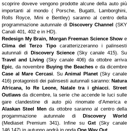
scoprire doveve vengono prodotte alcune della auto più
importanti al mondo ( Porsche, Bugatti, Lamborghini,
Rolls Royce, Mini e Bentley) saranno al centro della
programmazione autunnale di
Discovery Channel
(SKY
Canali 401, 402 e in HD).
Redesign My Brain,
Morgan
Freeman Science Show
e
Clima del Terzo Tipo
caratterizzeranno i palinsesti
autunnali di
Discovery Science
(Sky canale 415). Su
Travel and Living
(Sky canale 406) da ottobre arriva
Epic
, da novembre
Buying the Beaches
e da dicembre
Case al Mare
Cercasi
. Su
Animal Planet
(Sky canale
416) protagonisti dei palinsesti autunnali saranno:
Natura
Africana, Io Re Leone,
Natale
tra i ghiacci. Street
Outlaws
da dicembre, la serie che accende le luci sulle
gare clandestine di auto più rinomate d’America e
Alaskan Steel Men
da ottobre saranno al centro della
progammazione autunnale di
Discovery World
(Mediaset Premium 341). Infine su
Gxt
(Sky canale
146,147) in autunno andrà in onda
One Way Out.