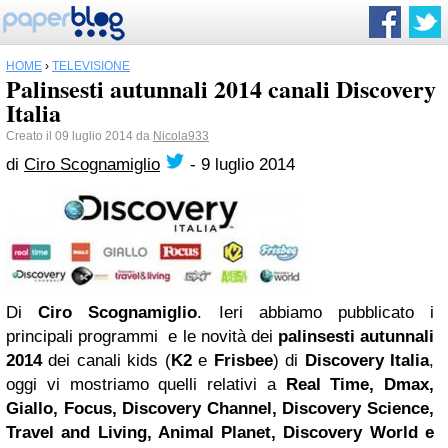
HOME
›
TELEVISIONE
Palinsesti autunnali 2014 canali Discovery
Italia
Creato il 09 luglio 2014 da
Nicola933
di
Ciro Scognamiglio
-
9 luglio 2014
Di
Ciro Scognamiglio
. Ieri abbiamo pubblicato i
principali programmi e le novità dei
palinsesti autunnali
2014
dei canali kids (
K2
e
Frisbee
) di
Discovery Italia
,
oggi vi mostriamo quelli relativi a
Real Time, Dmax,
Giallo, Focus, Discovery Channel, Discovery Science,
Travel and Living, Animal Planet, Discovery World e