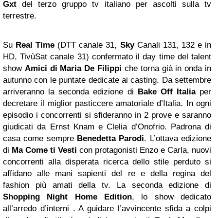
Gxt
del terzo gruppo tv italiano per ascolti sulla tv
terrestre.
Su
Real Time
(DTT canale 31,
Sky
Canali 131, 132 e in
HD, TivùSat canale 31) confermato il day time del talent
show
Amici
di Maria De Filippi
che torna già in onda in
autunno con le puntate dedicate ai casting. Da settembre
arriveranno la seconda edizione di
Bake Off Italia
per
decretare il miglior pasticcere amatoriale d’Italia. In ogni
episodio i concorrenti si sfideranno in 2 prove e saranno
giudicati da Ernst Knam e Clelia d’Onofrio. Padrona di
casa come sempre
Benedetta Parodi
. L’ottava edizione
di
Ma Come ti Vesti
con protagonisti Enzo e Carla, nuovi
concorrenti alla disperata ricerca dello stile perduto si
affidano alle mani sapienti del re e della regina del
fashion più amati della tv. La seconda edizione di
Shopping Night Home Edition
, lo show dedicato
all’arredo d’interni . A guidare l’avvincente sfida a colpi