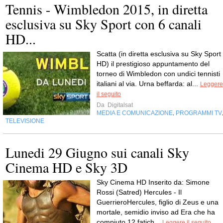
Tennis - Wimbledon 2015, in diretta
esclusiva su Sky Sport con 6 canali
HD...
Scatta (in diretta esclusiva su Sky Sport
HD) il prestigioso appuntamento del
torneo di Wimbledon con undici tennisti
italiani al via. Urna beffarda: al...
Leggere
il seguito
Da
Digitalsat
MEDIA E COMUNICAZIONE
PROGRAMMI TV
,
TELEVISIONE
Lunedi 29 Giugno sui canali Sky
Cinema HD e Sky 3D
Sky Cinema HD Inserito da: Simone
Rossi (Satred) Hercules - Il
GuerrieroHercules, figlio di Zeus e una
mortale, semidio inviso ad Era che ha
compiuto 12 fatich...
Leggere il seguito