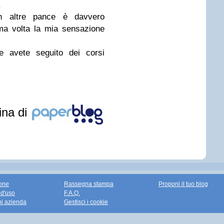
.
n altre pance è davvero
ima volta la mia sensazione
avete seguito dei corsi
ina di
one
Rassegna stampa
Proponi il tuo blog
 d'uso
F.A.Q.
ni azienda
Gestisci i cookie