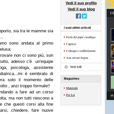
Vedi il suo profilo
Vedi il suo blog
I
I suoi ultimi articoli
apporto, sia tra le mamme sia
..
Festa del papa' casalinga
amo sono andata al primo
Capricci
elusa:
Colloqui e soddisfazioni
trovare non ci sono più, son
Aaa cercasi tregua
tutto, adesso c'è un'equipe
oga, psicologa, assistente
Vedi tutti
diatrica...mi è sembrato di
Magazines
era solo il momento delle
to , anzi troppo formale!!
Maternità
andando a fare ad un corso
Per Lei
olta, ma non tutti riescono a
e che questi corsi alla fine
rsi, chiedere, fare nuove