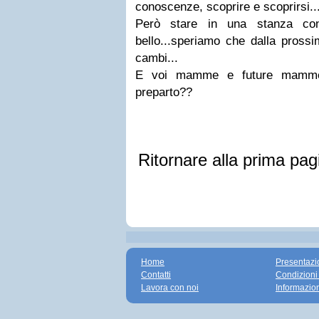
conoscenze, scoprire e scoprirsi..
Però stare in una stanza co
bello...speriamo che dalla pross
cambi...
E voi mamme e future mamme 
preparto??
Ritornare alla prima pag
Home
Presentazi
Contatti
Condizioni
Lavora con noi
Informazio