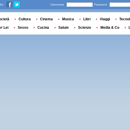
 su
Username
Password
ocietà
Cultura
Cinema
Musica
Libri
Viaggi
Tecnol
er Lei
Sesso
Cucina
Salute
Scienze
Media & Co