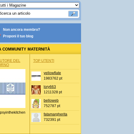
Non ancora membro?
Proponi il tuo blog
A COMMUNITY MATERNITÀ
AUTORE DEL
TOP UTENTI
ORNO
yellowflate
1983762 pt
lory663
1211328 pt
belloweb
752787 pt
psyinthekitchen
fatamargherita
732391 pt