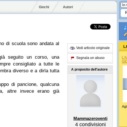
Giochi
Autori
no di scuola sono andata al
L
Vedi articolo originale
ià seguito un corso, una
L'
Segnala un abuso
GI
pre consigliato a tutte le
A proposito dell'autore
bra diverso e a dirla tutta
uppo di pancione, qualcuna
, altre invece erano già
Agi
Mammazeroventi
4
condivisioni