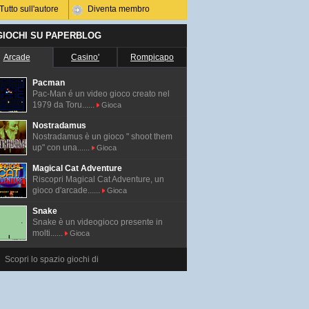
Tutto sull'autore
Diventa membro
 GIOCHI SU PAPERBLOG
Arcade
Casino'
Rompicapo
Pacman
Pac-Man é un video gioco creato nel
1979 da Toru......
Gioca
Nostradamus
Nostradamus è un gioco " shoot them
up" con una......
Gioca
Magical Cat Adventure
Riscopri Magical Cat Adventure, un
gioco d'arcade......
Gioca
Snake
Snake è un videogioco presente in
molti......
Gioca
Scopri lo spazio giochi di