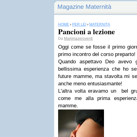
Magazine Maternità
HOME
›
PER LEI
›
MATERNITÀ
Pancioni a lezione
Da
Mammazeroventi
Oggi come se fosse il primo gior
primo incontro del corso preparto!
Quando aspettavo Deo avevo g
bellissima esperienza che ho sem
future mamme, ma stavolta mi sem
anche meno entusiasmante!
L'altra volta eravamo un bel gr
come me alla prima esperienza
mamme.