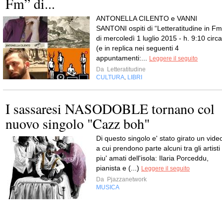
Fm” di...
ANTONELLA CILENTO e VANNI
SANTONI ospiti di “Letteratitudine in Fm
di mercoledì 1 luglio 2015 - h. 9:10 circa
(e in replica nei seguenti 4
appuntamenti:...
Leggere il seguito
Da
Letteratitudine
CULTURA
LIBRI
,
I sassaresi NASODOBLE tornano col
nuovo singolo "Cazz boh"
Di questo singolo e' stato girato un vide
a cui prendono parte alcuni tra gli artisti
piu' amati dell'isola: Ilaria Porceddu,
pianista e (...)
Leggere il seguito
Da
Pjazzanetwork
MUSICA