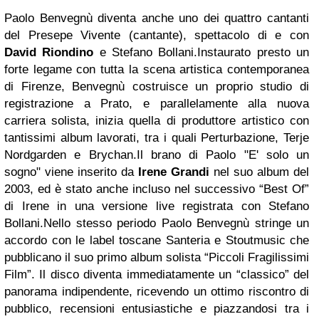
Paolo Benvegnù diventa anche uno dei quattro cantanti
del Presepe Vivente (cantante), spettacolo di e con
David Riondino
e Stefano Bollani.
Instaurato presto un
forte legame con tutta la scena artistica contemporanea
di Firenze, Benvegnù costruisce un proprio studio di
registrazione a Prato, e parallelamente alla nuova
carriera solista, inizia quella di produttore artistico con
tantissimi album lavorati, tra i quali Perturbazione, Terje
Nordgarden e Brychan.
Il brano di Paolo "E' solo un
sogno" viene inserito da
Irene Grandi
nel suo album del
2003, ed è stato anche incluso nel successivo “Best Of”
di Irene in una versione live registrata con Stefano
Bollani.
Nello stesso periodo Paolo Benvegnù stringe un
accordo con le label toscane Santeria e Stoutmusic che
pubblicano il suo primo album solista “Piccoli Fragilissimi
Film”. Il disco diventa immediatamente un “classico” del
panorama indipendente, ricevendo un ottimo riscontro di
pubblico, recensioni entusiastiche e piazzandosi tra i