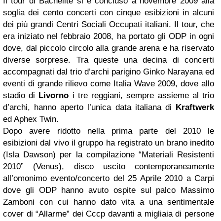
Il tour di Bachelite si è concluso a novembre 2009 alla
soglia dei cento concerti con cinque esibizioni in alcuni
dei più grandi Centri Sociali Occupati italiani. Il tour, che
era iniziato nel febbraio 2008, ha portato gli ODP in ogni
dove, dal piccolo circolo alla grande arena e ha riservato
diverse sorprese. Tra queste una decina di concerti
accompagnati dal trio d’archi parigino Ginko Narayana ed
eventi di grande rilievo come Italia Wave 2009, dove allo
stadio di
Livorno
i tre reggiani, sempre assieme al trio
d’archi, hanno aperto l’unica data italiana di
Kraftwerk
ed Aphex Twin.
Dopo avere ridotto nella prima parte del 2010 le
esibizioni dal vivo il gruppo ha registrato un brano inedito
(Isla Dawson) per la compilazione “Materiali Resistenti
2010” (Venus), disco uscito contemporaneamente
all’omonimo evento/concerto del 25 Aprile 2010 a Carpi
dove gli ODP hanno avuto ospite sul palco Massimo
Zamboni con cui hanno dato vita a una sentimentale
cover di “Allarme” dei Cccp davanti a migliaia di persone