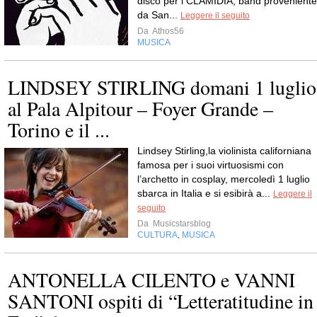
disco per i CLAMIDIA, band proveniente
da San...
Leggere il seguito
Da
Athos56
MUSICA
LINDSEY STIRLING domani 1 luglio
al Pala Alpitour – Foyer Grande –
Torino e il ...
Lindsey Stirling,la violinista californiana
famosa per i suoi virtuosismi con
l’archetto in cosplay, mercoledì 1 luglio
sbarca in Italia e si esibirà a...
Leggere il
seguito
Da
Musicstarsblog
CULTURA
MUSICA
,
ANTONELLA CILENTO e VANNI
SANTONI ospiti di “Letteratitudine in