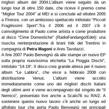
migliori album del 2004.
L'album viene seguito da un
lungo tour di oltre 150 date, che riceve il premio come
“Miglior Tour 2004” al MEI e si conclude ad ottobre 2005
a Firenze, con un ambizioso spettacolo intitolato “Piccoli
Fragilissimi Sport”.
Tra il 2006 ed il 2007 c'è il
coinvolgimento di Paolo come artista e come produttore
al disco “Cime Domestiche” (RadioFandango/Edel): una
riuscita reinterpretazione di brani folk del Trentino in
compagnia di
Petra Magoni
e Ares Tavolazzi.
A fine 2007 Paolo Benvegnù dà alle stampe un nuovo EP
sulla propria nuovissima etichetta “La Pioggia Dischi”,
intitolato “14-19”. Il disco crea grande attesa per il nuovo
album “Le Labbra”, che esce a febbraio 2008 con
distribuzione Venus. L'album viene accolto
immediatamente come uno dei migliori dischi italiani
degli ultimi anni e viene accompagnato dal singolo de “Il
Nemico”, presentato live anche a Scalo76 su RAI2. A
sostenere questo nuovo lavoro c'è anche un lungo ed
affollato tour che porta Paolo Benvegnù nei principali