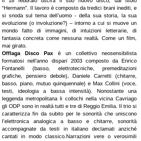
Il 18 febbraio uscirà il suo nuovo disco, dal titolo
“Hermann”. Il lavoro è composto da tredici brani inediti, e
si snoda sul tema dell’uomo - della sua storia, la sua
evoluzione (o involuzione?) – intorno a cui si muove un
mondo fatto di immagini, di intuizioni letterarie, di
fantasia concreta come nessuna realtà. Come un film,
mai girato.
Offlaga Disco Pax
è un collettivo neosensibilista
formatosi nell'anno dispari 2003 composto da Enrico
Fontanelli (basso, elettrotecniche, premeditazioni
grafiche, pensiero debole), Daniele Carretti (chitarre,
basso, piano, mutuo quinquennale) e Max Collini (voce,
testi, ideologia a bassa intensità). Nonostante una
leggenda metropolitana li collochi nella vicina Cavriago
gli ODP sono in realtà tutti e tre di Reggio Emilia. Il trio si
caratterizza fin da subito per le sonorità che uniscono
l’elettronica analogica a basso e chitarre, sonorità
accompagnate da testi in italiano declamati anziché
cantati in modo classico.
Narrazioni vere o verosimili