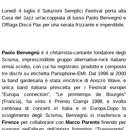
Lunedì 4 luglio il Soluzioni Semplici Festival porta alla
Casa del Jazz un'accoppiata di lusso Paolo Benvegnù e
Offlaga Disco Pax per una serata frizzante e imperdibile.
Paolo Benvegnù
è il chitarrista-cantante fondatore degli
Scisma, imprescindibile gruppo alternative-rock italiano
ormai sciolto, con cui ha registrato, prodotto e composto
tre dischi su etichetta Parlophone-EMI. Dal 1996 al 2000
la band gardesana è stata vincitrice di Arezzo Wave, e
unica band italiana prescelta per i Festival europei
"Europa connection", "Le primtemps de Bourges"
(Francia), ha vinto il Premio Ciampi 1998, e svolto
centinaia di concerti in Italia e in Europa.
Dopo lo
scioglimento degli Scisma, Benvegnù si trasferisce a
Firenze
per collaborare con
Marco Parente
finendo per
suonare nell'album dell'artista fiorentino “Trasparente”,