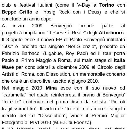
club e festival italiani (come il V-Day a
Torino
con
Beppe Grillo
e l'Ypsig Rock con i Deus) e che si
conclude un anno dopo.
A inizio 2009 Benvegnù prende parte al
progetto/compilation “Il Paese è Reale” degli
Afterhours
.
Il 3 aprile esce il nuovo EP di Paolo Benvegnù intitolato
“500” e lanciato dal singolo “Nel Silenzio”, prodotto da
Fabrizio Barbacci (Ligabue, Roy Paci) ed il tour porta
Paolo al Primo Maggio a Roma, sul main stage di
Italia
Wave
per concludersi a dicembre 2009 al Circolo degli
Artisti di Roma, con Dissolution, un memorabile concerto
che ora è un disco live, uscito a giugno 2010.
Nel maggio 2010
Mina
esce con il suo nuovo cd
“caramella” nel quale reinterpreta il brano di Benvegnu’
“Io e te” contenuto nel primo disco da solista “Piccoli
fragilissimi film”. Il video de “Io e il mio amore”, singolo
inedito del cd “Dissolution”, vince il Premio Miglior
Fotografia al PIVI 2010 (M.E.I. di Faenza).