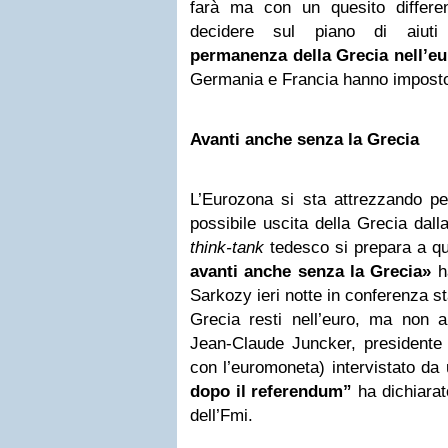
farà ma con un quesito differen
decidere sul piano di aiuti 
permanenza della Grecia nell’e
Germania e Francia hanno impost
Avanti anche senza la Grecia
L’Eurozona si sta attrezzando pe
possibile uscita della Grecia dal
think-tank
tedesco si prepara a q
avanti anche senza la Grecia»
ha
Sarkozy ieri notte in conferenza s
Grecia resti nell’euro, ma non a
Jean-Claude Juncker, presidente 
con l’euromoneta) intervistato da
dopo il referendum”
ha dichiarat
dell’Fmi.