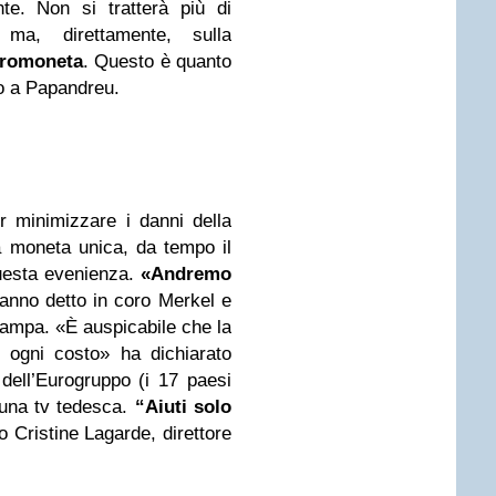
te. Non si tratterà più di
ma, direttamente, sulla
uromoneta
. Questo è quanto
o a Papandreu.
r minimizzare i danni della
la moneta unica, da tempo il
uesta evenienza.
«Andremo
nno detto in coro Merkel e
tampa. «È auspicabile che la
 ogni costo» ha dichiarato
dell’Eurogruppo (i 17 paesi
 una tv tedesca.
“Aiuti solo
o Cristine Lagarde, direttore