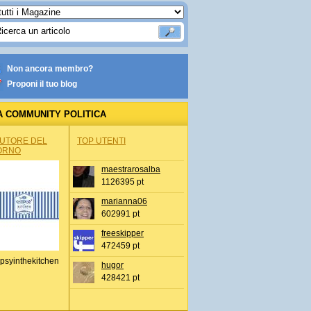
Non ancora membro?
Proponi il tuo blog
A COMMUNITY POLITICA
AUTORE DEL
TOP UTENTI
ORNO
maestrarosalba
1126395 pt
marianna06
602991 pt
freeskipper
472459 pt
psyinthekitchen
hugor
428421 pt