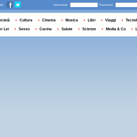
 su
Username
Password
ocietà
Cultura
Cinema
Musica
Libri
Viaggi
Tecnol
er Lei
Sesso
Cucina
Salute
Scienze
Media & Co