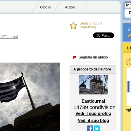
Giochi
Autori
Selezionati da
Paperblog
STJournal
L
Segnala un abuso
L'
GI
A proposito dell'autore
Eastjournal
14739
condivisioni
Agi
Vedi il suo profilo
Vedi il suo blog