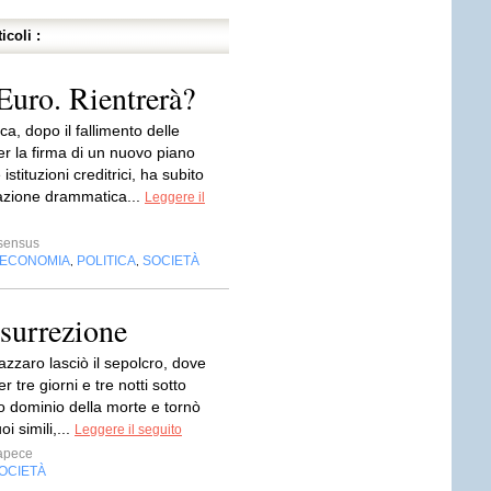
icoli :
’Euro. Rientrerà?
eca, dopo il fallimento delle
per la firma di un nuovo piano
e istituzioni creditrici, ha subito
azione drammatica...
Leggere il
sensus
ECONOMIA
POLITICA
SOCIETÀ
,
,
esurrezione
zzaro lasciò il sepolcro, dove
r tre giorni e tre notti sotto
o dominio della morte e tornò
oi simili,...
Leggere il seguito
apece
OCIETÀ