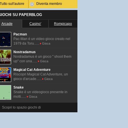
Tutto sull'autore
Diventa membro
 GIOCHI SU PAPERBLOG
Arcade
Casino'
Rompicapo
Pacman
Pac-Man é un video gioco creato nel
1979 da Toru......
Gioca
Nostradamus
Nostradamus è un gioco " shoot them
up" con una......
Gioca
Magical Cat Adventure
Riscopri Magical Cat Adventure, un
gioco d'arcade......
Gioca
Snake
Snake è un videogioco presente in
molti......
Gioca
Scopri lo spazio giochi di