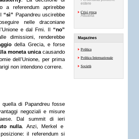
estere
no a referendum aprirebbe
Crisi greca
il
“sì”
Papandreu uscirebbe
Attualità
oseguire nelle draconiane
’Unione e dal Fmi. Il
“no”
lle dimissioni, renderebbe
Magazines
aggio
della Grecia, e forse
Politica
alla moneta unica
causando
Politica Internazionale
omie dell’Unione, per prima
Società
rigi non intendono correre.
quella di Papandreu fosse
vantaggi negoziali e misure
aese. Dal summit di ieri
to nulla
. Anzi, Merkel e
posizione: il referendum si