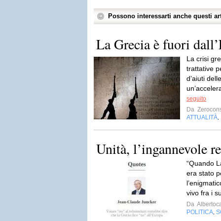
Possono interessarti anche questi art
La Grecia è fuori dall
La crisi gr
trattative 
d’aiuti dell
un’acceler
seguito
Da
Zerocon
ATTUALITÀ
,
Unità, l’ingannevole r
“Quando La
era stato pe
l’enigmatic
vivo fra i su
Da
Albertoc
POLITICA
S
,