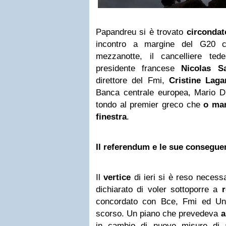
Papandreu si è trovato
circondat
incontro a margine del G20 c
mezzanotte, il cancelliere ted
presidente francese
Nicolas S
direttore del Fmi,
Cristine Laga
Banca centrale europea, Mario Dr
tondo al premier greco che
o man
finestra
.
Il referendum e le sue consegue
Il
vertice
di ieri si è reso neces
dichiarato di voler sottoporre a
concordato con Bce, Fmi ed Uni
scorso. Un piano che prevedeva
ai
in cambio di nuove misure di