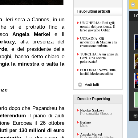
I suoi ultimi articoli
I
o
. Ieri sera a Cannes, in un
UNGHERIA: Tutti (gli)
uomini del presidente. Il
he si è protratto fino a
terzo governo Orbán
esco
Angela Merkel
e il
UCRAINA: Gli
arkozy
, alla presenza del
irriducibili di Maidan e la
rivoluzione infinita
rde
, e del presidente della
TURCHIA: A un anno da
aghi, hanno detto chiaro e
Gezi. Una società
polarizzata?
gia la minestra o salta la
POLONIA: Nowa Huta,
la città ideale socialista
Vedi tutti
nze
Dossier Paperblog
sario dopo che Papandreu ha
Nicolas Sarkozy
Personalità Gossip
referendum
il piano di aiuti
Berlino
one Europea il 26 ottobre
Mete
uti per 130 milioni di euro
Angela Merkel
austerity
. La decisione di
Personalità politiche