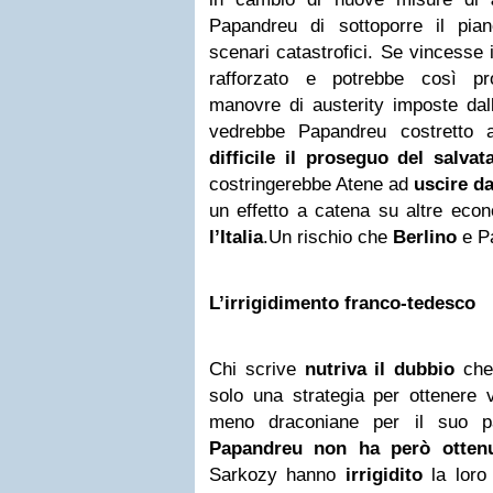
Papandreu di sottoporre il pia
scenari catastrofici. Se vincesse 
rafforzato e potrebbe così pr
manovre di austerity imposte dall
vedrebbe Papandreu costretto a
difficile il proseguo del salvat
costringerebbe Atene ad
uscire d
un effetto a catena su altre econ
l’Italia
.Un rischio che
Berlino
e Pa
L’irrigidimento franco-tedesco
Chi scrive
nutriva il dubbio
che 
solo una strategia per ottenere 
meno draconiane per il suo p
Papandreu non ha però ottenu
Sarkozy hanno
irrigidito
la loro 