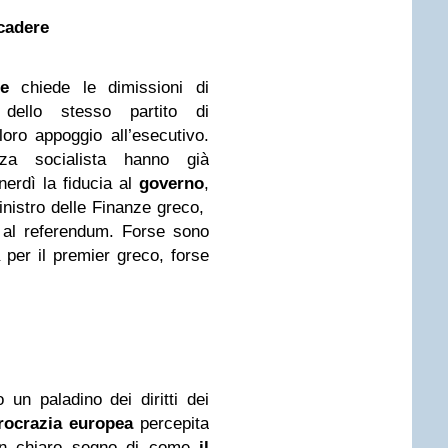
 cadere
e
chiede le dimissioni di
ello stesso partito di
loro appoggio all’esecutivo.
za socialista hanno già
erdì la fiducia al
governo
,
inistro delle Finanze greco,
 al referendum. Forse sono
 per il premier greco, forse
 un paladino dei diritti dei
rocrazia europea
percepita
un chiaro segno di come
il