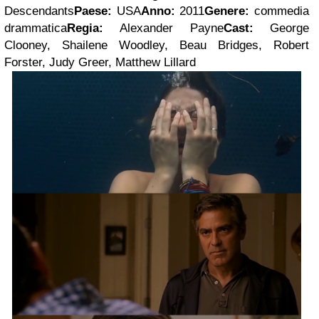
Descendants
Paese:
USA
Anno:
2011
Genere:
commedia
drammatica
Regia:
Alexander Payne
Cast:
George
Clooney, Shailene Woodley, Beau Bridges, Robert
Forster, Judy Greer, Matthew Lillard