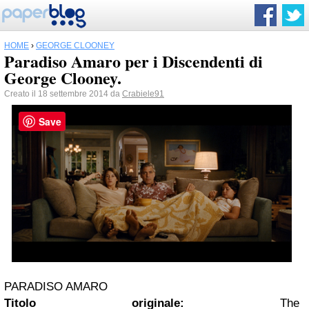
HOME
›
GEORGE CLOONEY
Paradiso Amaro per i Discendenti di
George Clooney.
Creato il 18 settembre 2014 da
Crabiele91
Save
PARADISO AMARO
Titolo originale:
The