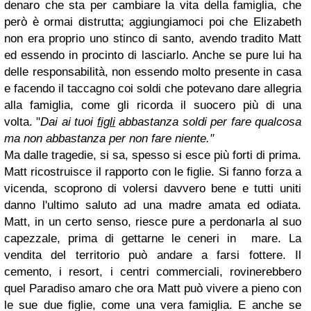
denaro che sta per cambiare la vita della famiglia, che
però è ormai distrutta; aggiungiamoci poi che Elizabeth
non era proprio uno stinco di santo, avendo tradito Matt
ed essendo in procinto di lasciarlo. Anche se pure lui ha
delle responsabilità, non essendo molto presente in casa
e facendo il taccagno coi soldi che potevano dare allegria
alla famiglia, come gli ricorda il suocero più di una
volta. "
Dai ai tuoi
figli
abbastanza soldi per fare qualcosa
ma non abbastanza per non fare niente."
Ma dalle tragedie, si sa, spesso si esce più forti di prima.
Matt ricostruisce il rapporto con le figlie. Si fanno forza a
vicenda, scoprono di volersi davvero bene e tutti uniti
danno l'ultimo saluto ad una madre amata ed odiata.
Matt, in un certo senso, riesce pure a perdonarla al suo
capezzale, prima di gettarne le ceneri in mare. La
vendita del territorio può andare a farsi fottere. Il
cemento, i resort, i centri commerciali, rovinerebbero
quel Paradiso amaro che ora Matt può vivere a pieno con
le sue due figlie, come una vera famiglia. E anche se