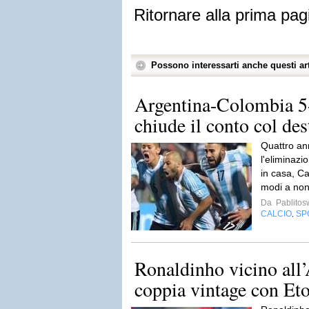
Ritornare alla prima pag
Possono interessarti anche questi art
Argentina-Colombia 5-4
chiude il conto col dest
Quattro ann
l'eliminazi
in casa, Ca
modi a non
Da
Pablito
CALCIO
SP
,
Ronaldinho vicino all’
coppia vintage con Eto