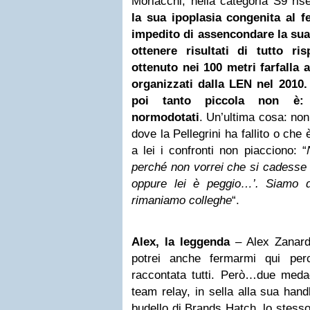
Morlacchi, nella categoria S9 riser
la sua ipoplasia congenita al f
impedito di assencondare la sua 
ottenere risultati
di tutto
risp
ottenuto nei 100 metri farfalla 
organizzati dalla LEN nel 2010.
poi tanto piccola non è: 
normodotati
. Un’ultima cosa: non 
dove la Pellegrini ha fallito o che
a lei i confronti non piacciono: “
perché non vorrei che si cadesse n
oppure lei è peggio…’. Siamo 
rimaniamo colleghe
“.
Alex, la leggenda
– Alex Zanard
potrei anche fermarmi qui per
raccontata tutti. Però…due medag
team relay, in sella alla sua hand
budello di Brands Hatch, lo stess