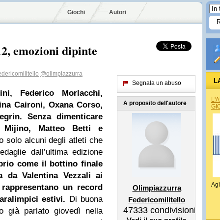
Giochi
Autori
2, emozioni dipinte
dericomilitello
@olimpiazzurra
L
Segnala un abuso
ini, Federico Morlacchi,
L'
A proposito dell'autore
tina Caironi, Oxana Corso,
GI
egrin. Senza dimenticare
 Mijino, Matteo Betti e
o solo alcuni degli atleti che
aglie dall’ultima edizione
prio come il bottino finale
a da Valentina Vezzali ai
Agi
 rappresentano un record
Olimpiazzurra
aralimpici estivi.
Di buona
Federicomilitello
47333
condivisioni
 già parlato giovedì nella