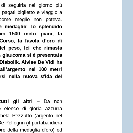
di seguirla nel giorno più
 pagati biglietto e viaggio a
 come meglio non poteva.
tre medaglie: lo splendido
i 1500 metri piani, la
Corso, la favola d’oro di
el peso, lei che rimasta
n glaucoma si è presentata
iabolik. Alvise De Vidi ha
all’argento nei 100 metri
rsi nella nuova sfida del
tti gli altri
– Da non
o elenco di gloria azzurra
mela Pezzutto (argento nel
De Pellegrin (il portabandiera
ore della medaglia d’oro) ed