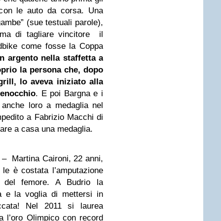
 con le auto da corsa. Una
 gambe” (sue testuali parole),
ma di tagliare vincitore il
ndbike come fosse la Coppa
n argento nella staffetta a
prio la persona che, dopo
ill, lo aveva iniziato alla
Fenocchio
. E poi Bargna e i
lo anche loro a medaglia nel
mpedito a Fabrizio Macchi di
tare a casa una medaglia.
– Martina Caironi, 22 anni,
le è costata l’amputazione
za del femore. A Budrio la
 e la voglia di mettersi in
ccata! Nel 2011 si laurea
 l’oro Olimpico con record