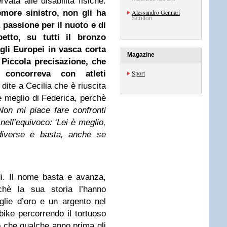
vata alle disabilità fisiche:
emore sinistro, non gli ha
Alessandro Gennari
Scrittori
passione per il nuoto e di
etto, su tutti il bronzo
agli Europei in vasca corta
Magazine
 Piccola precisazione, che
concorreva con atleti
Sport
dite a Cecilia che è riuscita
 è meglio di Federica, perchè
Non mi piace fare confronti
ell’equivoco: ‘Lei è meglio,
diverse e basta, anche se
i. Il nome basta e avanza,
chè la sua storia l’hanno
lie d’oro e un argento nel
bike percorrendo il tortuoso
o che qualche anno prima gli