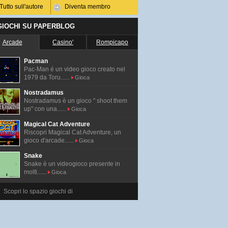
Tutto sull'autore
Diventa membro
 GIOCHI SU PAPERBLOG
Arcade
Casino'
Rompicapo
Pacman
Pac-Man é un video gioco creato nel
1979 da Toru......
Gioca
Nostradamus
Nostradamus è un gioco " shoot them
up" con una......
Gioca
Magical Cat Adventure
Riscopri Magical Cat Adventure, un
gioco d'arcade......
Gioca
Snake
Snake è un videogioco presente in
molti......
Gioca
Scopri lo spazio giochi di