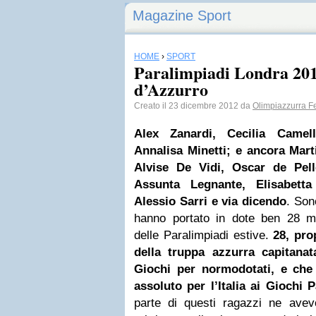
Magazine Sport
HOME
›
SPORT
Paralimpiadi Londra 201
d’Azzurro
Creato il 23 dicembre 2012 da
Olimpiazzurra Fe
Alex Zanardi, Cecilia Camell
Annalisa Minetti; e ancora Mar
Alvise De Vidi, Oscar de Pell
Assunta Legnante, Elisabetta
Alessio Sarri e via dicendo
. Son
hanno portato in dote ben 28 med
delle Paralimpiadi estive.
28, pro
della truppa azzurra capitanat
Giochi per normodotati, e che
assoluto per l’Italia ai Giochi P
parte di questi ragazzi ne avevo