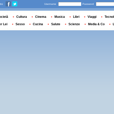
 su
Username
Password
ocietà
Cultura
Cinema
Musica
Libri
Viaggi
Tecnol
er Lei
Sesso
Cucina
Salute
Scienze
Media & Co