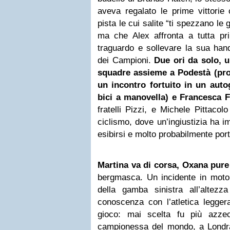
aveva regalato le prime vittorie
pista le cui salite “ti spezzano le
ma che Alex affronta a tutta pri
traguardo e sollevare la sua ha
dei Campioni.
Due ori da solo, u
squadre assieme a Podestà (pro
un incontro fortuito in un autogr
bici a manovella) e Francesca 
fratelli Pizzi, e Michele Pittaco
ciclismo, dove un’ingiustizia ha i
esibirsi e molto probabilmente por
Martina va di corsa, Oxana pure
bergmasca. Un incidente in moto 
della gamba sinistra all’altez
conoscenza con l’atletica leggera
gioco: mai scelta fu più azze
campionessa del mondo, a Londra