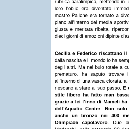
rubrica paralimpica, mettendo in l
loro l’oblio era diventato imme
mostro Pallone era tornato a divor
piano all’interno dei media sportiv
giusta e meritata ribalta, riperco
dieci giorni di emozioni dipinte d’a
Cecilia e Federico riscattano il
dalla nascita e il mondo lo ha semp
degli altri. Ma nel buio totale a 
prematuro, ha saputo trovare i
all’interno di una vasca clorata, al
riescano a stare al suo passo.
E 
stile libero ha fatto man bass
grazie a lei l’inno di Mameli ha
dell’Aquatic Center. Non sol
anche un bronzo nei 400 met
Olimpiade capolavoro
. Due br