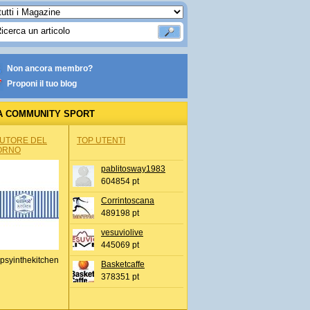
Non ancora membro?
Proponi il tuo blog
A COMMUNITY SPORT
AUTORE DEL
TOP UTENTI
ORNO
pablitosway1983
604854 pt
Corrintoscana
489198 pt
vesuviolive
445069 pt
psyinthekitchen
Basketcaffe
378351 pt