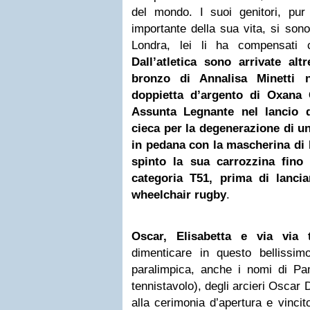
del mondo. I suoi genitori, pur 
importante della sua vita, si sono
Londra, lei li ha compensati
Dall’atletica sono arrivate al
bronzo di
Annalisa Minetti
ne
doppietta d’argento di Oxana 
Assunta Legnante nel lancio d
cieca per la degenerazione di u
in pedana con la mascherina di D
spinto la sua carrozzina fino 
categoria T51, prima di lancia
wheelchair rugby
.
Oscar, Elisabetta e via via tu
dimenticare in questo bellissim
paralimpica, anche i nomi di Pa
tennistavolo), degli arcieri Oscar 
alla cerimonia d’apertura e vincit