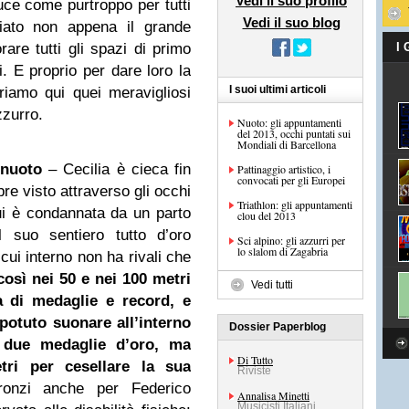
Vedi il suo profilo
uce come purtroppo per tutti
Vedi il suo blog
diato non appena il grande
are tutti gli spazi di primo
I
i. E proprio per dare loro la
I suoi ultimi articoli
rriamo qui quei meravigliosi
zzurro.
Nuoto: gli appuntamenti
del 2013, occhi puntati sui
Mondiali di Barcellona
 nuoto
– Cecilia è cieca fin
Pattinaggio artistico, i
convocati per gli Europei
re visto attraverso gli occhi
Triathlon: gli appuntamenti
cui è condannata da un parto
clou del 2013
l suo sentiero tutto d’oro
Sci alpino: gli azzurri per
lo slalom di Zagabria
 cui interno non ha rivali che
così nei 50 e nei 100 metri
Vedi tutti
a di medaglie e record, e
 potuto suonare all’interno
Dossier Paperblog
o due medaglie d’oro, ma
Di Tutto
ri per cesellare la sua
Riviste
onzi anche per Federico
Annalisa Minetti
Musicisti Italiani