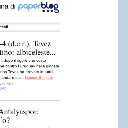
ina di
icoli :
 (d.c.r.), Tevez
ino: albiceleste...
i dopo il rigore che costò
one contro l'Uruguay nella giocata
rlos Tevez ha provato in tutti i
 andare sul...
Leggere il seguito
sway1983
ORT
Antalyaspor:
’o?