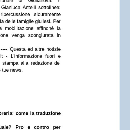
munale di Giulianova. Il
ianluca Antelli sottolinea:
ripercussione sicuramente
a delle famiglie giuliesi. Per
a mobilitazione affinchè la
sione venga scongiurata in
------- Questa ed altre notizie
t - L'informazione fuori e
o stampa alla redazione del
e tue news.
ibreria: come la traduzione
nuale? Pro e contro per