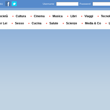
 su
Username
Password
ocietà
Cultura
Cinema
Musica
Libri
Viaggi
Tecnol
er Lei
Sesso
Cucina
Salute
Scienze
Media & Co