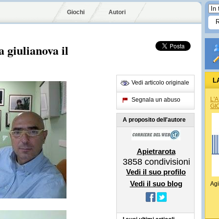
Giochi
Autori
 giulianova il
L
Vedi articolo originale
L'
Segnala un abuso
GI
A proposito dell'autore
Apietrarota
3858
condivisioni
Vedi il suo profilo
Vedi il suo blog
Agi