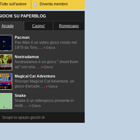
Tutto sull'autore
Diventa membro
 GIOCHI SU PAPERBLOG
Arcade
Casino'
Rompicapo
Pacman
Pac-Man é un video gioco creato nel
1979 da Toru......
Gioca
Nostradamus
Nostradamus è un gioco " shoot them
up" con una......
Gioca
Magical Cat Adventure
Riscopri Magical Cat Adventure, un
gioco d'arcade......
Gioca
Snake
Snake è un videogioco presente in
molti......
Gioca
Scopri lo spazio giochi di