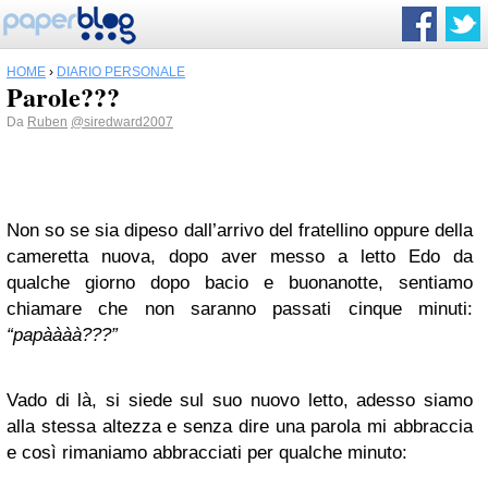
HOME
›
DIARIO PERSONALE
Parole???
Da
Ruben
@siredward2007
Non so se sia dipeso dall’arrivo del fratellino oppure della
cameretta nuova, dopo aver messo a letto Edo da
qualche giorno dopo bacio e buonanotte, sentiamo
chiamare che non saranno passati cinque minuti:
“papàààà???”
Vado di là, si siede sul suo nuovo letto, adesso siamo
alla stessa altezza e senza dire una parola mi abbraccia
e così rimaniamo abbracciati per qualche minuto: