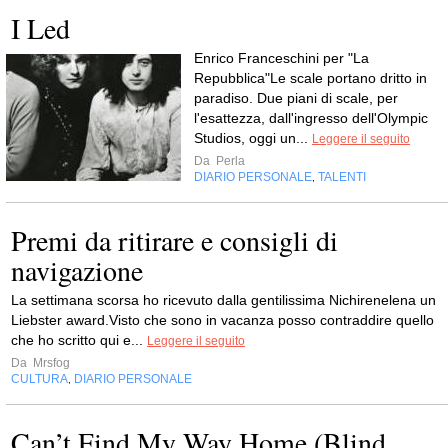
I Led
Enrico Franceschini per "La
Repubblica"Le scale portano dritto in
paradiso. Due piani di scale, per
l'esattezza, dall'ingresso dell'Olympic
Studios, oggi un...
Leggere il seguito
Da
Perla
DIARIO PERSONALE
TALENTI
,
Premi da ritirare e consigli di
navigazione
La settimana scorsa ho ricevuto dalla gentilissima Nichirenelena un
Liebster award.Visto che sono in vacanza posso contraddire quello
che ho scritto qui e...
Leggere il seguito
Da
Mrsfog
CULTURA
DIARIO PERSONALE
,
Can’t Find My Way Home (Blind