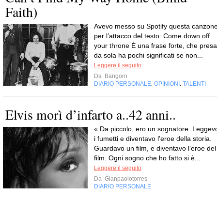
Faith)
Avevo messo su Spotify questa canzon
per l’attacco del testo: Come down off
your throne È una frase forte, che presa
da sola ha pochi significati se non...
Leggere il seguito
Da
Bangorn
DIARIO PERSONALE
OPINIONI
TALENTI
,
,
Elvis morì d’infarto a..42 anni..
« Da piccolo, ero un sognatore. Leggev
i fumetti e diventavo l’eroe della storia.
Guardavo un film, e diventavo l’eroe del
film. Ogni sogno che ho fatto si è...
Leggere il seguito
Da
Gianpaolotorres
DIARIO PERSONALE