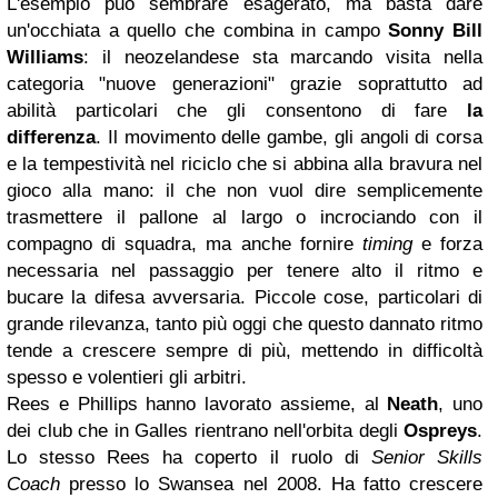
L'esempio può sembrare esagerato, ma basta dare
un'occhiata a quello che combina in campo
Sonny Bill
Williams
: il neozelandese sta marcando visita nella
categoria "nuove generazioni" grazie soprattutto ad
abilità particolari che gli consentono di fare
la
differenza
. Il movimento delle gambe, gli angoli di corsa
e la tempestività nel riciclo che si abbina alla bravura nel
gioco alla mano: il che non vuol dire semplicemente
trasmettere il pallone al largo o incrociando con il
compagno di squadra, ma anche fornire
timing
e forza
necessaria nel passaggio per tenere alto il ritmo e
bucare la difesa avversaria. Piccole cose, particolari di
grande rilevanza, tanto più oggi che questo dannato ritmo
tende a crescere sempre di più, mettendo in difficoltà
spesso e volentieri gli arbitri.
Rees e Phillips hanno lavorato assieme, al
Neath
, uno
dei club che in Galles rientrano nell'orbita degli
Ospreys
.
Lo stesso Rees ha coperto il ruolo di
Senior Skills
Coach
presso lo Swansea nel 2008. Ha fatto crescere