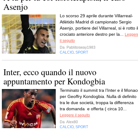
Asenjo
Lo scorso 29 aprile durante Villarreal-
Atlètido Madrid di campionato Sergio
Asenjo, portiere del Villarreal, si è rotto i
crociato anteriore destro per la...
Legger
il seguito
Da
Pablitosway1983
CALCIO
SPORT
,
Inter, ecco quando il nuovo
appuntamento per Kondogbia
Terminato il summit tra l’Inter e il Monac
per Geoffry Kondogbia. Nulla di definito
tra le due società, troppa la differenza
tra domanda e offerta ( circa 10...
Leggere il seguito
Da
Alex80
CALCIO
SPORT
,