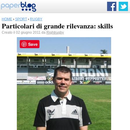
HOME
›
SPORT
›
RUGBY
Particolari di grande rilevanza: skills
Creato il 02 giugno 2011 da
Rightrugby
Save