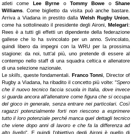
atleti come
Lee Byrne
o
Tommy Bowe
o
Shane
Williams
. Come biglietto da visita può anche bastare.
Arriva a Viadana in prestito dalla
Welsh Rugby Union
,
come ha sottolineato il presidente degli Aironi,
Melegari
:
Rees è a tutti gli effetti un dipendente della federazione
gallese che lo ha svincolato per un anno. Svincolato,
quindi libero da impegni con la WRU per la prossima
stagione: da noi, tutt'al più, uno pretende di essere al
contempo nello staff di una squadra celtica e allenatore
di una selezione nazionale.
Le
skills
, queste fondamentali.
Franco Tonni
, Director of
Rugby a Viadana, ha ribadito il concetto più volte: "
Spero
che il nuovo tecnico faccia scuola in Italia, dove invece
si guarda ancora all'allenatore come figura che si occupa
del gioco in generale, senza entrare nei particolari. Così
ragazzi potenzialmente forti non riescono a esprimere
tutto il loro potenziale perché manca quel dettagli tecnico
che viene dopo anni di lavoro e che fa la differenza ad
alto livello
". E quindi l'obiettivo degli Aironi è quello di