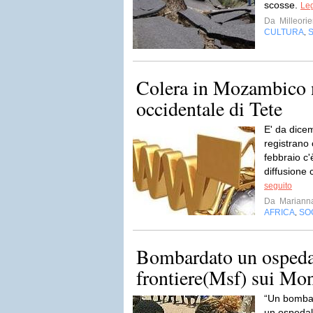
scosse.
Leg
Da
Milleorie
CULTURA
,
Colera in Mozambico n
occidentale di Tete
E' da dice
registrano 
febbraio c'
diffusione 
seguito
Da
Mariann
AFRICA
SO
,
Bombardato un ospeda
frontiere(Msf) sui Mo
“Un bombar
un ospedal