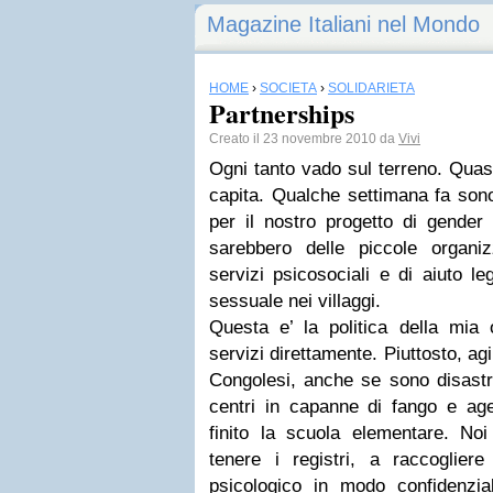
Magazine Italiani nel Mondo
HOME
›
SOCIETÀ
›
SOLIDARIETÀ
Partnerships
Creato il 23 novembre 2010 da
Vivi
Ogni tanto vado sul terreno. Quas
capita. Qualche settimana fa sono
per il nostro progetto di gender 
sarebbero delle piccole organiz
servizi psicosociali e di aiuto le
sessuale nei villaggi.
Questa e’ la politica della mia 
servizi direttamente. Piuttosto, ag
Congolesi, anche se sono disastr
centri in capanne di fango e a
finito la scuola elementare. Noi
tenere i registri, a raccogliere
psicologico in modo confidenzial