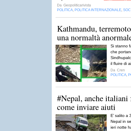
Da
Geopoliticarivista
POLITICA
POLITICA INTERNAZIONALE
SOC
,
,
Kathmandu, terremoto:
una normaltà anormal
Si stanno 
che portano 
Sindhupalc
il fluire di 
Da
Cren
POLITICA
P
,
#Nepal, anche italiani 
come inviare aiuti
E’ salito a 
Nepal in se
ieri notte h