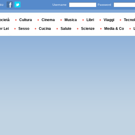
 su
Username
Password
ocietà
Cultura
Cinema
Musica
Libri
Viaggi
Tecnol
er Lei
Sesso
Cucina
Salute
Scienze
Media & Co