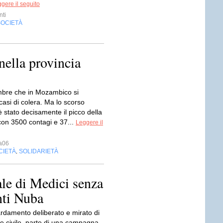
gere il seguito
nti
SOCIETÀ
ella provincia
mbre che in Mozambico si
casi di colera. Ma lo scorso
è stato decisamente il picco della
con 3500 contagi e 37...
Leggere il
a06
CIETÀ
SOLIDARIETÀ
,
le di Medici senza
nti Nuba
damento deliberato e mirato di
e civile, parte di una campagna