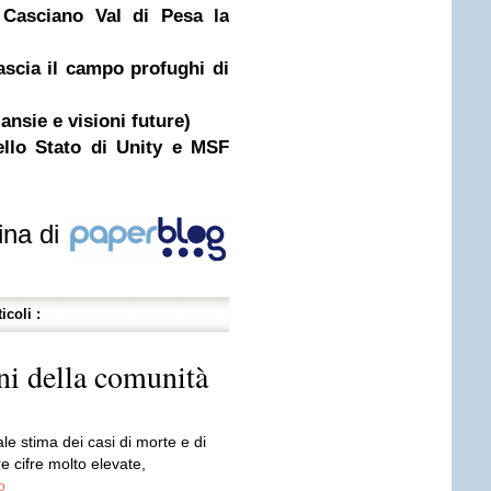
Casciano Val di Pesa la
ascia il campo profughi di
ansie e visioni future)
llo Stato di Unity e MSF
ina di
icoli :
ni della comunità
ale stima dei casi di morte e di
 cifre molto elevate,
o