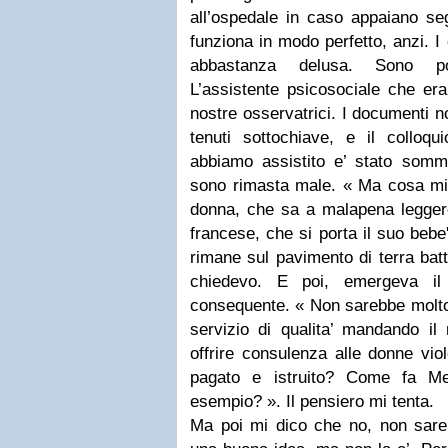
all’ospedale in caso appaiano seg
funziona in modo perfetto, anzi. I
abbastanza delusa. Sono pove
L’assistente psicosociale che era 
nostre osservatrici. I documenti 
tenuti sottochiave, e il colloqu
abbiamo assistito e’ stato somma
sono rimasta male. « Ma cosa mi
donna, che sa a malapena leggere
francese, che si porta il suo bebe
rimane sul pavimento di terra batt
chiedevo. E poi, emergeva il
consequente. « Non sarebbe molto p
servizio di qualita’ mandando il n
offrire consulenza alle donne viol
pagato e istruito? Come fa Me
esempio? ». Il pensiero mi tenta.
Ma poi mi dico che no, non sar