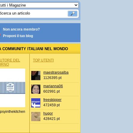
Non ancora membro?
Proponi il tuo blog
A COMMUNITY ITALIANI NEL MONDO
AUTORE DEL
TOP UTENTI
ORNO
maestrarosalba
1126395 pt
marianna06
602991 pt
freeskipper
472459 pt
psyinthekitchen
hugor
428421 pt