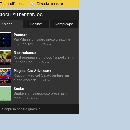
Tutto sull'autore
Diventa membro
 GIOCHI SU PAPERBLOG
Arcade
Casino'
Rompicapo
Pacman
Pac-Man é un video gioco creato nel
1979 da Toru......
Gioca
Nostradamus
Nostradamus è un gioco " shoot them
up" con una......
Gioca
Magical Cat Adventure
Riscopri Magical Cat Adventure, un
gioco d'arcade......
Gioca
Snake
Snake è un videogioco presente in
molti......
Gioca
Scopri lo spazio giochi di