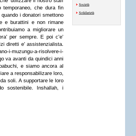
e’ utilizzare il nostro staff
Società
io temporaneo, che dura fin
Solidarietà
 quando i donatori smettono
e e burattini e non rimane
ontribuiamo a migliorare un
era’ per sempre. E poi c’e’
i diretti e’ assistenzialista.
-i-muzungu-a-risolvere-i-
o va avanti da quindici anni
pabuchi, e siamo ancora al
are a responsabilizare loro,
 da soli. A supportare le loro
o sostenibile. Inshallah, i