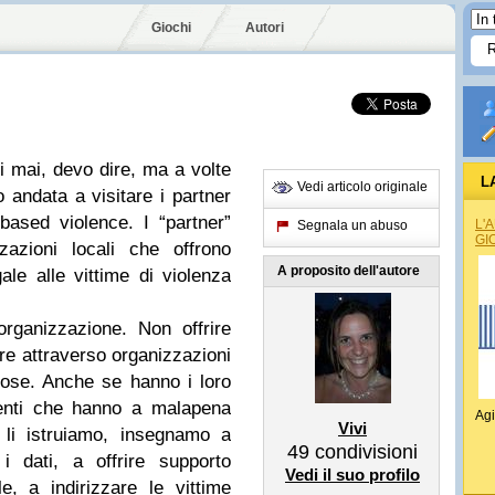
Giochi
Autori
i mai, devo dire, ma a volte
L
Vedi articolo originale
 andata a visitare i partner
based violence. I “partner”
L'
Segnala un abuso
GI
zazioni locali che offrono
A proposito dell'autore
gale alle vittime di violenza
organizzazione. Non offrire
ire attraverso organizzazioni
ose. Anche se hanno i loro
genti che hanno a malapena
Agi
Vivi
 li istruiamo, insegnamo a
49
condivisioni
 i dati, a offrire supporto
Vedi il suo profilo
e, a indirizzare le vittime