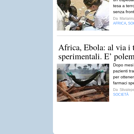
tesa a terr
senza front
Da
Mariann
AFRICA
SO
,
Africa, Ebola: al via i
sperimentali. E’ polemi
Dopo mesi 
pazienti tra
per ottenere
farmaci spe
Da
Stivalep
SOCIETÀ