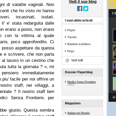
Vedi il suo blog
ni di valattie vaginali. Non
 centi che ho visto mi hanno
I
ri, incasinati, isolati.
I suoi ultimi articoli
li’ e’ stata redarguita dalle
non erano a posto, non erano
Pugno
io con la vittima al quale
Vaccini
rio, poco approfondito. Ci
Random weirdness
 posso aspettare da questa
Doga
 e scrivere, che non parla
' al lavoro in un cestino che
Vedi tutti
uta tutta la giornata ? », mi
 pensiero immediatamente
Dossier Paperblog
iu’ facile per noi offrire un
Medici Senza Frontiere
ostro staff, nei villaggi, a
ONG
entate ? Il nostro staff ben
dici Senza Frontiere, per
Magazines
ebbe giusto. Questa sembra
Italiani nel Mondo