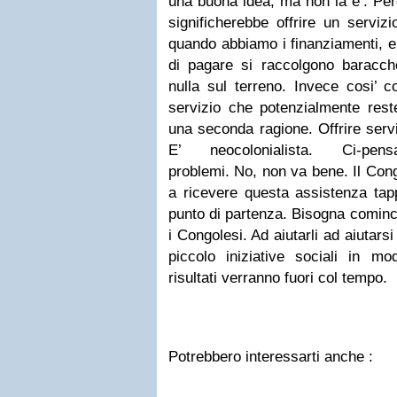
una buona idea, ma non la e’. Perch
significherebbe offrire un serviz
quando abbiamo i finanziamenti, e
di pagare si raccolgono baracch
nulla sul terreno. Invece cosi’ c
servizio che potenzialmente rest
una seconda ragione. Offrire serviz
E’ neocolonialista. Ci-pensano
problemi. No, non va bene. Il Cong
a ricevere questa assistenza tap
punto di partenza. Bisogna cominci
i Congolesi. Ad aiutarli ad aiutarsi
piccolo iniziative sociali in mod
risultati verranno fuori col tempo.
Potrebbero interessarti anche :