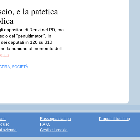
cio, e la patetica
lica
li oppositori di Renzi nel PD, ma
solo dei "penultimatori". In
dei deputati in 120 su 310
o la riunione al momemto dell...
eguito
ATIRA
SOCIETÀ
,
one
Rassegna stampa
Proponi il tuo blog
 d'uso
F.A.Q.
ni azienda
Gestisci i cookie