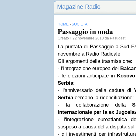
Magazine Radio
HOME
›
SOCIETÀ
Passaggio in onda
Creato il 22 novembre 2010 da
Pasudest
La puntata di Passaggio a Sud Es
novembre a Radio Radicale
Gli argomenti della trasmissione:
- l'integrazione europea dei
Balcan
- le elezioni anticipate in
Kosovo
Serbia
;
- l'anniversario della caduta di
Serbia
cercano la riconciliazione;
- la collaborazione della
S
internazionale per la ex Jugosla
- l'integrazione euroatlantica 
sospeso a causa della disputa su
- gli investimenti per infrastrutt