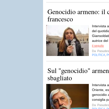
Genocidio armeno: il 
francesco
Intervista 
del quotid
Giansoldati
autrice del
il seguito
Da
Pasudes
POLITICA
P
,
Sul "genocidio" armen
sbagliato
Intervista 
Oriente, e
genocidio 
consiglia 
Da
Pasudes