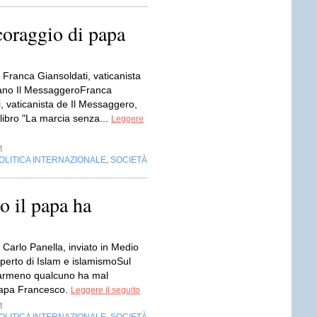
coraggio di papa
a Franca Giansoldati, vaticanista
iano Il MessaggeroFranca
, vaticanista de Il Messaggero,
 libro "La marcia senza...
Leggere
t
OLITICA INTERNAZIONALE
SOCIETÀ
,
o il papa ha
a Carlo Panella, inviato in Medio
sperto di Islam e islamismoSul
armeno qualcuno ha mal
papa Francesco.
Leggere il seguito
t