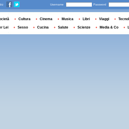
 su
Username
Password
ocietà
Cultura
Cinema
Musica
Libri
Viaggi
Tecnol
er Lei
Sesso
Cucina
Salute
Scienze
Media & Co