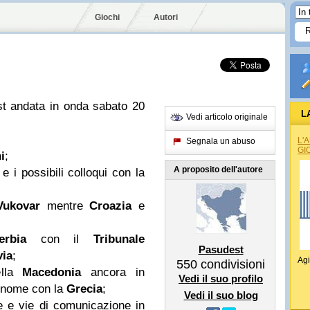
Giochi
Autori
t andata in onda sabato 20
L
Vedi articolo originale
L'
Segnala un abuso
GI
i
;
A proposito dell'autore
e i possibili colloqui con la
Vukovar
mentre
Croazia
e
erbia
con il
Tribunale
Pasudest
via
;
Agi
550
condivisioni
della
Macedonia
ancora in
Vedi il suo profilo
l nome con la
Grecia
;
Vedi il suo blog
ure e vie di comunicazione in