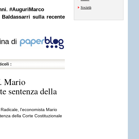
Società
nni. #AuguriMarco
Baldassarri sulla recente
ina di
icoli :
. Mario
te sentenza della
o Radicale, l'economista Mario
tenza della Corte Costituzionale