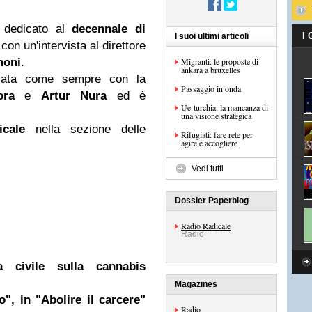
è dedicato al
decennale di
I
I suoi ultimi articoli
con un'intervista al direttore
noni
.
Migranti: le proposte di
ankara a bruxelles
zzata come sempre con la
Passaggio in onda
ora
e
Artur Nura
ed è
Ue-turchia: la mancanza di
una visione strategica
cale
nella sezione delle
Rifugiati: fare rete per
agire e accogliere
Vedi tutti
Dossier Paperblog
Radio Radicale
Radio
 civile sulla cannabis
Magazines
", in "Abolire il carcere"
Radio