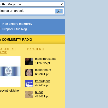
Non ancora membro?
Proponi il tuo blog
A COMMUNITY RADIO
AUTORE DEL
TOP UTENTI
ORNO
maestrarosalba
1126395 pt
marianna06
602991 pt
freeskipper
472459 pt
psyinthekitchen
hugor
428421 pt