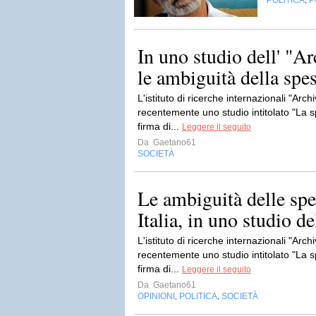
POLITICA
P
,
In uno studio dell' "A
le ambiguità della spesa
L'istituto di ricerche internazionali "Arc
recentemente uno studio intitolato "La sp
firma di...
Leggere il seguito
Da
Gaetano61
SOCIETÀ
Le ambiguità delle spes
Italia, in uno studio de
L'istituto di ricerche internazionali "Arc
recentemente uno studio intitolato "La sp
firma di...
Leggere il seguito
Da
Gaetano61
OPINIONI
POLITICA
SOCIETÀ
,
,