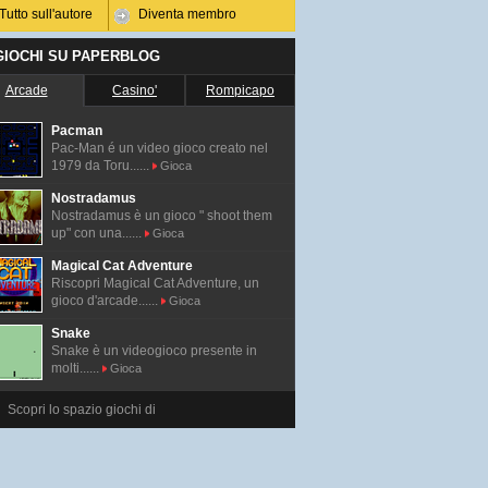
Tutto sull'autore
Diventa membro
 GIOCHI SU PAPERBLOG
Arcade
Casino'
Rompicapo
Pacman
Pac-Man é un video gioco creato nel
1979 da Toru......
Gioca
Nostradamus
Nostradamus è un gioco " shoot them
up" con una......
Gioca
Magical Cat Adventure
Riscopri Magical Cat Adventure, un
gioco d'arcade......
Gioca
Snake
Snake è un videogioco presente in
molti......
Gioca
Scopri lo spazio giochi di