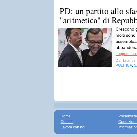
PD: un partito allo sfas
"aritmetica" di Repubb
Crescono g
molti sono 
assemblea 
abbandonan
Leggere il s
Da
Tafanus
POLITICA
S
,
Home
Presentazi
Contatti
Condizioni
Lavora con noi
Informazio