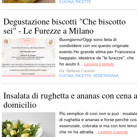
CUCINA
RICETTE
,
Degustazione biscotti "Che biscotto
sei" - Le Furezze a Milano
Buongiorno!Oggi sono lieta di
condividere con voi questo originale
evento.Ho grande stima per Francesca
Iseppato, ideatrice de "le furezze", che
ho avuto il...
Leggere il seguito
Da
Stefania Cunsolo
CUCINA
RICETTE
VEGETARIANA
,
,
Insalata di rughetta e ananas con cena 
domicilio
Più semplice di così non si può : insalat
di rughetta e ananas e forse perché cos
essenziale, colorata si ma con toni tenui
che mi ha attratta...
Leggere il seguito