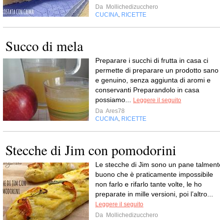
Da
Mollichedizucchero
CUCINA
RICETTE
,
Succo di mela
Preparare i succhi di frutta in casa ci
permette di preparare un prodotto sano
e genuino, senza aggiunta di aromi e
conservanti Preparandolo in casa
possiamo...
Leggere il seguito
Da
Ares78
CUCINA
RICETTE
,
Stecche di Jim con pomodorini
Le stecche di Jim sono un pane talment
buono che è praticamente impossibile
non farlo e rifarlo tante volte, le ho
preparate in mille versioni, poi l’altro...
Leggere il seguito
Da
Mollichedizucchero