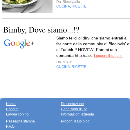
Da
Simplylalla
CUCINA
RICETTE
,
Bimby, Dove siamo...!?
Siamo felici di dirvi che siamo entrati a
far parte della community di Bloglovin' e
di Tumblr!!! NOVITA': Fammi una
domanda http://ask.
Leggere il seguito
Da
Mlk16
CUCINA
RICETTE
,
Home
Presentazione
Contatti
Condizioni d'uso
Lavora con noi
Informazioni azienda
Rassegna stampa
Proponi il tuo blog
F.A.Q.