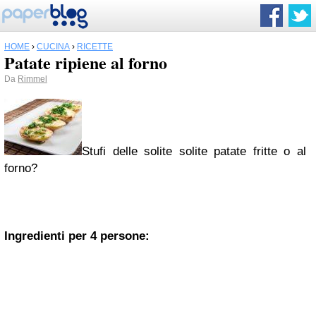
HOME
›
CUCINA
›
RICETTE
Patate ripiene al forno
Da
Rimmel
Stufi delle solite solite patate fritte o al
forno?
Ingredienti per 4 persone: