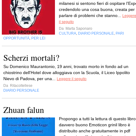
milanesi si sentono fieri di ospitare l'Ex
credendolo una cosa buona, creata per
parlare di problemi che stanno...
Legger
il seguito
Da
Marta Saponaro
CULTURA
DIARIO PERSONALE
PARI
,
,
OPPORTUNITÀ
PER LEI
,
Scherzi mortali?
Su Domenico Maurantonio, 19 anni, trovato morto in fondo ad un
chiostrino dell'Hotel dove alloggiava con la Scuola, il Liceo Ippolito
Nievo di Padova, per una...
Leggere il seguito
Da
Ritacoltellese
DIARIO PERSONALE
Zhuan falun
Propongo a tutti la lettura di questo libro
davvero buono Emoticon grinil libro è
distribuito anche gratuitamente in pdf