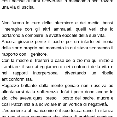
così decise di farsi ricoverare in manicomio per trovare
una via di uscita.
Non furono le cure delle infermiere e dei medici bensì
l'interagire con gli altri ammalati, quelli veri che lo
portarono a compiere la svolta epocale della sua vita.
Ancora giovane perse il padre per un infarto ed ironia
della sorte proprio nel momento in cui stava scoprendo il
rapporto con il genitore.
Con la madre si trasferì a casa dello zio ma qui iniziò a
cambiare il suo atteggiamento nei confronti della vita e
nei rapporti interpersonali diventando un ribelle
anticonformista.
Ragazzo brillante dalla mente geniale non riusciva ad
allontanarsi dalla sofferenza. Infatti poco dopo anche lo
zio, che aveva quasi preso il posto del padre, muore e
così Patch inizia a scivolare in un vortica di negatività.
L'esperienza al manicomio è il suo tocca sano. In stanza
ha uno strano compagno che pieno di problemi conduce