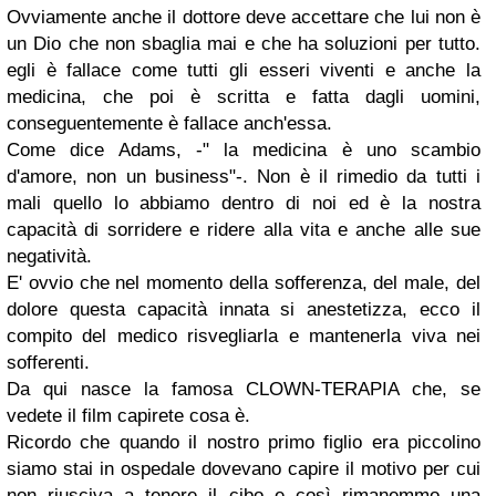
Ovviamente anche il dottore deve accettare che lui non è
un Dio che non sbaglia mai e che ha soluzioni per tutto.
egli è fallace come tutti gli esseri viventi e anche la
medicina, che poi è scritta e fatta dagli uomini,
conseguentemente è fallace anch'essa.
Come dice Adams, -" la medicina è uno scambio
d'amore, non un business"-. Non è il rimedio da tutti i
mali quello lo abbiamo dentro di noi ed è la nostra
capacità di sorridere e ridere alla vita e anche alle sue
negatività.
E' ovvio che nel momento della sofferenza, del male, del
dolore questa capacità innata si anestetizza, ecco il
compito del medico risvegliarla e mantenerla viva nei
sofferenti.
Da qui nasce la famosa CLOWN-TERAPIA che, se
vedete il film capirete cosa è.
Ricordo che quando il nostro primo figlio era piccolino
siamo stai in ospedale dovevano capire il motivo per cui
non riusciva a tenere il cibo e così rimanemmo una