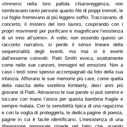
«Immersi nella loro pallida chiaroveggenza, non
sembravano tanto persone quanto file di pioppi tremoli, le
cui foglie fremevano al più leggero soffio. Tracciavano, di
concerto, il mistero del loro lavoro, cospirando con i
propri movimenti per purificare e magnificare l’esistenza
di un inno all’uomo». A volte, non essendo questo un
racconto narrativo, si perde il senso lineare della
sequenzialità degli eventi, ma mai si è esenti
dall’esserne coinvolti. Patti Smith evoca, esattamente
come nelle sue canzoni, immagini ed emozioni. Non a
caso i testi sono spesso accompagnati da foto della sua
infanzia. Affiorano le sue memorie più care, come quella
della nascita della sorellina Kimberly, dieci anni più
giovane di Patti. Attraverso le sue parole si può sentire e
toccare con mano l’ansia per questa bambina fragile e
sempre malata. Con la sensibilità tipica di una ragazzina
e con la voglia di proteggerla, le dedica pagine di poesia,
pagine in cui è facile identificarsi. L’inesistenza di una
dimensione temporale risiede nel fatto che, quando