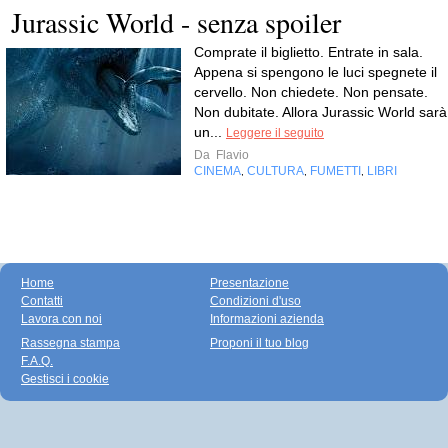
Jurassic World - senza spoiler
Comprate il biglietto. Entrate in sala.
Appena si spengono le luci spegnete il
cervello. Non chiedete. Non pensate.
Non dubitate. Allora Jurassic World sarà
un...
Leggere il seguito
Da
Flavio
CINEMA
CULTURA
FUMETTI
LIBRI
,
,
,
Home
Presentazione
Contatti
Condizioni d'uso
Lavora con noi
Informazioni azienda
Rassegna stampa
Proponi il tuo blog
F.A.Q.
Gestisci i cookie