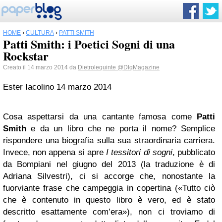
HOME
›
CULTURA
›
PATTI SMITH
Patti Smith: i Poetici Sogni di una
Rockstar
Creato il 14 marzo 2014 da
Dietrolequinte
@DlqMagazine
Ester Iacolino
14 marzo 2014
Cosa aspettarsi da una cantante famosa come
Patti
Smith
e da un libro che ne porta il nome? Semplice
rispondere una biografia sulla sua straordinaria carriera.
Invece, non appena si apre
I tessitori di sogni
, pubblicato
da Bompiani nel giugno del 2013 (la traduzione è di
Adriana Silvestri), ci si accorge che, nonostante la
fuorviante frase che campeggia in copertina («Tutto ciò
che è contenuto in questo libro è vero, ed è stato
descritto esattamente com’era»), non ci troviamo di