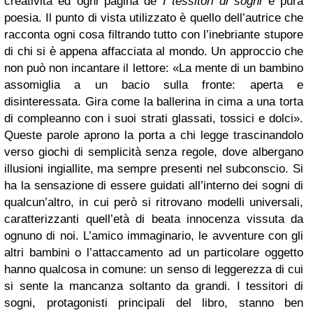
creatività ed ogni pagina de
I tessitori di sogni
è pura
poesia. Il punto di vista utilizzato è quello dell’autrice che
racconta ogni cosa filtrando tutto con l’inebriante stupore
di chi si è appena affacciata al mondo. Un approccio che
non può non incantare il lettore: «La mente di un bambino
assomiglia a un bacio sulla fronte: aperta e
disinteressata. Gira come la ballerina in cima a una torta
di compleanno con i suoi strati glassati, tossici e dolci».
Queste parole aprono la porta a chi legge trascinandolo
verso giochi di semplicità senza regole, dove albergano
illusioni ingiallite, ma sempre presenti nel subconscio. Si
ha la sensazione di essere guidati all’interno dei sogni di
qualcun’altro, in cui però si ritrovano modelli universali,
caratterizzanti quell’età di beata innocenza vissuta da
ognuno di noi. L’amico immaginario, le avventure con gli
altri bambini o l’attaccamento ad un particolare oggetto
hanno qualcosa in comune: un senso di leggerezza di cui
si sente la mancanza soltanto da grandi. I tessitori di
sogni, protagonisti principali del libro, stanno ben