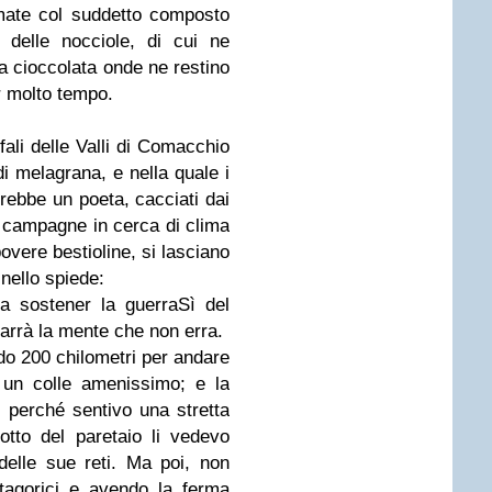
rmate col suddetto composto
 delle nocciole, di cui ne
lla cioccolata onde ne restino
r molto tempo.
fali delle Valli di Comacchio
di melagrana, e nella quale i
irebbe un poeta, cacciati dai
e campagne in cerca di clima
povere bestioline, si lasciano
 nello spiede:
a sostener la guerra
Sì del
rarrà la mente che non erra.
o 200 chilometri per andare
 un colle amenissimo; e la
i perché sentivo una stretta
otto del paretaio li vedevo
 delle sue reti. Ma poi, non
itagorici e avendo la ferma