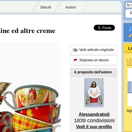
Giochi
Autori
zine ed altre creme
L
Vedi articolo originale
L'
Segnala un abuso
GI
A proposito dell'autore
Agi
Alessandratioli
1839
condivisioni
Vedi il suo profilo