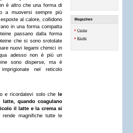
on è altro che una forma di
no a muoversi sempre più
poste al calore, collidono
Magazines
evano in una forma compatta
Cucina
oteine passano dalla forma
Ricette
teine che si sono srotolate
mare nuovi legami chimici in
’acqua adesso non è più un
eine sono disperse, ma è
imprigionate nel reticolo
o e ricordatevi solo che
l
e
l latte, quando coagulano
icolo il
latte
e la crema si
rende magnifiche tutte le