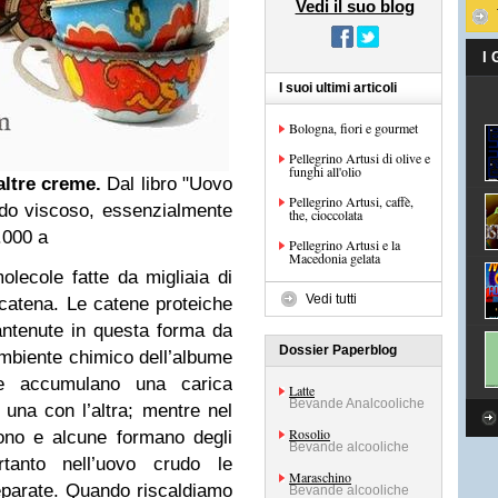
Vedi il suo blog
I
I suoi ultimi articoli
Bologna, fiori e gourmet
Pellegrino Artusi di olive e
funghi all'olio
altre creme.
Dal libro "Uovo
Pellegrino Artusi, caffè,
ido viscoso, essenzialmente
the, cioccolata
.000 a
Pellegrino Artusi e la
Macedonia gelata
lecole fatte da migliaia di
Vedi tutti
 catena. Le catene proteiche
ntenute in questa forma da
Dossier Paperblog
’ambiente chimico dell’albume
ne accumulano una carica
Latte
Bevande Analcooliche
 una con l’altra; mentre nel
Rosolio
gono e alcune formano degli
Bevande alcooliche
ertanto nell’uovo crudo le
Maraschino
eparate. Quando riscaldiamo
Bevande alcooliche