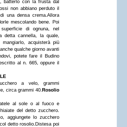
, batterlo con la frusta dal
rossi non abbiano perduto il
 di una densa crema.
Allora
ndorle mescolando bene. Poi
 superficie di ognuna, nel
 detta cannella, la quale,
 mangiarlo, acquisterà più
 anche qualche giorno avanti
dovi, potete fare il Budino
escritto al n. 665, oppure il
LE
ucchero a velo, grammi
re, circa grammi 40.
Rosolio
atele al sole o al fuoco e
hiaiate del detto zucchero.
so, aggiungete lo zucchero
ol detto rosolio.
Distesa poi