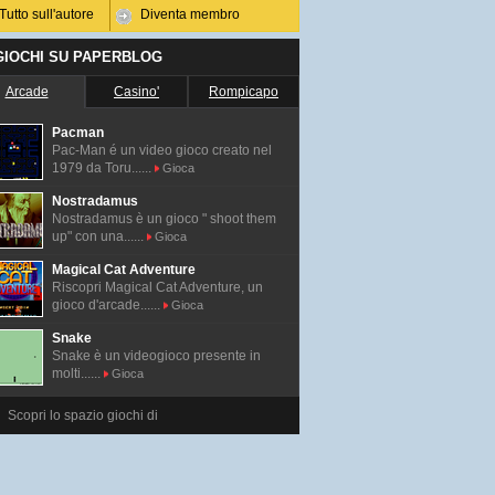
Tutto sull'autore
Diventa membro
 GIOCHI SU PAPERBLOG
Arcade
Casino'
Rompicapo
Pacman
Pac-Man é un video gioco creato nel
1979 da Toru......
Gioca
Nostradamus
Nostradamus è un gioco " shoot them
up" con una......
Gioca
Magical Cat Adventure
Riscopri Magical Cat Adventure, un
gioco d'arcade......
Gioca
Snake
Snake è un videogioco presente in
molti......
Gioca
Scopri lo spazio giochi di