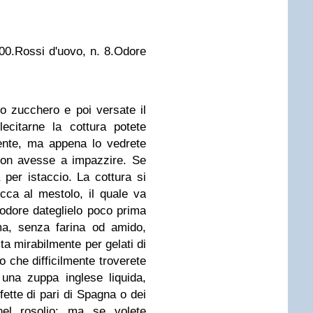
00.
Rossi d'uovo, n. 8.
Odore
lo zucchero e poi versate il
ecitarne la cottura potete
ente, ma appena lo vedrete
 non avesse a impazzire. Se
per istaccio. La cottura si
ca al mestolo, il quale va
'odore dateglielo poco prima
a, senza farina od amido,
ta mirabilmente per gelati di
o che difficilmente troverete
una zuppa inglese liquida,
fette di pari di Spagna o dei
nel rosolio; ma se volete