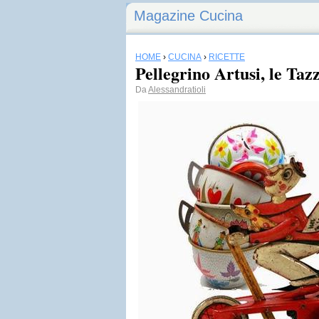
Magazine Cucina
HOME
›
CUCINA
›
RICETTE
Pellegrino Artusi, le Taz
Da
Alessandratioli