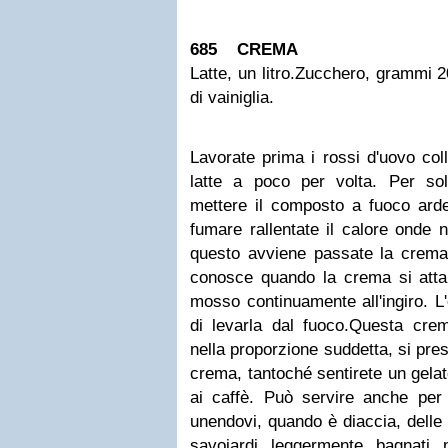
685 CREMA
Latte, un litro.
Zucchero, grammi 2
di vainiglia.
Lavorate prima i rossi d'uovo col
latte a poco per volta. Per soll
mettere il composto a fuoco ard
fumare rallentate il calore onde
questo avviene passate la crema 
conosce quando la crema si attac
mosso continuamente all'ingiro. L
di levarla dal fuoco.
Questa crem
nella proporzione suddetta, si pres
crema, tantoché sentirete un gelat
ai caffè. Può servire anche per 
unendovi, quando è diaccia, delle 
savoiardi leggermente bagnati 