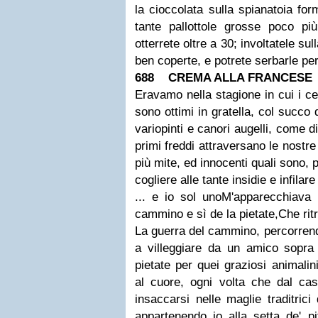
la cioccolata sulla spianatoia fo
tante pallottole grosse poco più
otterrete oltre a 30; involtatele su
ben coperte, e potrete serbarle pe
688 CREMA ALLA FRANCESE
Eravamo nella stagione in cui i ce
sono ottimi in gratella, col succo 
variopinti e canori augelli, come d
primi freddi attraversano le nostr
più mite, ed innocenti quali sono, 
cogliere alle tante insidie e infilare
... e io sol uno
M'apparecchiava 
cammino e sì de la pietate,
Che rit
La guerra del cammino, percorrend
a villeggiare da un amico sopra
pietate per quei graziosi animalin
al cuore, ogni volta che dal cas
insaccarsi nelle maglie traditrici
appartenendo io alla setta de' p