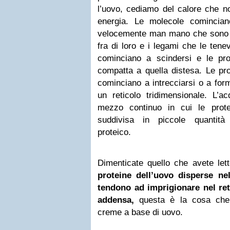
l’uovo, cediamo del calore che n
energia. Le molecole comincia
velocemente man mano che sono es
fra di loro e i legami che le ten
cominciano a scindersi e le pr
compatta a quella distesa.
Le pro
cominciano a intrecciarsi o a for
un reticolo tridimensionale. L
mezzo continuo in cui le prot
suddivisa in piccole quantità 
proteico.
Dimenticate quello che avete lett
proteine dell’uovo disperse ne
tendono ad imprigionare nel ret
addensa,
q
uesta è la cosa che 
creme a base di uovo.