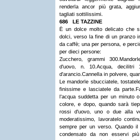
renderla ancor più grata, aggiun
tagliati sottilissimi.
686 LE TAZZINE
È un dolce molto delicato che si 
dolci, verso la fine di un pranzo i
da caffè; una per persona, e perc
per dieci persone:
Zucchero, grammi 300.
Mandorl
d'uovo, n. 10.
Acqua, decilitri 
d'arancio.
Cannella in polvere, qua
Le mandorle sbucciatele, tostatele
finissime e lasciatele da parte.
F
l'acqua suddetta per un minuto 
colore, e dopo, quando sarà tiepi
rossi d'uovo, uno o due alla v
moderatissimo, lavoratelo contin
sempre per un verso. Quando il
condensato da non esservi più