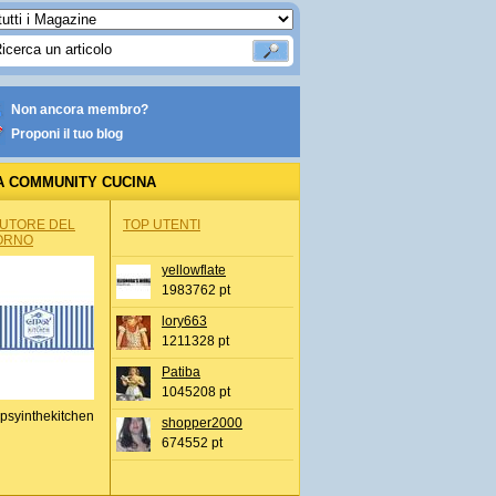
Non ancora membro?
Proponi il tuo blog
A COMMUNITY CUCINA
AUTORE DEL
TOP UTENTI
ORNO
yellowflate
1983762 pt
lory663
1211328 pt
Patiba
1045208 pt
psyinthekitchen
shopper2000
674552 pt