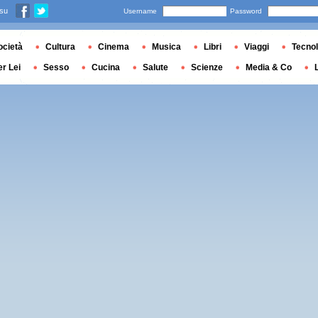
 su
Username
Password
ocietà
Cultura
Cinema
Musica
Libri
Viaggi
Tecnol
er Lei
Sesso
Cucina
Salute
Scienze
Media & Co