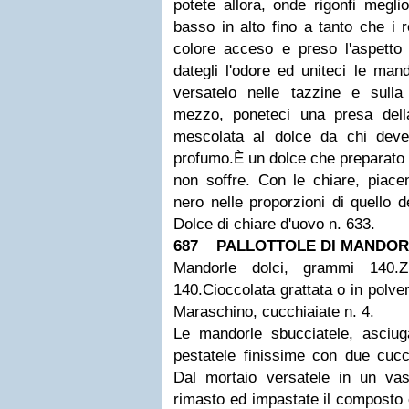
potete allora, onde rigonfi meglio
basso in alto fino a tanto che i 
colore acceso e preso l'aspetto
dategli l'odore ed uniteci le ma
versatelo nelle tazzine e sulla
mezzo, poneteci una presa della
mescolata al dolce da chi deve
profumo.
È un dolce che preparato
non soffre. Con le chiare, piacen
nero nelle proporzioni di quello d
Dolce di chiare d'uovo n. 633.
687 PALLOTTOLE DI MANDOR
Mandorle dolci, grammi 140.
Z
140.
Cioccolata grattata o in polve
Maraschino, cucchiaiate n. 4.
Le mandorle sbucciatele, asciug
pestatele finissime con due cucc
Dal mortaio versatele in un va
rimasto ed impastate il composto c