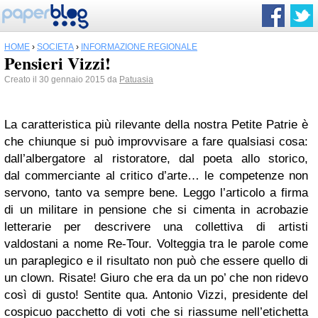
HOME
›
SOCIETÀ
›
INFORMAZIONE REGIONALE
Pensieri Vizzi!
Creato il 30 gennaio 2015 da
Patuasia
La caratteristica più rilevante della nostra Petite Patrie è
che chiunque si può improvvisare a fare qualsiasi cosa:
dall’albergatore al ristoratore, dal poeta allo storico,
dal commerciante al critico d’arte… le competenze non
servono, tanto va sempre bene. Leggo l’articolo a firma
di un militare in pensione che si cimenta in acrobazie
letterarie per descrivere una collettiva di artisti
valdostani a nome Re-Tour. Volteggia tra le parole come
un paraplegico e il risultato non può che essere quello di
un clown. Risate! Giuro che era da un po’ che non ridevo
così di gusto! Sentite qua. Antonio Vizzi, presidente del
cospicuo pacchetto di voti che si riassume nell’etichetta