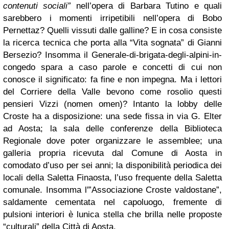
contenuti sociali”
nell’opera di Barbara Tutino e quali
sarebbero i momenti irripetibili nell’opera di Bobo
Pernettaz? Quelli vissuti dalle galline? E in cosa consiste
la ricerca tecnica che porta alla “Vita sognata” di Gianni
Bersezio? Insomma il Generale-di-brigata-degli-alpini-in-
congedo spara a caso parole e concetti di cui non
conosce il significato: fa fine e non impegna. Ma i lettori
del Corriere della Valle bevono come rosolio questi
pensieri Vizzi (nomen omen)? Intanto la lobby delle
Croste ha a disposizione: una sede fissa in via G. Elter
ad Aosta; la sala delle conferenze della Biblioteca
Regionale dove poter organizzare le assemblee; una
galleria propria ricevuta dal Comune di Aosta in
comodato d’uso per sei anni; la disponibilità periodica dei
locali della Saletta Finaosta, l’uso frequente della Saletta
comunale. Insomma l'”Associazione Croste valdostane”,
saldamente cementata nel capoluogo, fremente di
pulsioni interiori è lunica stella che brilla nelle proposte
“culturali” della Città di Aosta.