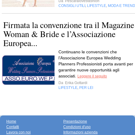
Da
Pescaralovesfashion
CONSIGLI UTILI
LIFESTYLE
MODA E TREN
,
,
Firmata la convenzione tra il Magazine
Woman & Bride e l’Associazione
Europea...
Continuano le convenzioni che
l’Associazione Europea Wedding
Planners Professionisti porta avanti per
garantire nuove opportunità agli
associati.
Leggere il seguito
Da
Erika Gottardi
LIFESTYLE
PER LEI
,
Home
Presentazione
Contatti
Condizioni d'uso
Lavora con noi
Informazioni azienda