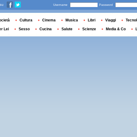
 su
Username
Password
ocietà
Cultura
Cinema
Musica
Libri
Viaggi
Tecnol
er Lei
Sesso
Cucina
Salute
Scienze
Media & Co