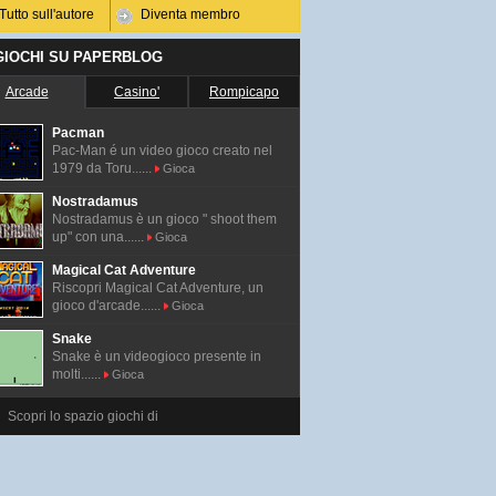
Tutto sull'autore
Diventa membro
 GIOCHI SU PAPERBLOG
Arcade
Casino'
Rompicapo
Pacman
Pac-Man é un video gioco creato nel
1979 da Toru......
Gioca
Nostradamus
Nostradamus è un gioco " shoot them
up" con una......
Gioca
Magical Cat Adventure
Riscopri Magical Cat Adventure, un
gioco d'arcade......
Gioca
Snake
Snake è un videogioco presente in
molti......
Gioca
Scopri lo spazio giochi di