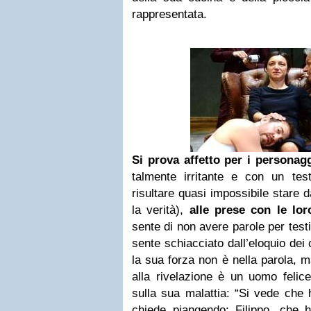
rappresentata.
Si prova affetto per i personag
talmente irritante e con un test
risultare quasi impossibile stare d
la verità),
alle prese con le lor
sente di non avere parole per test
sente schiacciato dall’eloquio de
la sua forza non è nella parola, m
alla rivelazione è un uomo felic
sulla sua malattia: “Si vede che 
chiede piangendo; Filippo, che h