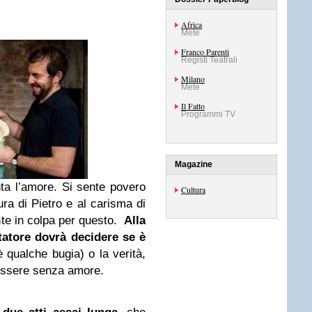
Africa
Mete
Franco Parenti
Registi Teatrali
Milano
Mete
Il Fatto
Programmi TV
Magazine
ta l’amore. Si sente povero
Cultura
tura di Pietro e al carisma di
ente in colpa per questo.
Alla
ettatore dovrà decidere se è
 qualche bugia) o la verità,
essere senza amore.