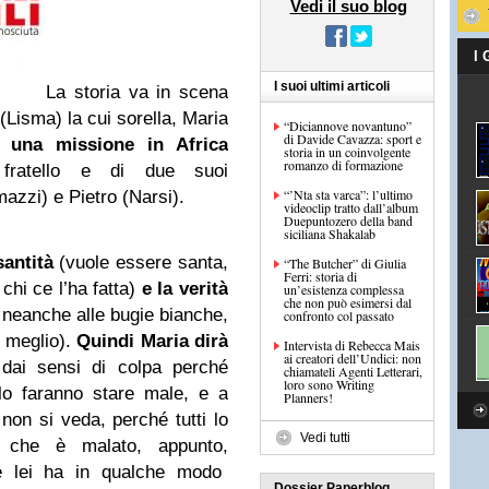
Vedi il suo blog
I
I suoi ultimi articoli
La storia va in scena
(Lisma) la cui sorella, Maria
“Diciannove novantuno”
di Davide Cavazza: sport e
 una missione in Africa
storia in un coinvolgente
romanzo di formazione
fratello e di due suoi
“’Nta sta varca”: l’ultimo
azzi) e Pietro (Narsi).
videoclip tratto dall’album
Duepuntozero della band
siciliana Shakalab
santità
(vuole essere santa,
“The Butcher” di Giulia
Ferri: storia di
 chi ce l’ha fatta)
e la verità
un’esistenza complessa
che non può esimersi dal
 neanche alle bugie bianche,
confronto col passato
re meglio).
Quindi Maria dirà
Intervista di Rebecca Mais
ai creatori dell’Undici: non
 dai sensi di colpa perché
chiamateli Agenti Letterari,
loro sono Writing
lo faranno stare male, e a
Planners!
non si veda, perché tutti lo
Vedi tutti
, che è malato, appunto,
 lei ha in qualche modo
Dossier Paperblog