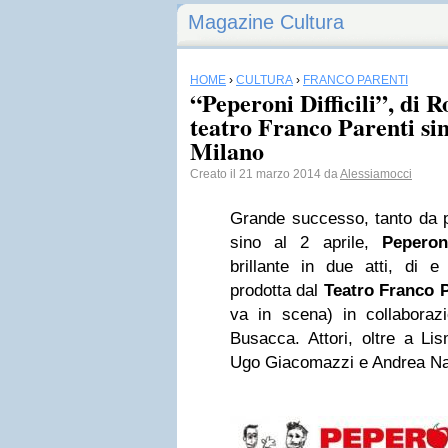
Magazine Cultura
HOME
›
CULTURA
›
FRANCO PARENTI
“Peperoni Difficili”, di R
teatro Franco Parenti sin
Milano
Creato il 21 marzo 2014 da
Alessiamocci
Grande successo, tanto da pr
sino al 2 aprile,
Peperoni
brillante in due atti, di
prodotta dal
Teatro Franco P
va in scena) in collabora
Busacca. Attori, oltre a Li
Ugo Giacomazzi e Andrea Na