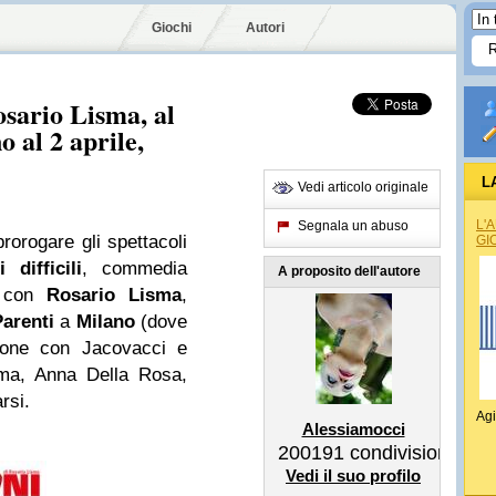
Giochi
Autori
osario Lisma, al
o al 2 aprile,
L
Vedi articolo originale
L'
Segnala un abuso
orogare gli spettacoli
GI
 difficili
, commedia
A proposito dell'autore
 e con
Rosario Lisma
,
arenti
a
Milano
(dove
zione con Jacovacci e
sma, Anna Della Rosa,
rsi.
Agi
Alessiamocci
200191
condivisioni
Vedi il suo profilo