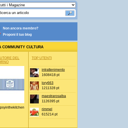
Non ancora membro?
Proponi il tuo blog
A COMMUNITY CULTURA
AUTORE DEL
TOP UTENTI
ORNO
intrattenimento
1608418 pt
lory663
1211328 pt
maestrarosalba
1126395 pt
psyinthekitchen
rimmel
615214 pt