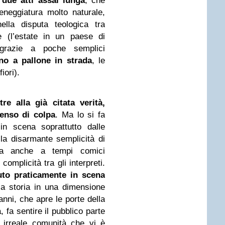
 due atti assai lunga
, che
neggiatura molto naturale,
nella disputa teologica tra
e (l’estate in un paese di
 grazie a poche semplici
no a pallone in strada
, le
iori).
tre alla già citata verità,
senso di colpa
. Ma lo si fa
in scena soprattutto dalle
lla disarmante semplicità di
ma anche a tempi comici
omplicità tra gli interpreti.
uto praticamente in scena
 la storia in una dimensione
vanni, che apre le porte della
 fa sentire il pubblico parte
 irreale comunità che vi è