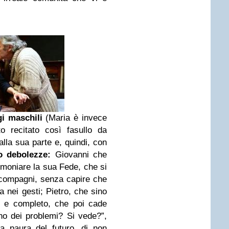
gi maschili
(Maria è invece
o recitato così fasullo da
alla sua parte e, quindi, con
o debolezze:
Giovanni che
imoniare la sua Fede, che si
i compagni, senza capire che
a nei gesti; Pietro, che sino
e e completo, che poi cade
ho dei problemi? Si vede?”,
a paura del futuro, di non