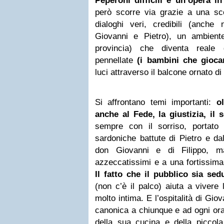
Peperoni difficili è un’opera in
però scorre via grazie a una sce
dialoghi veri, credibili (anche 
Giovanni e Pietro), un ambient
provincia) che diventa reale
pennellate
(i bambini che gioca
luci attraverso il balcone ornato di f
Si affrontano temi importanti:
ol
anche al Fede, la giustizia, il 
sempre con il sorriso, portato 
sardoniche battute di Pietro e da
don Giovanni e di Filippo, 
azzeccatissimi e a una fortissima c
Il fatto
che il pubblico sia sed
(non c’è il palco) aiuta a vivere
molto intima. E l’ospitalità di Gio
canonica a chiunque e ad ogni ora,
della sua cucina e della piccola