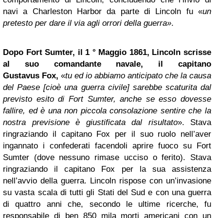
navi a Charleston Harbor da parte di Lincoln fu «
un
pretesto per dare il via agli orrori della guerra»
.
Dopo Fort Sumter, il 1 ° Maggio 1861, Lincoln scrisse
al suo comandante navale, il capitano
Gustavus Fox,
«
tu ed io abbiamo anticipato che la causa
del Paese [cioè una guerra civile] sarebbe scaturita dal
previsto esito di Fort Sumter, anche se esso dovesse
fallire, ed è una non piccola consolazione sentire che la
nostra previsione è giustificata dal risultato
». Stava
ringraziando il capitano Fox per il suo ruolo nell’aver
ingannato i confederati facendoli aprire fuoco su Fort
Sumter (dove nessuno rimase ucciso o ferito). Stava
ringraziando il capitano Fox per la sua assistenza
nell’avvio della guerra. Lincoln rispose con un’invasione
su vasta scala di tutti gli Stati del Sud e con una guerra
di quattro anni che, secondo le ultime ricerche, fu
responsabile di ben 850 mila morti americani con un