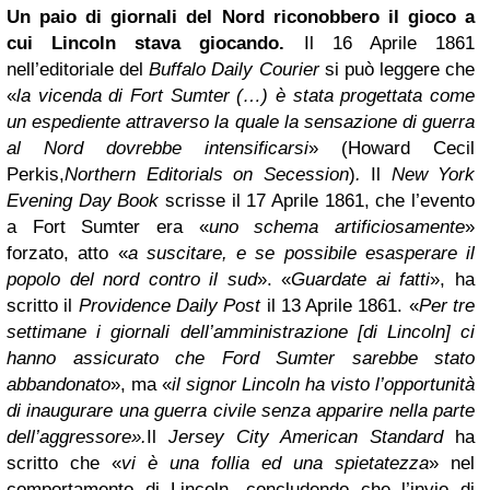
Un paio di giornali del Nord riconobbero il gioco a
cui Lincoln stava giocando.
Il 16 Aprile 1861
nell’editoriale del
Buffalo Daily Courier
si può leggere che
«
la vicenda di Fort Sumter (…) è stata progettata come
un espediente attraverso la quale la sensazione di guerra
al Nord dovrebbe intensificarsi
» (Howard Cecil
Perkis,
Northern Editorials on Secession
)
.
Il
New York
Evening Day Book
scrisse il 17 Aprile 1861, che l’evento
a Fort Sumter era «
uno schema artificiosamente
»
forzato, atto «
a suscitare, e se possibile esasperare il
popolo del nord contro il sud
». «
Guardate ai fatti
», ha
scritto il
Providence Daily Post
il 13 Aprile 1861. «
Per tre
settimane i giornali dell’amministrazione [di Lincoln] ci
hanno assicurato che Ford Sumter sarebbe stato
abbandonato
», ma «
il signor Lincoln ha visto l’opportunità
di inaugurare una guerra civile senza apparire nella parte
dell’aggressore».
Il
Jersey City American Standard
ha
scritto che «
vi è una follia ed una spietatezza
» nel
comportamento di Lincoln, concludendo che l’invio di