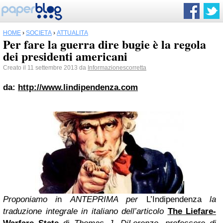
HOME
›
SOCIETÀ
›
ATTUALITÀ
Per fare la guerra dire bugie è la regola
dei presidenti americani
Creato il 11 settembre 2013 da
Informazionescorretta
da:
http://www.lindipendenza.com
Proponiamo i
n
ANTEPRIMA per
L’Indipendenza
la
traduzione integrale in italiano dell’articolo
The Liefare-