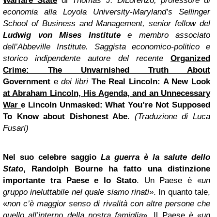
Warfare State
di
Thomas J. DiLorenzo, professore di
economia alla Loyola University-Maryland’s Sellinger
School of Business and Management, senior fellow del
Ludwig von Mises Institute
e membro associato
dell’Abbeville Institute. Saggista economico-politico e
storico indipendente autore del recente
Organized
Crime: The Unvarnished Truth About
Government
e
dei libri
The Real Lincoln: A New Look
at Abraham Lincoln, His Agenda, and an Unnecessary
War
e Lincoln Unmasked: What You’re Not Supposed
To Know about Dishonest Abe
.
(Traduzione di Luca
Fusari)
Nel suo celebre saggio
La guerra è la salute dello
Stato
, Randolph Bourne ha fatto una distinzione
importante tra Paese e lo Stato
. Un Paese è «
un
gruppo ineluttabile nel quale siamo rinati»
. In quanto tale,
«
non c’è maggior senso di rivalità con altre persone che
quello all’interno della nostra famiglia
». Il Paese è «
un