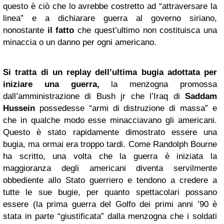
questo è ciò che lo avrebbe costretto ad “attraversare la
linea” e a dichiarare guerra al governo siriano,
nonostante
il fatto
che quest’ultimo non costituisca una
minaccia o un danno per ogni americano.
Si tratta di un
replay
dell’ultima bugia adottata per
iniziare una guerra,
la menzogna promossa
dall’amministrazione di Bush jr che l’Iraq di
Saddam
Hussein
possedesse “armi di distruzione di massa” e
che in qualche modo esse minacciavano gli americani.
Questo è stato rapidamente dimostrato essere una
bugia, ma ormai era troppo tardi. Come Randolph Bourne
ha scritto, una volta che la guerra è iniziata la
maggioranza degli americani diventa servilmente
obbediente allo Stato guerriero e tendono a credere a
tutte le sue bugie, per quanto spettacolari possano
essere (la prima guerra del Golfo dei primi anni ’90 è
stata in parte “giustificata” dalla menzogna che i soldati