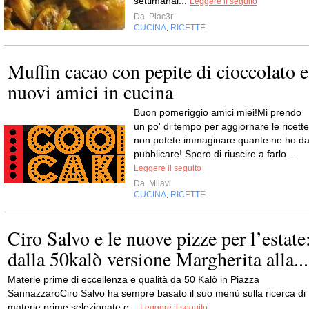
settimanal...
Leggere il seguito
Da
Piac3r
CUCINA
RICETTE
,
Muffin cacao con pepite di cioccolato e
nuovi amici in cucina
Buon pomeriggio amici miei!Mi prendo
un po' di tempo per aggiornare le ricette
non potete immaginare quante ne ho d
pubblicare! Spero di riuscire a farlo...
Leggere il seguito
Da
Milavi
CUCINA
RICETTE
,
Ciro Salvo e le nuove pizze per l’estate
dalla 50kalò versione Margherita alla...
Materie prime di eccellenza e qualità da 50 Kalò in Piazza
SannazzaroCiro Salvo ha sempre basato il suo menù sulla ricerca di
materie prime selezionate e...
Leggere il seguito