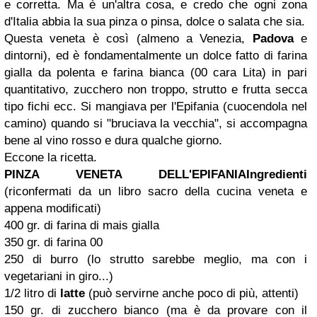
e corretta. Ma è un'altra cosa, e credo che ogni zona
d'Italia abbia la sua pinza o pinsa, dolce o salata che sia.
Questa veneta è così (almeno a Venezia,
Padova
e
dintorni), ed è fondamentalmente un dolce fatto di farina
gialla da polenta e farina bianca (00 cara Lita) in pari
quantitativo, zucchero non troppo, strutto e frutta secca
tipo fichi ecc. Si mangiava per l'Epifania (cuocendola nel
camino) quando si "bruciava la vecchia", si accompagna
bene al vino rosso e dura qualche giorno.
Eccone la ricetta.
PINZA VENETA DELL'EPIFANIA
Ingredienti
(riconfermati da un libro sacro della cucina veneta e
appena modificati)
400 gr. di farina di mais gialla
350 gr. di farina 00
250 di burro (lo strutto sarebbe meglio, ma con i
vegetariani in giro...)
1/2 litro di
latte
(può servirne anche poco di più, attenti)
150 gr. di zucchero bianco (ma è da provare con il