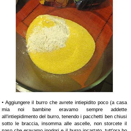
• Aggiungere il burro che avrete intiepidito poco (a casa
mia noi bambine eravamo sempre addette
all'intiepidimento del burro, tenendo i pacchetti ben chiusi
sotto le braccia, insomma alle ascelle, non storcete il
naso che eravamo inodori e il burro incartato, tutt'ora ho