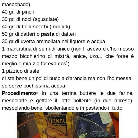
mascobado)
40 gr. di pinoli
30 gr. di noci (sgusciate)
40 gr. di fichi secchi (morbidi)
50 gr di datteri o
pasta
di datteri
30 gr di uvetta ammollata nel liquore e acqua
1 manciatina di semi di anice (non li avevo e c'ho messo
mezzo bicchierino di mistrà, anice, uzo... che forse è
meglio e mia zia faceva così)
1 pizzico di sale
ci sta bene un po' di buccia d'arancia ma non l'ho messa
se serve pochissima acqua
Procedimento
• In una terrina buttare le due farine,
mescolarle e gettare il latte bollente (in due riprese),
mescolando bene, sbollentando e impastando il tutto.