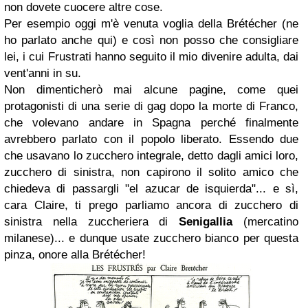
non dovete cuocere altre cose.
Per esempio oggi m'è venuta voglia della Brétécher (ne
ho parlato anche qui) e così non posso che consigliare
lei, i cui Frustrati hanno seguito il mio divenire adulta, dai
vent'anni in su.
Non dimenticherò mai alcune pagine, come quei
protagonisti di una serie di gag dopo la morte di Franco,
che volevano andare in Spagna perché finalmente
avrebbero parlato con il popolo liberato. Essendo due
che usavano lo zucchero integrale, detto dagli amici loro,
zucchero di sinistra, non capirono il solito amico che
chiedeva di passargli "el azucar de isquierda"... e sì,
cara Claire, ti prego parliamo ancora di zucchero di
sinistra nella zuccheriera di
Senigallia
(mercatino
milanese)... e dunque usate zucchero bianco per questa
pinza, onore alla Brétécher!