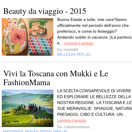
Beauty da viaggio - 2015
Buona Estate a tutte, mie care!Siamo
ufficialmente nel periodo dell'anno che
preferisco, e come lo festeggio?
Andando subito in vacanza ;)La partenz
è...
Leggere il seguito
Da
Hobbit84
BELLEZZA
PER LEI
,
Vivi la Toscana con Mukki e Le
FashionMama
LA SCELTA CONSAPEVOLE DI VIVERE
ED ESPLORARE LE BELLEZZE DELLA
NOSTRA REGIONE. LA TOSCANA E LE
SUE MERAVIGLIE: SPIAGGIE, NATURA
PAESAGGI, CIBO E CULTURA. UN...
Leggere il seguito
Da
Lefashionmama
MATERNITÀ
MODA E TREND
PER LEI
,
,