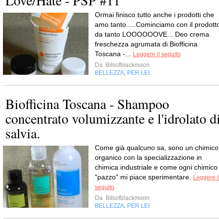
Love/Hate - PSP #11
Ormai finisco tutto anche i prodotti che
amo tanto.....Cominciamo con il prodott
da tanto LOOOOOOVE... Deo crema
freschezza agrumata di Biofficina
Toscana -...
Leggere il seguito
Da
Bitsofblackmoon
BELLEZZA
PER LEI
,
Biofficina Toscana - Shampoo
concentrato volumizzante e l'idrolato d
salvia.
Come già qualcuno sa, sono un chimico
organico con la specializzazione in
chimica industriale e come ogni chimico
"pazzo" mi piace sperimentare.
Leggere i
seguito
Da
Bitsofblackmoon
BELLEZZA
PER LEI
,