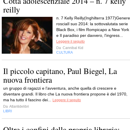
Cotta adolescenziale 2014 – n. 7 kelly
reilly
n. 7 Kelly Reilly(Inghilterra 1977)Genere
rosciaIl suo 2014: la sottovalutata serie
Black Box, i film Rompicapo a New York
e Il paradiso per davvero, l'ingress...
Leggere il seguito
Da
Cannibal Kid
CULTURA
Il piccolo capitano, Paul Biegel, La
nuova frontiera
un gruppo di ragazzi e l’avventura, anche quella di crescere e
diventare grandi. Il libro che La nuova frontiera propone è del 1970,
ma ha tutto il fascino dei...
Leggere il seguito
Da
Atlantidelibri
LIBRI
Oltre i confini della propria libreria: