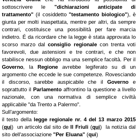
sottoscrivere le
"dichiarazioni anticipate di
trattamento"
(il cosiddetto
"testamento biologico"
), è
giunta per molti inaspettata, mentre per altri, da sempre
contrari, costituisce una possibilità per fare marcia
indietro. É da ricordare che la legge è stata approvata lo
scorso marzo dal
consiglio regionale
con trenta voti
favorevoli, due astensioni e tre contrari, e che non
stabilisce nessun obbligo ma una semplice facoltà. Per il
Governo
, la
Regione
avrebbe legiferato su di un
argomento che eccede le sue competenze. Rovesciando
il discorso, sarebbe auspicabile che il
Governo
e
soprattutto il
Parlamento
affrontino la questione a livello
nazionale, con una normativa di semplice civiltà
applicabile "da Trento a Palermo".
Sull'argomento:
il testo della
legge regionale nr. 4 del 13 marzo 2015
(
qui
) un articolo dal sito de
Il Friuli
(
qui
) la notizia dal
sito dell'associazione
"Per Eluana"
(
qui
)