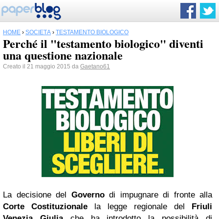
HOME
›
SOCIETÀ
›
TESTAMENTO BIOLOGICO
Perché il "testamento biologico" diventi
una questione nazionale
Creato il 21 maggio 2015 da
Gaetano61
La decisione del
Governo
di impugnare di fronte alla
Corte Costituzionale
la legge regionale del
Friuli
Venezia
Giulia
che ha introdotto la possibilità di